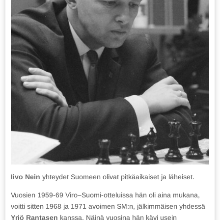
Iivo Nein
yhteydet Suomeen olivat pitkäaikaiset ja läheiset.
Vuosien 1959-69 Viro–Suomi-otteluissa hän oli aina mukana,
voitti sitten 1968 ja 1971 avoimen SM:n, jälkimmäisen yhdessä
Yrjö Rantasen
kanssa. Näinä vuosina hän kävi usein