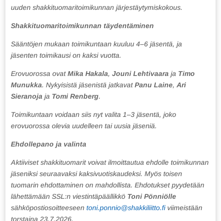
uuden shakkituomaritoimikunnan järjestäytymiskokous.
Shakkituomaritoimikunnan täydentäminen
Sääntöjen mukaan toimikuntaan kuuluu 4–6 jäsentä, ja
jäsenten toimikausi on kaksi vuotta.
Erovuorossa ovat
Mika Hakala
,
Jouni Lehtivaara
ja
Timo
Munukka
. Nykyisistä jäsenistä jatkavat
Panu Laine
,
Ari
Sieranoja
ja
Tomi Renberg
.
Toimikuntaan voidaan siis nyt valita 1–3 jäsentä, joko
erovuorossa olevia uudelleen tai uusia jäseniä.
Ehdollepano ja valinta
Aktiiviset shakkituomarit voivat ilmoittautua ehdolle toimikunnan
jäseniksi seuraavaksi kaksivuotiskaudeksi. Myös toisen
tuomarin ehdottaminen on mahdollista. Ehdotukset pyydetään
lähettämään SSL:n viestintäpäällikkö
Toni Pönniölle
sähköpostiosoitteeseen
toni.ponnio@shakkiliitto.fi
viimeistään
torstaina 23.7.2026.