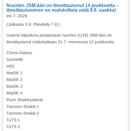
Nuorten JSM:ään on ilmoittautunut 14 joukkuetta –
ilmoittautuminen on mahdollista vielä 9.8. saakka!
elo 7, 2026
(Julkaistu 3.8. Päivitetty 7.8.)
Uutena kilpailuna pelattavaan nuorten (U16) JSM:ään on
ilmoittautunut määräaikaan 31.7. mennessä 12 joukkuetta:
Chess Galaxy
Gambiitti
HSC
MatSK 1
MatSK 2
MatSK 3
MatSK 4
Porin Shakinystävät
Tammer-Shakki 1
Tammer-Shakki 2
TuTS 1
TuTS 2