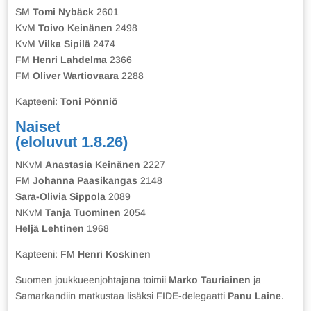
SM
Tomi Nybäck
2601
KvM
Toivo Keinänen
2498
KvM
Vilka Sipilä
2474
FM
Henri Lahdelma
2366
FM
Oliver Wartiovaara
2288
Kapteeni:
Toni Pönniö
Naiset
(eloluvut 1.8.26)
NKvM
Anastasia Keinänen
2227
FM
Johanna Paasikangas
2148
Sara-Olivia Sippola
2089
NKvM
Tanja Tuominen
2054
Heljä Lehtinen
1968
Kapteeni: FM
Henri Koskinen
Suomen joukkueenjohtajana toimii
Marko Tauriainen
ja
Samarkandiin matkustaa lisäksi FIDE-delegaatti
Panu Laine
.