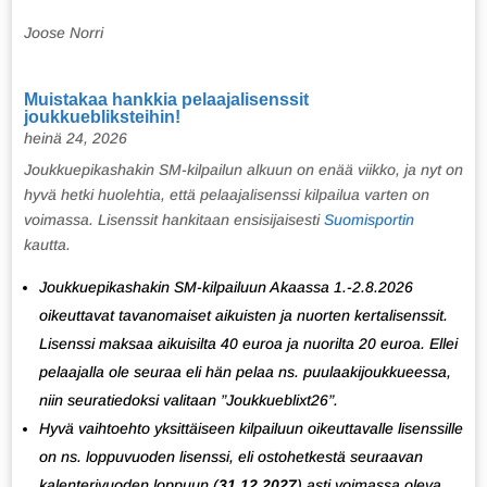
Joose Norri
Muistakaa hankkia pelaajalisenssit
joukkuebliksteihin!
heinä 24, 2026
Joukkuepikashakin SM-kilpailun alkuun on enää viikko, ja nyt on
hyvä hetki huolehtia, että pelaajalisenssi kilpailua varten on
voimassa. Lisenssit hankitaan ensisijaisesti
Suomisportin
kautta.
Joukkuepikashakin SM-kilpailuun Akaassa 1.-2.8.2026
oikeuttavat tavanomaiset aikuisten ja nuorten kertalisenssit.
Lisenssi maksaa aikuisilta 40 euroa ja nuorilta 20 euroa. Ellei
pelaajalla ole seuraa eli hän pelaa ns. puulaakijoukkueessa,
niin seuratiedoksi valitaan ”Joukkueblixt26”.
Hyvä vaihtoehto yksittäiseen kilpailuun oikeuttavalle lisenssille
on ns. loppuvuoden lisenssi, eli ostohetkestä seuraavan
kalenterivuoden loppuun (
31.12.2027
) asti voimassa oleva