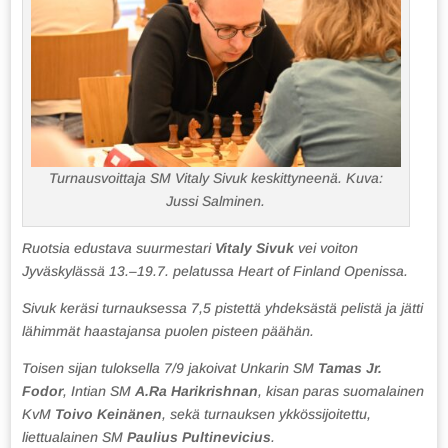
Turnausvoittaja SM Vitaly Sivuk keskittyneenä. Kuva:
Jussi Salminen.
Ruotsia edustava suurmestari
Vitaly Sivuk
vei voiton
Jyväskylässä 13.–19.7. pelatussa Heart of Finland Openissa.
Sivuk keräsi turnauksessa 7,5 pistettä yhdeksästä pelistä ja jätti
lähimmät haastajansa puolen pisteen päähän.
Toisen sijan tuloksella 7/9 jakoivat Unkarin SM
Tamas Jr.
Fodor
, Intian SM
A.Ra Harikrishnan
, kisan paras suomalainen
KvM
Toivo Keinänen
, sekä turnauksen ykkössijoitettu,
liettualainen SM
Paulius Pultinevicius
.