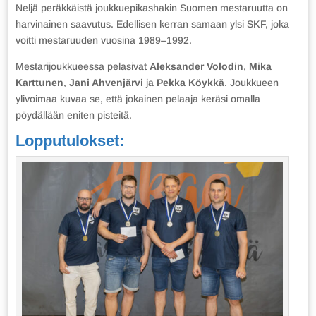
Neljä peräkkäistä joukkuepikashakin Suomen mestaruutta on
harvinainen saavutus. Edellisen kerran samaan ylsi SKF, joka
voitti mestaruuden vuosina 1989–1992.
Mestarijoukkueessa pelasivat
Aleksander Volodin
,
Mika
Karttunen
,
Jani Ahvenjärvi
ja
Pekka Köykkä
. Joukkueen
ylivoimaa kuvaa se, että jokainen pelaaja keräsi omalla
pöydällään eniten pisteitä.
Lopputulokset: