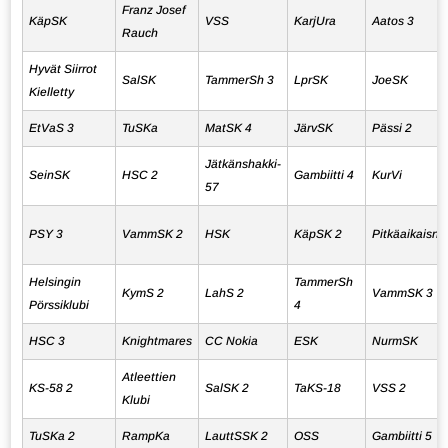
Franz Josef
KäpSK
VSS
KarjUra
Aatos 3
Rauch
Hyvät Siirrot
SalSK
TammerSh 3
LprSK
JoeSK
Kielletty
EtVaS 3
TuSKa
MatSK 4
JärvSK
Pässi 2
Jätkänshakki-
SeinSK
HSC 2
Gambiitti 4
KurVi
57
PSY 3
VammSK 2
HSK
KäpSK 2
Pitkäaikaisnu
Helsingin
TammerSh
KymS 2
LahS 2
VammSK 3
Pörssiklubi
4
HSC 3
Knightmares
CC Nokia
ESK
NurmSK
Atleettien
KS-58 2
SalSK 2
TaKS-18
VSS 2
Klubi
TuSKa 2
RampKa
LauttSSK 2
OSS
Gambiitti 5