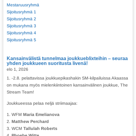
Mestaruusryhmä
Sijoitusryhmä 1
Sijoitusryhmä 2
Sijoitusryhmä 3
Sijoitusryhmä 4
Sijoitusryhmä 5
Kansainvälistä tunnelmaa joukkueblixteihin – seuraa
yhden joukkueen suoritusta livenä!
elo 1, 2026
1. -2.8. pelattavissa joukkuepikashakin SM-kilpailuissa Akaassa
on mukana myös mielenkiintoinen kansainvälinen joukkue, The
Stream Team!
Joukkueessa pelaa neljä striimaajaa:
1. WFM
Maria Emelianova
2.
Matthew Perchard
3. WCM
Tallulah Roberts
4.
Phoebe Witte