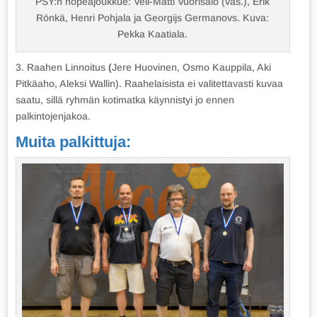
PSY:n hopeajoukkue: Veli-Matti Vuorisalo (vas.), Erik
Rönkä, Henri Pohjala ja Georgijs Germanovs. Kuva:
Pekka Kaatiala.
3. Raahen Linnoitus
(
Jere Huovinen, Osmo Kauppila, Aki
Pitkäaho, Aleksi Wallin). Raahelaisista ei valitettavasti kuvaa
saatu, sillä ryhmän kotimatka käynnistyi jo ennen
palkintojenjakoa.
Muita palkittuja: