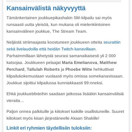
Kansainvälistä näkyvyyttä
Tämänkertainen joukkuepikashakin SM-kilpailu sai myös
runsaasti uutta yleisöä, kun mukana oli mielenkiintoinen
kansainvälinen joukkue, The Stream Team.
Neljästä striimaajasta koostuneen joukkueen otteita
seurattiin
sekä livelaudoilla että heidän Twitch-kanavillaan
.
Parhaimmillaan lähetystä seurasi samanaikaisesti yli 2 000
katsojaa. Joukkueen pelaajat
Maria Emelianova
,
Matthew
Perchard
,
Tallulah Roberts
ja
Phoebe Witte
hehkuttivat
kilpailukokemustaan vuolaasti myös omissa somekanavissaan.
Joukkue sijoittui kilpailussa kunniakkaasti 99:nneksi.
Ehkä joukkueblixteihin saadaan jatkossa lisääkin kansainvälisiä
vieraita…
Paljon onnea palkituille ja kiitokset kaikille osallistuneille. Suuret
kiitokset myös kisan järjestäneelle Akaan Shakille!
Linkit eri ryhmien täydellisiin tuloksiin: