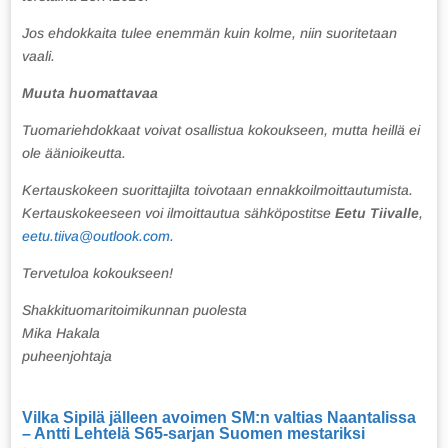
Jos ehdokkaita tulee enemmän kuin kolme, niin suoritetaan
vaali.
Muuta huomattavaa
Tuomariehdokkaat voivat osallistua kokoukseen, mutta heillä ei
ole äänioikeutta.
Kertauskokeen suorittajilta toivotaan ennakkoilmoittautumista.
Kertauskokeeseen voi ilmoittautua sähköpostitse
Eetu Tiivalle
,
eetu.tiiva@outlook.com
.
Tervetuloa kokoukseen!
Shakkituomaritoimikunnan puolesta
Mika Hakala
puheenjohtaja
Vilka Sipilä jälleen avoimen SM:n valtias Naantalissa
– Antti Lehtelä S65-sarjan Suomen mestariksi