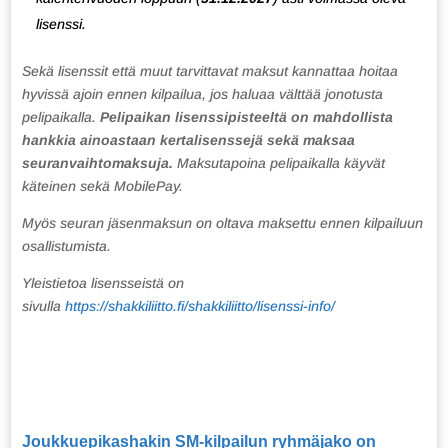
lisenssi.
Sekä lisenssit että muut tarvittavat maksut kannattaa hoitaa
hyvissä ajoin ennen kilpailua, jos haluaa välttää jonotusta
pelipaikalla.
Pelipaikan lisenssipisteeltä on mahdollista
hankkia ainoastaan kertalisenssejä sekä maksaa
seuranvaihtomaksuja.
Maksutapoina pelipaikalla käyvät
käteinen sekä MobilePay.
Myös seuran jäsenmaksun on oltava maksettu ennen kilpailuun
osallistumista
.
Yleistietoa lisensseistä on
sivulla
https://shakkiliitto.fi/shakkiliitto/lisenssi-info/
Joukkuepikashakin SM-kilpailun ryhmäjako on