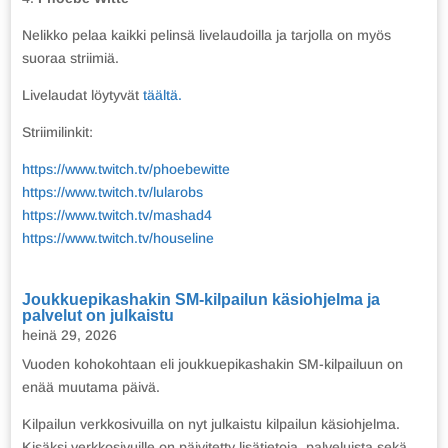
Nelikko pelaa kaikki pelinsä livelaudoilla ja tarjolla on myös
suoraa striimiä.
Livelaudat löytyvät
täältä.
Striimilinkit:
https://www.twitch.tv/phoebewitte
https://www.twitch.tv/lularobs
https://www.twitch.tv/mashad4
https://www.twitch.tv/houseline
Joukkuepikashakin SM-kilpailun käsiohjelma ja
palvelut on julkaistu
heinä 29, 2026
Vuoden kohokohtaan eli joukkuepikashakin SM-kilpailuun on
enää muutama päivä.
Kilpailun verkkosivuilla on nyt julkaistu kilpailun käsiohjelma.
Kisäksi verkkosivuille on päivitetty lisätietoja palveluista sekä