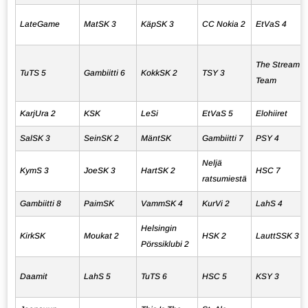
LateGame
MatSK 3
KäpSK 3
CC Nokia 2
EtVaS 4
The Stream
TuTS 5
Gambiitti 6
KokkSK 2
TSY 3
Team
KarjUra 2
KSK
LeSi
EtVaS 5
Elohiiret
SalSK 3
SeinSK 2
MäntSK
Gambiitti 7
PSY 4
Neljä
KymS 3
JoeSK 3
HartSK 2
HSC 7
ratsumiestä
Gambiitti 8
PaimSK
VammSK 4
KurVi 2
LahS 4
Helsingin
KirkSK
Moukat 2
HSK 2
LauttSSK 3
Pörssiklubi 2
Daamit
LahS 5
TuTS 6
HSC 5
KSY 3