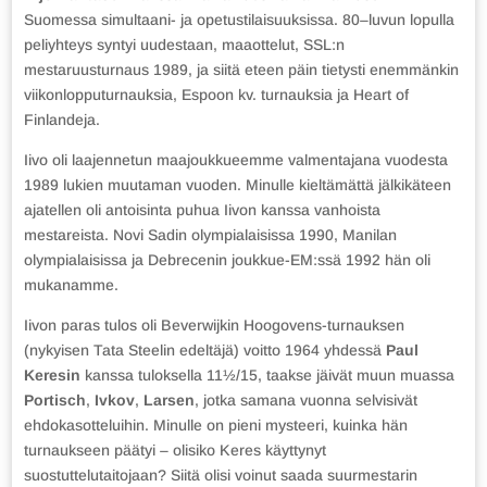
Suomessa simultaani- ja opetustilaisuuksissa. 80–luvun lopulla
peliyhteys syntyi uudestaan, maaottelut, SSL:n
mestaruusturnaus 1989, ja siitä eteen päin tietysti enemmänkin
viikonlopputurnauksia, Espoon kv. turnauksia ja Heart of
Finlandeja.
Iivo oli laajennetun maajoukkueemme valmentajana vuodesta
1989 lukien muutaman vuoden. Minulle kieltämättä jälkikäteen
ajatellen oli antoisinta puhua Iivon kanssa vanhoista
mestareista. Novi Sadin olympialaisissa 1990, Manilan
olympialaisissa ja Debrecenin joukkue-EM:ssä 1992 hän oli
mukanamme.
Iivon paras tulos oli Beverwijkin Hoogovens-turnauksen
(nykyisen Tata Steelin edeltäjä) voitto 1964 yhdessä
Paul
Keresin
kanssa tuloksella 11½/15, taakse jäivät muun muassa
Portisch
,
Ivkov
,
Larsen
, jotka samana vuonna selvisivät
ehdokasotteluihin. Minulle on pieni mysteeri, kuinka hän
turnaukseen päätyi – olisiko Keres käyttynyt
suostuttelutaitojaan? Siitä olisi voinut saada suurmestarin