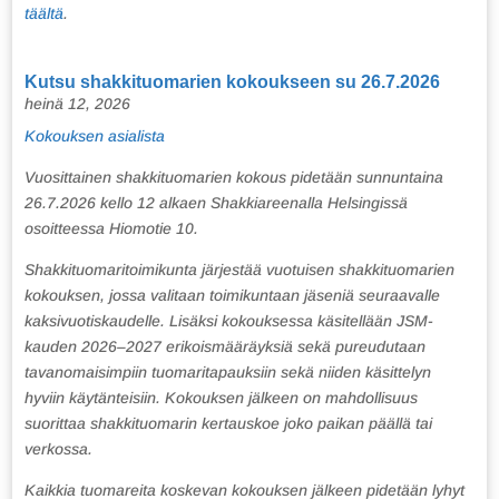
täältä
.
Kutsu shakkituomarien kokoukseen su 26.7.2026
heinä 12, 2026
Kokouksen asialista
Vuosittainen shakkituomarien kokous pidetään sunnuntaina
26.7.2026 kello 12 alkaen Shakkiareenalla Helsingissä
osoitteessa Hiomotie 10.
Shakkituomaritoimikunta järjestää vuotuisen shakkituomarien
kokouksen, jossa valitaan toimikuntaan jäseniä seuraavalle
kaksivuotiskaudelle. Lisäksi kokouksessa käsitellään JSM-
kauden 2026–2027 erikoismääräyksiä sekä pureudutaan
tavanomaisimpiin tuomaritapauksiin sekä niiden käsittelyn
hyviin käytänteisiin. Kokouksen jälkeen on mahdollisuus
suorittaa shakkituomarin kertauskoe joko paikan päällä tai
verkossa.
Kaikkia tuomareita koskevan kokouksen jälkeen pidetään lyhyt