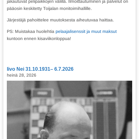
jakautuvat pelipaikkojen välillä. Ilmoittautuminen ja palvelut on
pääosin keskitetty Toijalan monitoimihallille.
Järjestäjä pahoittelee muutoksesta aiheutuvaa haittaa.
PS: Muistakaa huolehtia
pelaajalisenssit ja muut maksut
kuntoon ennen kisaviikonloppua!
Iivo Nei 31.10.1931– 6.7.2026
heinä 28, 2026