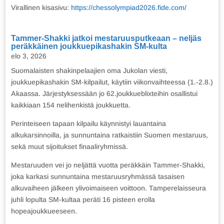
Virallinen kisasivu:
https://chessolympiad2026.fide.com/
Tammer-Shakki jatkoi mestaruusputkeaan – neljäs
peräkkäinen joukkuepikashakin SM-kulta
elo 3, 2026
Suomalaisten shakinpelaajien oma Jukolan viesti,
joukkuepikashakin SM-kilpailut, käytiin viikonvaihteessa (1.-2.8.)
Akaassa. Järjestyksessään jo 62.joukkueblixteihin osallistui
kaikkiaan 154 nelihenkistä joukkuetta.
Perinteiseen tapaan kilpailu käynnistyi lauantaina
alkukarsinnoilla, ja sunnuntaina ratkaistiin Suomen mestaruus,
sekä muut sijoitukset finaaliryhmissä.
Mestaruuden vei jo neljättä vuotta peräkkäin Tammer-Shakki,
joka karkasi sunnuntaina mestaruusryhmässä tasaisen
alkuvaiheen jälkeen ylivoimaiseen voittoon. Tamperelaisseura
juhli lopulta SM-kultaa peräti 16 pisteen erolla
hopeajoukkueeseen.