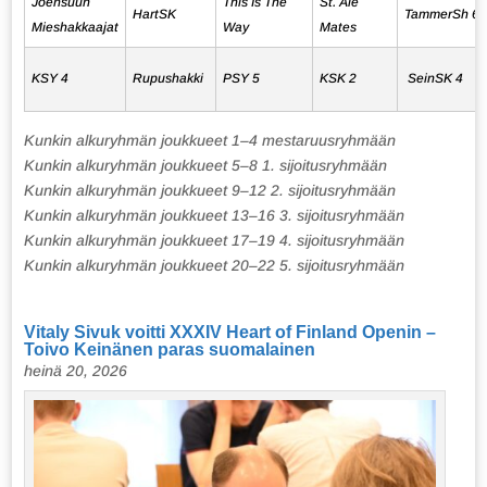
Joensuun
This Is The
St. Ale
HartSK
TammerSh 6
Mieshakkaajat
Way
Mates
KSY 4
Rupushakki
PSY 5
KSK 2
SeinSK 4
Kunkin alkuryhmän joukkueet 1–4 mestaruusryhmään
Kunkin alkuryhmän joukkueet 5–8 1. sijoitusryhmään
Kunkin alkuryhmän joukkueet 9–12 2. sijoitusryhmään
Kunkin alkuryhmän joukkueet 13–16 3. sijoitusryhmään
Kunkin alkuryhmän joukkueet 17–19 4. sijoitusryhmään
Kunkin alkuryhmän joukkueet 20–22 5. sijoitusryhmään
Vitaly Sivuk voitti XXXIV Heart of Finland Openin –
Toivo Keinänen paras suomalainen
heinä 20, 2026