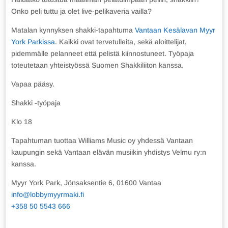
Onko peli tuttu ja olet live-pelikaveria vailla?
Matalan kynnyksen shakki-tapahtuma
Vantaan Kesälavan Myyr
York Parkissa
. Kaikki ovat tervetulleita, sekä aloittelijat,
pidemmälle pelanneet että pelistä kiinnostuneet. Työpaja
toteutetaan yhteistyössä Suomen Shakkiliiton kanssa.
Vapaa pääsy.
Shakki -työpaja
Klo 18
Tapahtuman tuottaa Williams Music oy yhdessä Vantaan
kaupungin sekä Vantaan elävän musiikin yhdistys Velmu ry:n
kanssa.
Myyr York Park, Jönsaksentie 6, 01600 Vantaa
info@lobbymyyrmaki.fi
+358 50 5543 666