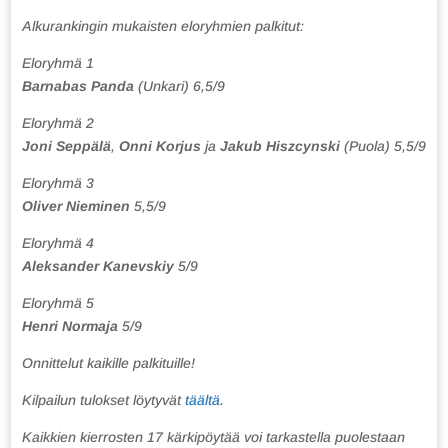
Alkurankingin mukaisten eloryhmien palkitut:
Eloryhmä 1
Barnabas Panda
(Unkari) 6,5/9
Eloryhmä 2
Joni Seppälä
,
Onni Korjus
ja
Jakub Hiszcynski
(Puola) 5,5/9
Eloryhmä 3
Oliver Nieminen
5,5/9
Eloryhmä 4
Aleksander Kanevskiy
5/9
Eloryhmä 5
Henri Normaja
5/9
Onnittelut kaikille palkituille!
Kilpailun tulokset löytyvät
täältä
.
Kaikkien kierrosten 17 kärkipöytää voi tarkastella puolestaan