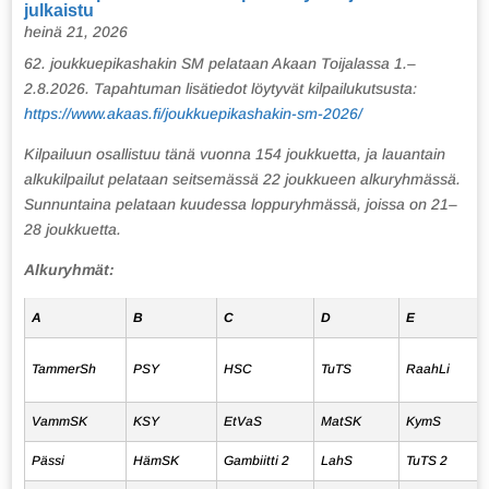
julkaistu
heinä 21, 2026
62. joukkuepikashakin SM pelataan Akaan Toijalassa 1.–
2.8.2026. Tapahtuman lisätiedot löytyvät kilpailukutsusta:
https://www.akaas.fi/joukkuepikashakin-sm-2026/
Kilpailuun osallistuu tänä vuonna 154 joukkuetta, ja lauantain
alkukilpailut pelataan seitsemässä 22 joukkueen alkuryhmässä.
Sunnuntaina pelataan kuudessa loppuryhmässä, joissa on 21–
28 joukkuetta.
Alkuryhmät:
A
B
C
D
E
TammerSh
PSY
HSC
TuTS
RaahLi
VammSK
KSY
EtVaS
MatSK
KymS
Pässi
HämSK
Gambiitti 2
LahS
TuTS 2