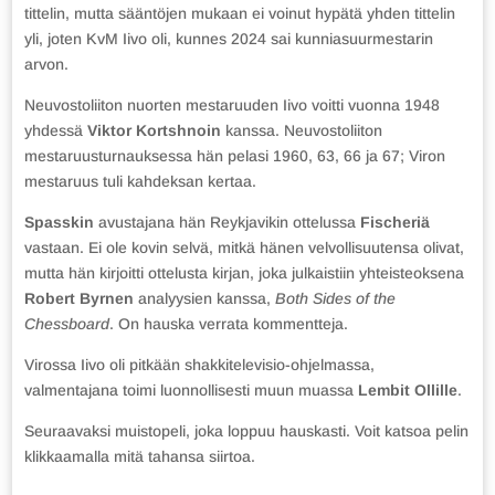
tittelin, mutta sääntöjen mukaan ei voinut hypätä yhden tittelin
yli, joten KvM Iivo oli, kunnes 2024 sai kunniasuurmestarin
arvon.
Neuvostoliiton nuorten mestaruuden Iivo voitti vuonna 1948
yhdessä
Viktor Kortshnoin
kanssa. Neuvostoliiton
mestaruusturnauksessa hän pelasi 1960, 63, 66 ja 67; Viron
mestaruus tuli kahdeksan kertaa.
Spasskin
avustajana hän Reykjavikin ottelussa
Fischeriä
vastaan. Ei ole kovin selvä, mitkä hänen velvollisuutensa olivat,
mutta hän kirjoitti ottelusta kirjan, joka julkaistiin yhteisteoksena
Robert Byrnen
analyysien kanssa,
Both Sides of the
Chessboard
. On hauska verrata kommentteja.
Virossa Iivo oli pitkään shakkitelevisio-ohjelmassa,
valmentajana toimi luonnollisesti muun muassa
Lembit Ollille
.
Seuraavaksi muistopeli, joka loppuu hauskasti. Voit katsoa pelin
klikkaamalla mitä tahansa siirtoa.