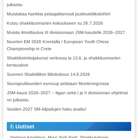
julkaistu
Muistakaa hankkia pelaajalisenssit joukkuebliksteihin!
Kutsu shakkituomarien kokoukseen su 26.7.2026
Muista ilmoittautua III divisioonaan JSM-kaudelle 2026–2027
Nuorten EM 2026 Kreetalla / European Youth Chess
Championship in Crete
Shakkitoimitsijakurssi verkossa la 13.6. ja shakkituomarien
kertauskoe
Suomen Shakkiliiton liittokokous 14.6.2026
Seurajoukkueiden eurocup pelataan Montenegrossa
JSM-kausi 2026–2027 – liigan sekä I ja II divisioonan ohjelmat
on julkaistu
Vuoden 2027 SM-kilpailujen haku avattu!
Uutiset
Vantaan Kesälava, Myyr York Park: Shakki-työpaja