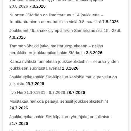
20.8.2026
7.8.2026
Nuorten JSM:ään on ilmoittautunut 14 joukkuetta –
ilmoittautuminen on mahdollista vielä 9.8. saakka!
7.8.2026
Joukkueet 46. shakkiolympialaisiin Samarkandissa 15.–28.9.
4.8.2026
Tammer-Shakki jatkoi mestaruusputkeaan – neljäs
peräkkäinen joukkuepikashakin SM-kulta
3.8.2026
Kansainvälistä tunnelmaa joukkueblixteihin – seuraa yhden
joukkueen suoritusta livenä!
1.8.2026
Joukkuepikashakin SM-kilpailun käsiohjelma ja palvelut on
julkaistu
29.7.2026
Iivo Nei 31.10.1931– 6.7.2026
28.7.2026
Muistakaa hankkia pelaajalisenssit joukkuebliksteihin!
24.7.2026
Joukkuepikashakin SM-kilpailun ryhmäjako on julkaistu
21.7.2026