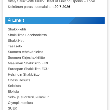
Vitaly Sivuk voitti XXXIV Heart of Finland Openin – Toivo
Keinänen paras suomalainen
20.7.2026
Linkit
Shakki-lehti
Shakkiliitto Facebookissa
ShakkiNet
Tasaselo
Suomen tehtäväniekat
Suomen Kirjeshakkiliitto
Maailman Shakkiliitto FIDE
Euroopan Shakkiliitto ECU
Helsingin Shakkiliitto
Chess Results
Selolista
Elolista
Selo- ja suorituslukulaskuri
Olympiakomitea
SUEK