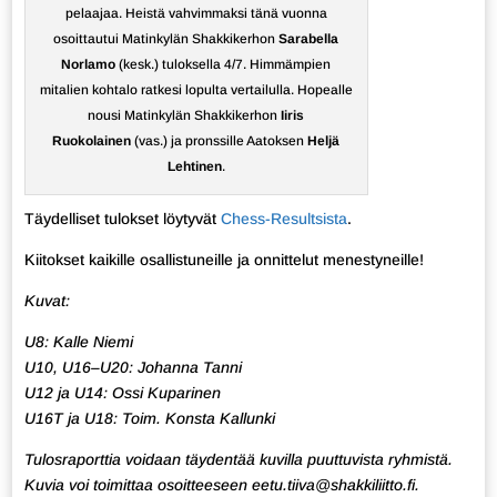
pelaajaa. Heistä vahvimmaksi tänä vuonna
osoittautui Matinkylän Shakkikerhon
Sarabella
Norlamo
(kesk.) tuloksella 4/7. Himmämpien
mitalien kohtalo ratkesi lopulta vertailulla. Hopealle
nousi Matinkylän Shakkikerhon
Iiris
Ruokolainen
(vas.) ja pronssille Aatoksen
Heljä
Lehtinen
.
Täydelliset tulokset löytyvät
Chess-Resultsista
.
Kiitokset kaikille osallistuneille ja onnittelut menestyneille!
Kuvat:
U8: Kalle Niemi
U10, U16–U20: Johanna Tanni
U12 ja U14: Ossi Kuparinen
U16T ja U18: Toim. Konsta Kallunki
Tulosraporttia voidaan täydentää kuvilla puuttuvista ryhmistä.
Kuvia voi toimittaa osoitteeseen eetu.tiiva@shakkiliitto.fi.