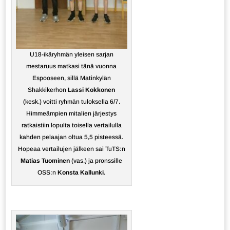
U18-ikäryhmän yleisen sarjan
mestaruus matkasi tänä vuonna
Espooseen, sillä Matinkylän
Shakkikerhon
Lassi Kokkonen
(kesk.) voitti ryhmän tuloksella 6/7.
Himmeämpien mitalien järjestys
ratkaistiin lopulta toisella vertailulla
kahden pelaajan oltua 5,5 pisteessä.
Hopeaa vertailujen jälkeen sai TuTS:n
Matias Tuominen
(vas.) ja pronssille
OSS:n
Konsta Kallunki
.