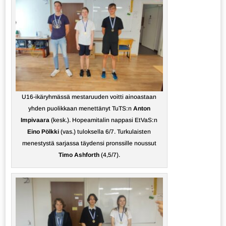
U16-ikäryhmässä mestaruuden voitti ainoastaan
yhden puolikkaan menettänyt TuTS:n
Anton
Impivaara
(kesk.). Hopeamitalin nappasi EtVaS:n
Eino Pölkki
(vas.) tuloksella 6/7. Turkulaisten
menestystä sarjassa täydensi pronssille noussut
Timo Ashforth
(4,5/7).