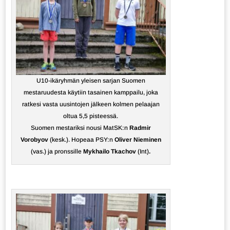
U10-ikäryhmän yleisen sarjan Suomen
mestaruudesta käytiin tasainen kamppailu, joka
ratkesi vasta uusintojen jälkeen kolmen pelaajan
oltua 5,5 pisteessä.
Suomen mestariksi nousi MatSK:n
Radmir
Vorobyov
(kesk.). Hopeaa PSY:n
Oliver Nieminen
(vas.) ja pronssille
Mykhailo Tkachov
(Int)
.