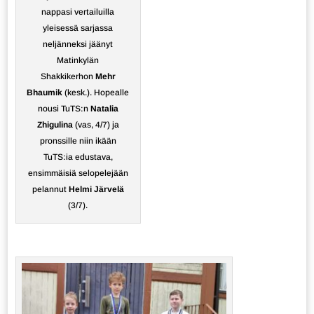
nappasi vertailuilla
yleisessä sarjassa
neljänneksi jäänyt
Matinkylän
Shakkikerhon
Mehr
Bhaumik
(kesk.). Hopealle
nousi TuTS:n
Natalia
Zhigulina
(vas, 4/7) ja
pronssille niin ikään
TuTS:ia edustava,
ensimmäisiä selopelejään
pelannut
Helmi Järvelä
(3/7).