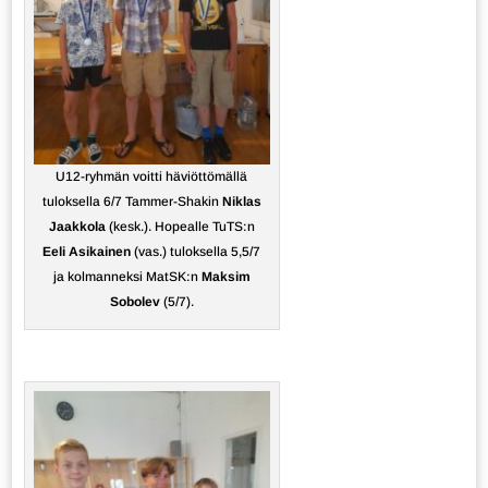
U12-ryhmän voitti häviöttömällä
tuloksella 6/7 Tammer-Shakin
Niklas
Jaakkola
(kesk.). Hopealle TuTS:n
Eeli Asikainen
(vas.) tuloksella 5,5/7
ja kolmanneksi MatSK:n
Maksim
Sobolev
(5/7).