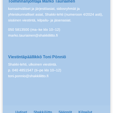
Toiminnanjohtaja Marko Tauriainen
kansainväliset ja järjestöasiat, sidosryhmät ja
yhteiskunnalliset asiat, Shakki-lehti (numeroon 4/2024 asti),
sisäinen viestintä, kilpailu- ja jäsenasiat.
050 5813500 (ma–ke klo 10–12)
marko.tauriainen@shakkiliitto.fi
Viestintäpäällikkö Toni Pönniö
Shakki-lehti, ulkoinen viestintä.
p. 040 4851547 (ti–pe klo 10–12)
toni.ponnio@shakkiliitto.fi
Uutiset
Shakkiliitto
Säännöt
Kilpailut