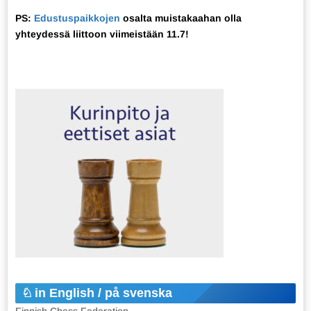
PS:
Edustuspaikkojen
osalta muistakaahan olla
yhteydessä liittoon viimeistään 11.7!
in English / på svenska
Finnish Chess Federation