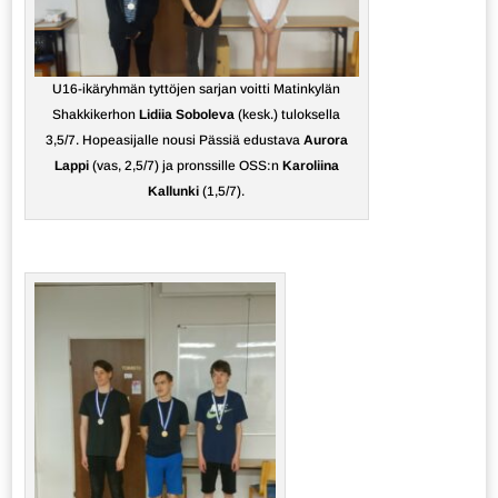
U16-ikäryhmän tyttöjen sarjan voitti Matinkylän
Shakkikerhon
Lidiia Soboleva
(kesk.) tuloksella
3,5/7. Hopeasijalle nousi Pässiä edustava
Aurora
Lappi
(vas, 2,5/7) ja pronssille OSS:n
Karoliina
Kallunki
(1,5/7).