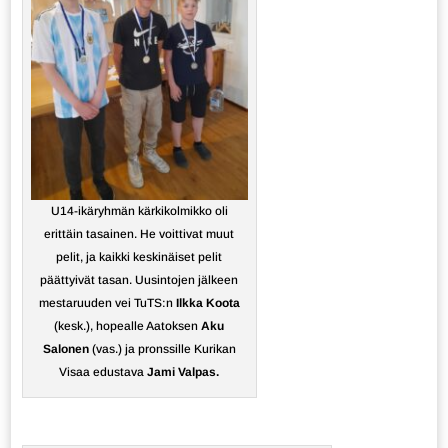
U14-ikäryhmän kärkikolmikko oli
erittäin tasainen. He voittivat muut
pelit, ja kaikki keskinäiset pelit
päättyivät tasan. Uusintojen jälkeen
mestaruuden vei TuTS:n
Ilkka Koota
(kesk.), hopealle Aatoksen
Aku
Salonen
(vas.) ja pronssille Kurikan
Visaa edustava
Jami Valpas.