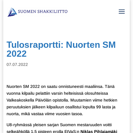
Tulosraportti: Nuorten SM
2022
07.07.2022
Nuorten SM 2022 on saatu onnistuneesti maaliinsa. Tänä
vuonna kilpailu pelattiin varsin helteisissä olosuhteissa
Valkeakoskella Päivölän opistolla. Muutamien viime hetkien
peruutuksien jälkeen kilpailuun osallistui lopulta 99 lasta ja
nuorta, mikä vastaa viime vuosien tasoa.
U8-ryhmässä yleisen sarjan Suomen mestaruuden voitti
selkeähköllä 1,5 pisteen erolla EtVaS:n
Niklas Pihlajamäki