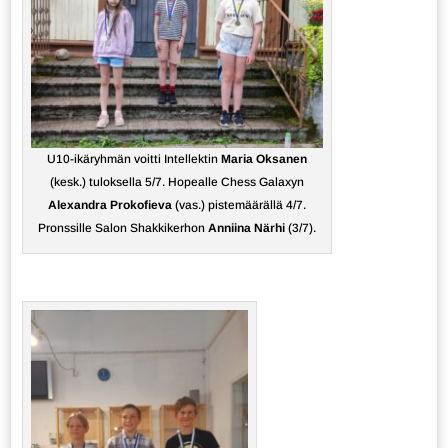
U10-ikäryhmän voitti Intellektin
Maria Oksanen
(kesk.) tuloksella 5/7. Hopealle Chess Galaxyn
Alexandra Prokofieva
(vas.) pistemäärällä 4/7.
Pronssille Salon Shakkikerhon
Anniina Närhi
(3/7).