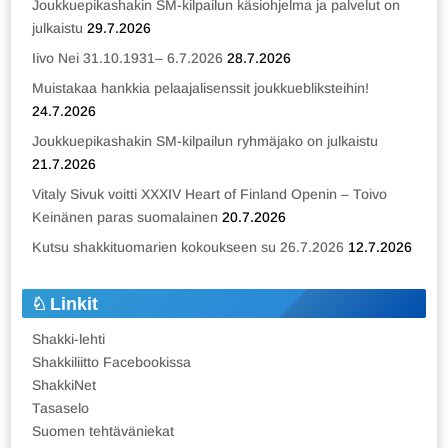
Joukkuepikashakin SM-kilpailun käsiohjelma ja palvelut on
julkaistu
29.7.2026
Iivo Nei 31.10.1931– 6.7.2026
28.7.2026
Muistakaa hankkia pelaajalisenssit joukkuebliksteihin!
24.7.2026
Joukkuepikashakin SM-kilpailun ryhmäjako on julkaistu
21.7.2026
Vitaly Sivuk voitti XXXIV Heart of Finland Openin – Toivo
Keinänen paras suomalainen
20.7.2026
Kutsu shakkituomarien kokoukseen su 26.7.2026
12.7.2026
Linkit
Shakki-lehti
Shakkiliitto Facebookissa
ShakkiNet
Tasaselo
Suomen tehtäväniekat