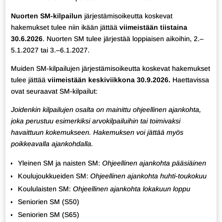
Nuorten SM-kilpailun
järjestämisoikeutta koskevat
hakemukset tulee niin ikään jättää
viimeistään tiistaina
30.6.2026
. Nuorten SM tulee järjestää loppiaisen aikoihin, 2.–
5.1.2027 tai 3.–6.1.2027.
Muiden SM-kilpailujen järjestämisoikeutta koskevat hakemukset
tulee jättää
viimeistään keskiviikkona 30.9.2026.
Haettavissa
ovat seuraavat SM-kilpailut:
Joidenkin kilpailujen osalta on mainittu ohjeellinen ajankohta,
joka perustuu esimerkiksi arvokilpailuihin tai toimivaksi
havaittuun kokemukseen. Hakemuksen voi jättää myös
poikkeavalla ajankohdalla.
Yleinen SM ja naisten SM:
Ohjeellinen ajankohta pääsiäinen
Koulujoukkueiden SM:
Ohjeellinen ajankohta huhti-toukokuu
Koululaisten SM:
Ohjeellinen ajankohta lokakuun loppu
Seniorien SM (S50)
Seniorien SM (S65)