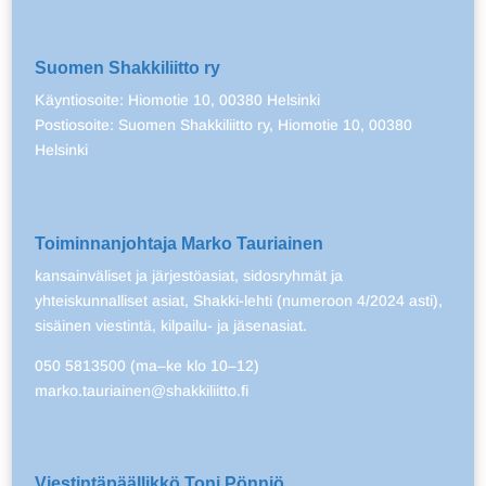
Suomen Shakkiliitto ry
Käyntiosoite: Hiomotie 10, 00380 Helsinki
Postiosoite: Suomen Shakkiliitto ry, Hiomotie 10, 00380
Helsinki
Toiminnanjohtaja Marko Tauriainen
kansainväliset ja järjestöasiat, sidosryhmät ja
yhteiskunnalliset asiat, Shakki-lehti (numeroon 4/2024 asti),
sisäinen viestintä, kilpailu- ja jäsenasiat.
050 5813500 (ma–ke klo 10–12)
marko.tauriainen@shakkiliitto.fi
Viestintäpäällikkö Toni Pönniö