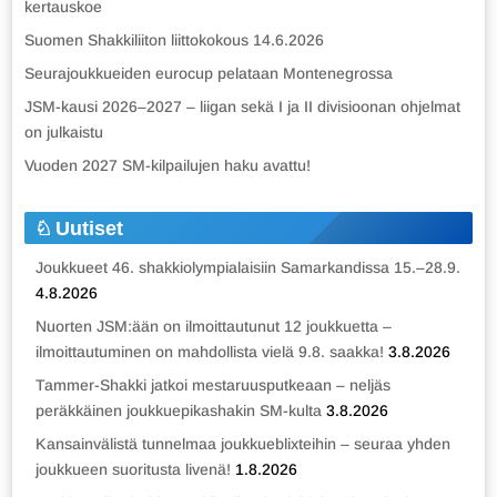
kertauskoe
Suomen Shakkiliiton liittokokous 14.6.2026
Seurajoukkueiden eurocup pelataan Montenegrossa
JSM-kausi 2026–2027 – liigan sekä I ja II divisioonan ohjelmat
on julkaistu
Vuoden 2027 SM-kilpailujen haku avattu!
Uutiset
Joukkueet 46. shakkiolympialaisiin Samarkandissa 15.–28.9.
4.8.2026
Nuorten JSM:ään on ilmoittautunut 12 joukkuetta –
ilmoittautuminen on mahdollista vielä 9.8. saakka!
3.8.2026
Tammer-Shakki jatkoi mestaruusputkeaan – neljäs
peräkkäinen joukkuepikashakin SM-kulta
3.8.2026
Kansainvälistä tunnelmaa joukkueblixteihin – seuraa yhden
joukkueen suoritusta livenä!
1.8.2026