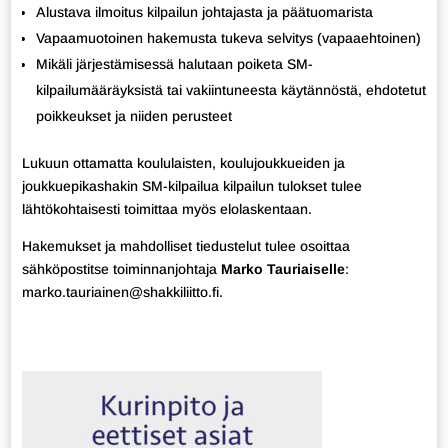
Alustava ilmoitus kilpailun johtajasta ja päätuomarista
Vapaamuotoinen hakemusta tukeva selvitys (vapaaehtoinen)
Mikäli järjestämisessä halutaan poiketa SM-
kilpailumääräyksistä tai vakiintuneesta käytännöstä, ehdotetut
poikkeukset ja niiden perusteet
Lukuun ottamatta koululaisten, koulujoukkueiden ja
joukkuepikashakin SM-kilpailua kilpailun tulokset tulee
lähtökohtaisesti toimittaa myös elolaskentaan.
Hakemukset ja mahdolliset tiedustelut tulee osoittaa
sähköpostitse toiminnanjohtaja
Marko Tauriaiselle
:
marko.tauriainen@shakkiliitto.fi.