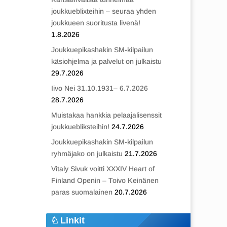
joukkueblixteihin – seuraa yhden
joukkueen suoritusta livenä!
1.8.2026
Joukkuepikashakin SM-kilpailun
käsiohjelma ja palvelut on julkaistu
29.7.2026
Iivo Nei 31.10.1931– 6.7.2026
28.7.2026
Muistakaa hankkia pelaajalisenssit
joukkuebliksteihin!
24.7.2026
Joukkuepikashakin SM-kilpailun
ryhmäjako on julkaistu
21.7.2026
Vitaly Sivuk voitti XXXIV Heart of
Finland Openin – Toivo Keinänen
paras suomalainen
20.7.2026
Linkit