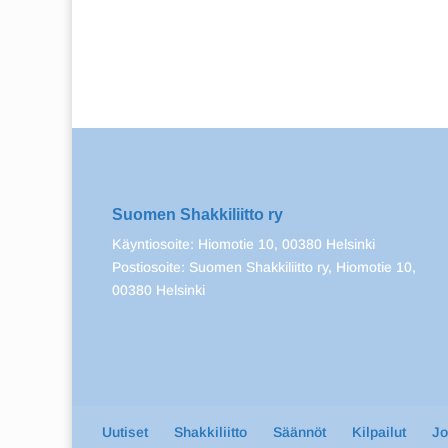
Suomen Shakkiliitto ry
Käyntiosoite: Hiomotie 10, 00380 Helsinki
Postiosoite: Suomen Shakkiliitto ry, Hiomotie 10,
00380 Helsinki
Uutiset
Shakkiliitto
Säännöt
Kilpailut
J