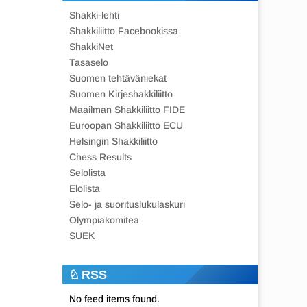
Shakki-lehti
Shakkiliitto Facebookissa
ShakkiNet
Tasaselo
Suomen tehtäväniekat
Suomen Kirjeshakkiliitto
Maailman Shakkiliitto FIDE
Euroopan Shakkiliitto ECU
Helsingin Shakkiliitto
Chess Results
Selolista
Elolista
Selo- ja suorituslukulaskuri
Olympiakomitea
SUEK
RSS
No feed items found.