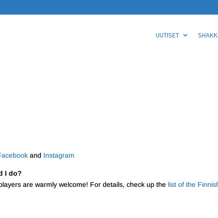
UUTISET
SHAKKI
Facebook
and
Instagram
d I do?
players are warmly welcome! For details, check up the
list of the Finnis