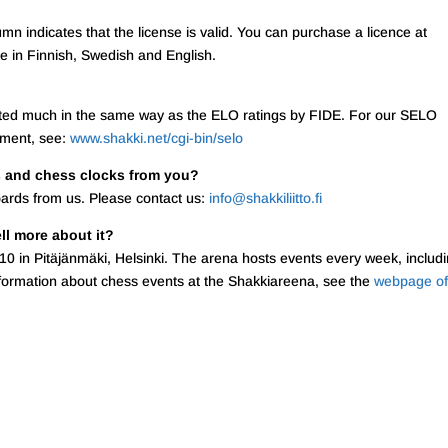
lumn indicates that the license is valid. You can purchase a licence at
ble in Finnish, Swedish and English.
lculated much in the same way as the ELO ratings by FIDE. For our SELO
nament, see:
www.shakki.net/cgi-bin/selo
ds and chess clocks from you?
boards from us. Please contact us:
info@shakkiliitto.fi
ll more about it?
10 in Pitäjänmäki, Helsinki. The arena hosts events every week, includ
nformation about chess events at the Shakkiareena, see the
webpage of