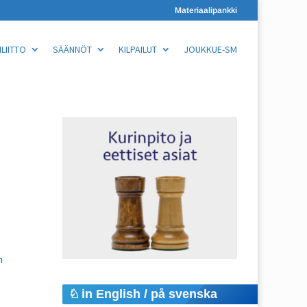
Materiaalipankki
LIITTO
SÄÄNNÖT
KILPAILUT
JOUKKUE-SM
h
in English / på svenska