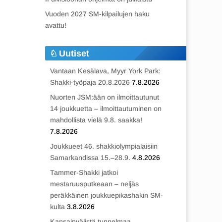
Vuoden 2027 SM-kilpailujen haku
avattu!
Uutiset
Vantaan Kesälava, Myyr York Park:
Shakki-työpaja 20.8.2026
7.8.2026
Nuorten JSM:ään on ilmoittautunut
14 joukkuetta – ilmoittautuminen on
mahdollista vielä 9.8. saakka!
7.8.2026
Joukkueet 46. shakkiolympialaisiin
Samarkandissa 15.–28.9.
4.8.2026
Tammer-Shakki jatkoi
mestaruusputkeaan – neljäs
peräkkäinen joukkuepikashakin SM-
kulta
3.8.2026
Kansainvälistä tunnelmaa