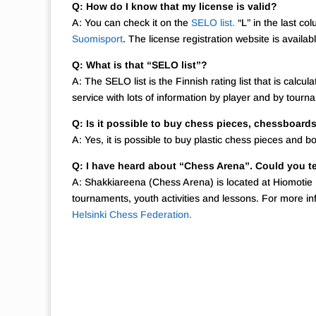
Q: How do I know that my license is valid?
A: You can check it on the
SELO list.
“L” in the last co
Suomisport
. The license registration website is availa
Q: What is that “SELO list”?
A: The SELO list is the Finnish rating list that is ca
service with lots of information by player and by tour
Q: Is it possible to buy chess pieces, chessboar
A: Yes, it is possible to buy plastic chess pieces and 
Q: I have heard about “Chess Arena”. Could you te
A: Shakkiareena (Chess Arena) is located at Hiomotie 
tournaments, youth activities and lessons. For more i
Helsinki Chess Federation.