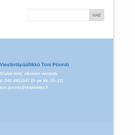
Viestintäpäällikkö Toni Pönniö
Shakki-lehti, ulkoinen viestintä.
p. 040 4851547 (ti–pe klo 10–12)
toni.ponnio@shakkiliitto.fi