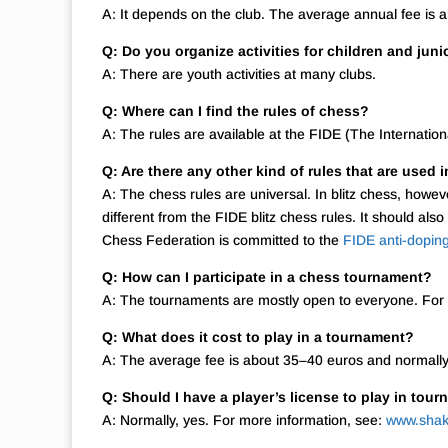
A: It depends on the club. The average annual fee is 
Q: Do you organize activities for children and juni
A: There are youth activities at many clubs.
Q: Where can I find the rules of chess?
A: The rules are available at the FIDE (The Internati
Q: Are there any other kind of rules that are used 
A: The chess rules are universal. In blitz chess, howe
different from the FIDE blitz chess rules. It should als
Chess Federation is committed to the
FIDE anti-doping
Q: How can I participate in a chess tournament?
A: The tournaments are mostly open to everyone. For 
Q: What does it cost to play in a tournament?
A: The average fee is about 35–40 euros and normally 
Q: Should I have a player’s license to play in tou
A: Normally, yes. For more information, see:
www.shakk