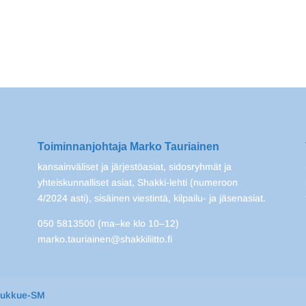
Toiminnanjohtaja Marko Tauriainen
kansainväliset ja järjestöasiat, sidosryhmät ja
yhteiskunnalliset asiat, Shakki-lehti (numeroon
4/2024 asti), sisäinen viestintä, kilpailu- ja jäsenasiat.
050 5813500 (ma–ke klo 10–12)
marko.tauriainen@shakkiliitto.fi
oukkue-SM