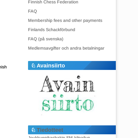
Finnish Chess Federation
FAQ
Membership fees and other payments
Finlands Schackförbund
FAQ (på svenska)
Medlemsavgifter och andra betalningar
Avainsiirto
nish
Tiedotteet
Joukkuepikashakin SM-kilpailun