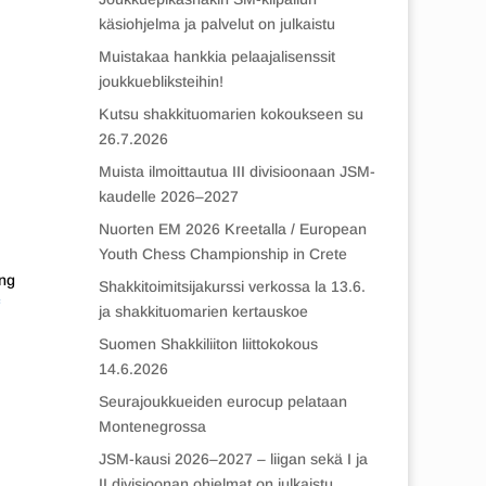
käsiohjelma ja palvelut on julkaistu
Muistakaa hankkia pelaajalisenssit
joukkuebliksteihin!
Kutsu shakkituomarien kokoukseen su
26.7.2026
Muista ilmoittautua III divisioonaan JSM-
kaudelle 2026–2027
Nuorten EM 2026 Kreetalla / European
Youth Chess Championship in Crete
ing
Shakkitoimitsijakurssi verkossa la 13.6.
ja shakkituomarien kertauskoe
Suomen Shakkiliiton liittokokous
14.6.2026
Seurajoukkueiden eurocup pelataan
Montenegrossa
JSM-kausi 2026–2027 – liigan sekä I ja
II divisioonan ohjelmat on julkaistu