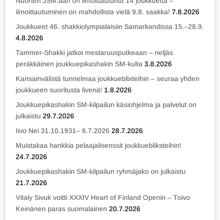
Nuorten JSM:ään on ilmoittautunut 14 joukkuetta –
ilmoittautuminen on mahdollista vielä 9.8. saakka!
7.8.2026
Joukkueet 46. shakkiolympialaisiin Samarkandissa 15.–28.9.
4.8.2026
Tammer-Shakki jatkoi mestaruusputkeaan – neljäs
peräkkäinen joukkuepikashakin SM-kulta
3.8.2026
Kansainvälistä tunnelmaa joukkueblixteihin – seuraa yhden
joukkueen suoritusta livenä!
1.8.2026
Joukkuepikashakin SM-kilpailun käsiohjelma ja palvelut on
julkaistu
29.7.2026
Iivo Nei 31.10.1931– 6.7.2026
28.7.2026
Muistakaa hankkia pelaajalisenssit joukkuebliksteihin!
24.7.2026
Joukkuepikashakin SM-kilpailun ryhmäjako on julkaistu
21.7.2026
Vitaly Sivuk voitti XXXIV Heart of Finland Openin – Toivo
Keinänen paras suomalainen
20.7.2026