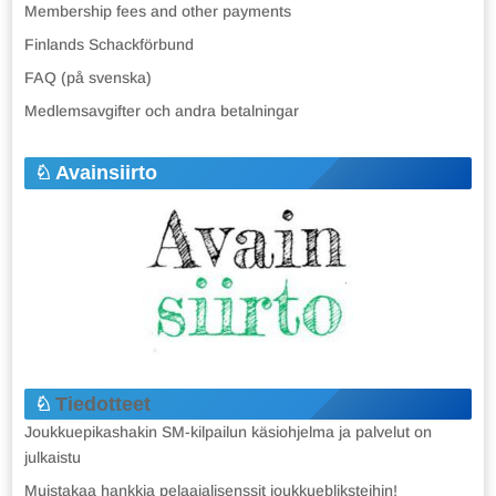
Membership fees and other payments
Finlands Schackförbund
FAQ (på svenska)
Medlemsavgifter och andra betalningar
Avainsiirto
Tiedotteet
Joukkuepikashakin SM-kilpailun käsiohjelma ja palvelut on
julkaistu
Muistakaa hankkia pelaajalisenssit joukkuebliksteihin!