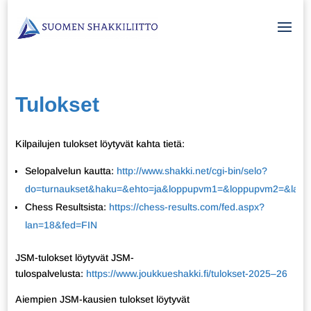
Tulokset
Kilpailujen tulokset löytyvät kahta tietä:
Selopalvelun kautta:
http://www.shakki.net/cgi-bin/selo?
do=turnaukset&haku=&ehto=ja&loppupvm1=&loppupvm2=&lasken
Chess Resultsista:
https://chess-results.com/fed.aspx?
lan=18&fed=FIN
JSM-tulokset löytyvät JSM-
tulospalvelusta:
https://www.joukkueshakki.fi/tulokset-2025–26
Aiempien JSM-kausien tulokset löytyvät