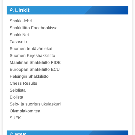
Linkit
Shakki-lehti
Shakkiliitto Facebookissa
ShakkiNet
Tasaselo
Suomen tehtäväniekat
Suomen Kirjeshakkiliitto
Maailman Shakkiliitto FIDE
Euroopan Shakkiliitto ECU
Helsingin Shakkiliitto
Chess Results
Selolista
Elolista
Selo- ja suorituslukulaskuri
Olympiakomitea
SUEK
RSS