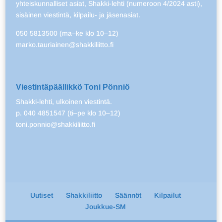
yhteiskunnalliset asiat, Shakki-lehti (numeroon 4/2024 asti),
sisäinen viestintä, kilpailu- ja jäsenasiat.
050 5813500 (ma–ke klo 10–12)
marko.tauriainen@shakkiliitto.fi
Viestintäpäällikkö Toni Pönniö
Shakki-lehti, ulkoinen viestintä.
p. 040 4851547 (ti–pe klo 10–12)
toni.ponnio@shakkiliitto.fi
Uutiset
Shakkiliitto
Säännöt
Kilpailut
Joukkue-SM