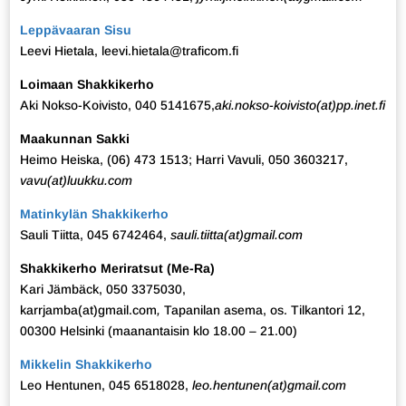
Leppävaaran Sisu
Leevi Hietala, leevi.hietala@traficom.fi
Loimaan Shakkikerho
Aki Nokso-Koivisto, 040 5141675,
aki.nokso-koivisto(at)pp.inet.fi
Maakunnan Sakki
Heimo Heiska, (06) 473 1513; Harri Vavuli, 050 3603217,
vavu(at)luukku.com
Matinkylän Shakkikerho
Sauli Tiitta, 045 6742464,
sauli.tiitta(at)gmail.com
Shakkikerho Meriratsut (Me-Ra)
Kari Jämbäck, 050 3375030,
karrjamba(at)gmail.com
,
Tapanilan asema, os. Tilkantori 12,
00300 Helsinki (maanantaisin klo 18.00 – 21.00)
Mikkelin Shakkikerho
Leo Hentunen, 045 6518028,
leo.hentunen(at)gmail.com