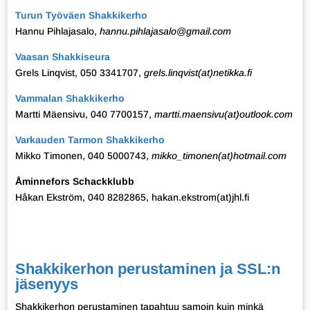
Turun Työväen Shakkikerho
Hannu Pihlajasalo,
hannu.pihlajasalo@gmail.com
Vaasan Shakkiseura
Grels Linqvist, 050 3341707,
grels.linqvist(at)
netikka.fi
Vammalan Shakkikerho
Martti Mäensivu, 040 7700157,
martti.maensivu(at)outlook.com
Varkauden Tarmon Shakkikerho
Mikko Timonen, 040 5000743,
mikko_timonen(at)hotmail.com
Åminnefors Schackklubb
Håkan Ekström, 040 8282865, hakan.ekstrom(at)jhl.fi
Shakkikerhon perustaminen ja SSL:n
jäsenyys
Shakkikerhon perustaminen tapahtuu samoin kuin minkä