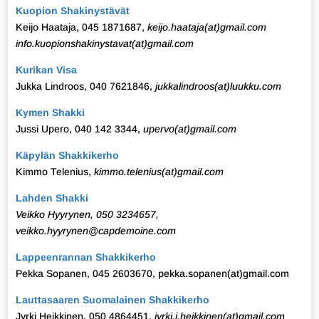
Kuopion Shakinystävät
Keijo Haataja, 045 1871687,
keijo.haataja(at)gmail.com
info.kuopionshakinystavat(at)gmail.com
Kurikan Visa
Jukka Lindroos, 040 7621846,
jukkalindroos(at)luukku.com
Kymen Shakki
Jussi Upero, 040 142 3344,
upervo(at)gmail.com
Käpylän Shakkikerho
Kimmo Telenius,
kimmo.telenius(at)gmail.com
Lahden Shakki
Veikko Hyyrynen, 050 3234657,
veikko.hyyrynen@capdemoine.com
Lappeenrannan Shakkikerho
Pekka Sopanen, 045 2603670, pekka.sopanen(at)gmail.com
Lauttasaaren Suomalainen Shakkikerho
Jyrki Heikkinen, 050 4864451,
jyrki.j.heikkinen(at)gmail.com