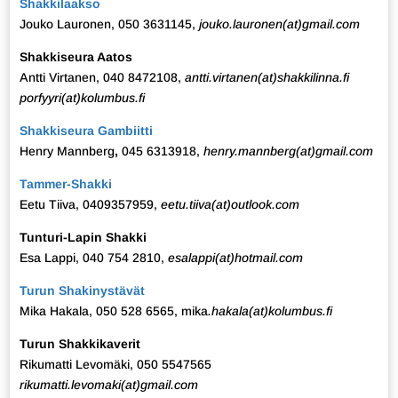
Shakkilaakso
Jouko Lauronen, 050 3631145,
jouko.lauronen(at)gmail.com
Shakkiseura Aatos
Antti Virtanen, 040 8472108,
antti.virtanen(at)shakkilinna.fi
porfyyri(at)kolumbus.fi
Shakkiseura Gambiitti
Henry Mannberg
,
045 6313918,
henry.mannberg(at)gmail.com
Tammer-Shakki
Eetu Tiiva, 0409357959,
eetu.tiiva(at)outlook.com
Tunturi-Lapin Shakki
Esa Lappi, 040 754 2810,
esalappi(at)hotmail.com
Turun Shakinystävät
Mika Hakala, 050 528 6565, mika
.hakala(at)kolumbus.fi
Turun Shakkikaverit
Rikumatti Levomäki, 050 5547565
rikumatti.levomaki
(at)gmail.com