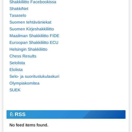
Shakkiliitto Facebookissa
ShakkiNet
Tasaselo
Suomen tehtäväniekat
Suomen Kirjeshakkiliitto
Maailman Shakkiliitto FIDE
Euroopan Shakkiliitto ECU
Helsingin Shakkiliitto
Chess Results
Selolista
Elolista
Selo- ja suorituslukulaskuri
Olympiakomitea
SUEK
RSS
No feed items found.