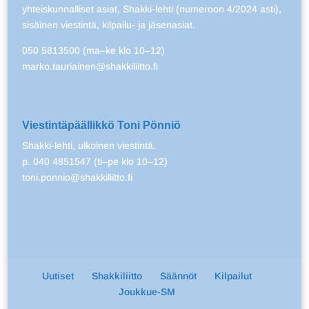
yhteiskunnalliset asiat, Shakki-lehti (numeroon 4/2024 asti),
sisäinen viestintä, kilpailu- ja jäsenasiat.
050 5813500 (ma–ke klo 10–12)
marko.tauriainen@shakkiliitto.fi
Viestintäpäällikkö Toni Pönniö
Shakki-lehti, ulkoinen viestintä.
p. 040 4851547 (ti–pe klo 10–12)
toni.ponnio@shakkiliitto.fi
Uutiset
Shakkiliitto
Säännöt
Kilpailut
Joukkue-SM