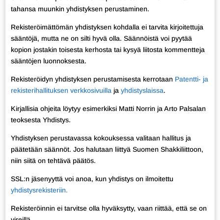
tahansa muunkin yhdistyksen perustaminen.
Rekisteröimättömän yhdistyksen kohdalla ei tarvita kirjoitettuja
sääntöjä, mutta ne on silti hyvä olla. Säännöistä voi pyytää
kopion jostakin toisesta kerhosta tai kysyä liitosta kommentteja
sääntöjen luonnoksesta.
Rekisteröidyn yhdistyksen perustamisesta kerrotaan
Patentti- ja
rekisterihallituksen verkkosivuilla
ja
yhdistyslaissa
.
Kirjallisia ohjeita löytyy esimerkiksi Matti Norrin ja Arto Palsalan
teoksesta Yhdistys.
Yhdistyksen perustavassa kokouksessa valitaan hallitus ja
päätetään säännöt. Jos halutaan liittyä Suomen Shakkiliittoon,
niin siitä on tehtävä päätös.
SSL:n jäsenyyttä voi anoa, kun yhdistys on ilmoitettu
yhdistysrekisteriin.
Rekisteröinnin ei tarvitse olla hyväksytty, vaan riittää, että se on
vireillä.