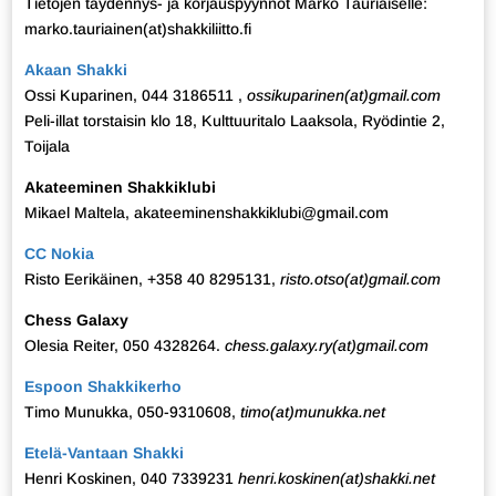
Tietojen täydennys- ja korjauspyynnöt Marko Tauriaiselle:
marko.tauriainen(at)shakkiliitto.fi
Akaan Shakki
Ossi Kuparinen, 044 3186511 ,
ossikuparinen(at)gmail.com
Peli-illat torstaisin klo 18, Kulttuuritalo Laaksola, Ryödintie 2,
Toijala
Akateeminen Shakkiklubi
Mikael Maltela, akateeminenshakkiklubi@gmail.com
CC Nokia
Risto Eerikäinen, +358 40 8295131,
risto.otso(at)gmail.com
Chess Galaxy
Olesia Reiter, 050 4328264.
chess.galaxy.ry(at)gmail.com
Espoon Shakkikerho
Timo Munukka, 050-9310608,
timo(at)munukka.net
Etelä-Vantaan Shakki
Henri Koskinen, 040 7339231
henri.koskinen(at)shakki.net