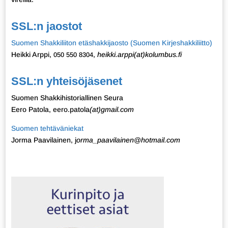
SSL:n jaostot
Suomen Shakkiliiton etäshakkijaosto (Suomen Kirjeshakkiliitto)
Heikki Arppi,
,
heikki.arppi(at)kolumbus.fi
050 550 8304
SSL:n yhteisöjäsenet
Suomen Shakkihistoriallinen Seura
Eero Patola, eero.patola
(at)gmail.com
Suomen tehtäväniekat
Jorma Paavilainen, j
orma_paavilainen@hotmail.com