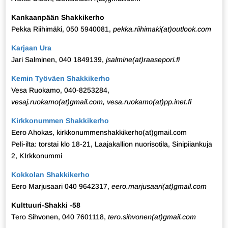
Kankaanpään Shakkikerho
Pekka Riihimäki, 050 5940081,
pekka.riihimaki(at)outlook.com
Karjaan Ura
Jari Salminen, 040 1849139,
jsalmine(at)raasepori.fi
Kemin Työväen Shakkikerho
Vesa Ruokamo, 040-8253284,
vesaj.ruokamo(at)gmail.com, vesa.ruokamo(at)pp.inet.fi
Kirkkonummen Shakkikerho
Eero Ahokas, kirkkonummenshakkikerho(at)gmail.com
Peli-ilta: torstai klo 18-21, Laajakallion nuorisotila, Sinipiiankuja
2, KIrkkonummi
Kokkolan Shakkikerho
Eero Marjusaari 040 9642317,
eero.marjusaari(at)gmail.com
Kulttuuri-Shakki -58
Tero Sihvonen, 040 7601118,
tero.sihvonen(at)gmail.com