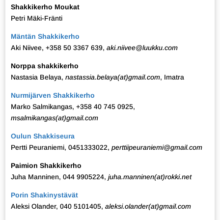
Shakkikerho Moukat
Petri Mäki-Fränti
Mäntän Shakkikerho
Aki Niivee, +358 50 3367 639,
aki.niivee@luukku.com
Norppa shakkikerho
Nastasia Belaya,
nastassia.belaya(at)gmail.com
, Imatra
Nurmijärven Shakkikerho
Marko Salmikangas, +358 40 745 0925,
msalmikangas(at)gmail.com
Oulun Shakkiseura
Pertti Peuraniemi, 0451333022,
perttiipeuraniemi@gmail.com
Paimion Shakkikerho
Juha Manninen, 044 9905224,
juha.manninen
(at)rokki.net
Porin Shakinystävät
Aleksi Olander, 040 5101405,
aleksi.olander(at)gmail.com