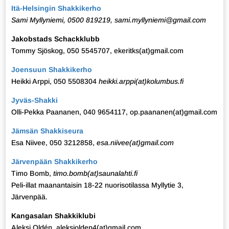
Itä-Helsingin Shakkikerho
Sami Myllyniemi, 0500 819219, sami.myllyniemi@gmail.com
Jakobstads Schackklubb
Tommy Sjöskog, 050 5545707, ekeritks(at)gmail.com
Joensuun Shakkikerho
Heikki Arppi, 050 5508304
heikki.arppi(at)kolumbus.fi
Jyväs-Shakki
Olli-Pekka Paananen, 040 9654117, op.paananen(at)gmail.com
Jämsän Shakkiseura
Esa Niivee, 050 3212858,
esa.niivee
(at)gmail.com
Järvenpään Shakkikerho
Timo Bomb,
timo.bomb(at)saunalahti.fi
Peli-illat maanantaisin 18-22 nuorisotilassa Myllytie 3,
Järvenpää.
Kangasalan Shakkiklubi
Aleksi Oldén, aleksiolden4(at)gmail.com