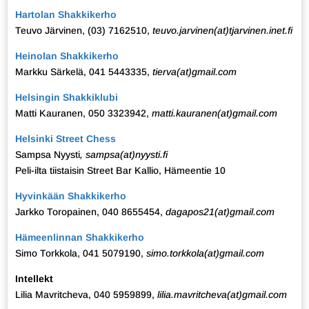
Hartolan Shakkikerho
Teuvo Järvinen, (03) 7162510,
teuvo.jarvinen
(at)tjarvinen.inet.fi
Heinolan Shakkikerho
Markku Särkelä, 041 5443335,
tierva(at)gmail.com
Helsingin Shakkiklubi
Matti Kauranen, 050 3323942,
matti.kauranen(at)gmail.com
Helsinki Street Chess
Sampsa Nyysti
, sampsa(at)nyysti.fi
Peli-ilta tiistaisin Street Bar Kallio, Hämeentie 10
Hyvinkään Shakkikerho
Jarkko Toropainen, 040 8655454,
dagapos21(at)gmail.com
Hämeenlinnan Shakkikerho
Simo Torkkola, 041 5079190,
simo.torkkola(at)gmail.com
Intellekt
Lilia Mavritcheva, 040 5959899,
lilia.mavritcheva(at)gmail.com