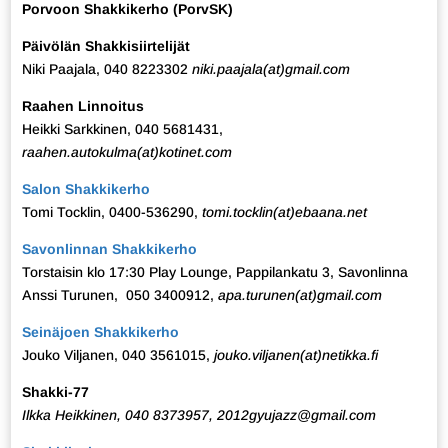
Porvoon Shakkikerho (PorvSK)
Päivölän Shakkisiirtelijät
Niki Paajala, 040 8223302
niki.paajala(at)gmail.com
Raahen Linnoitus
Heikki Sarkkinen, 040 5681431,
raahen.autokulma(at)kotinet.com
Salon Shakkikerho
Tomi Tocklin, 0400-536290,
tomi.tocklin(at)ebaana.net
Savonlinnan Shakkikerho
Torstaisin klo 17:30 Play Lounge, Pappilankatu 3, Savonlinna
Anssi Turunen, 050 3400912,
apa.turunen(at)gmail.com
Seinäjoen Shakkikerho
Jouko Viljanen, 040 3561015,
jouko.viljanen(at)netikka.fi
Shakki-77
Ilkka Heikkinen, 040 8373957, 2012gyujazz@gmail.com