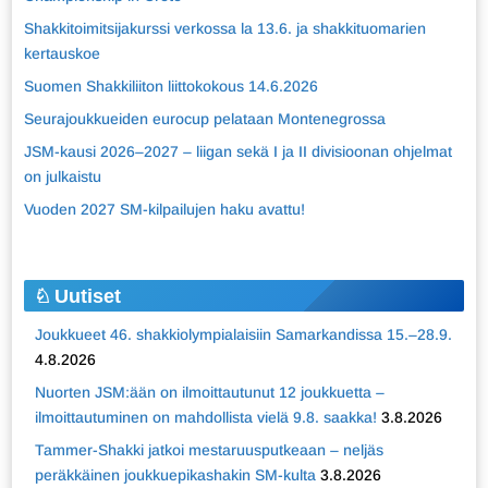
Shakkitoimitsijakurssi verkossa la 13.6. ja shakkituomarien
kertauskoe
Suomen Shakkiliiton liittokokous 14.6.2026
Seurajoukkueiden eurocup pelataan Montenegrossa
JSM-kausi 2026–2027 – liigan sekä I ja II divisioonan ohjelmat
on julkaistu
Vuoden 2027 SM-kilpailujen haku avattu!
Uutiset
Joukkueet 46. shakkiolympialaisiin Samarkandissa 15.–28.9.
4.8.2026
Nuorten JSM:ään on ilmoittautunut 12 joukkuetta –
ilmoittautuminen on mahdollista vielä 9.8. saakka!
3.8.2026
Tammer-Shakki jatkoi mestaruusputkeaan – neljäs
peräkkäinen joukkuepikashakin SM-kulta
3.8.2026