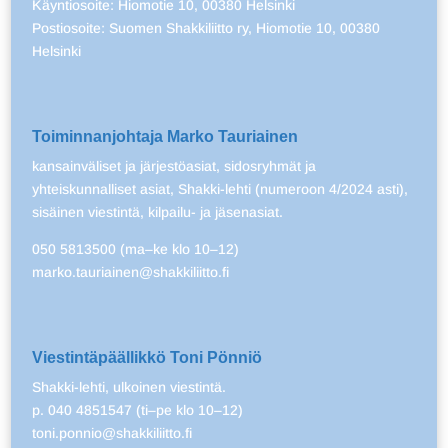
Käyntiosoite: Hiomotie 10, 00380 Helsinki
Postiosoite: Suomen Shakkiliitto ry, Hiomotie 10, 00380
Helsinki
Toiminnanjohtaja Marko Tauriainen
kansainväliset ja järjestöasiat, sidosryhmät ja
yhteiskunnalliset asiat, Shakki-lehti (numeroon 4/2024 asti),
sisäinen viestintä, kilpailu- ja jäsenasiat.
050 5813500 (ma–ke klo 10–12)
marko.tauriainen@shakkiliitto.fi
Viestintäpäällikkö Toni Pönniö
Shakki-lehti, ulkoinen viestintä.
p. 040 4851547 (ti–pe klo 10–12)
toni.ponnio@shakkiliitto.fi