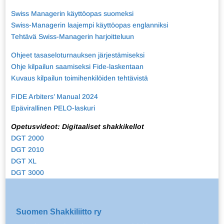
Swiss Managerin käyttöopas suomeksi
Swiss-Managerin laajempi käyttöopas englanniksi
Tehtävä Swiss-Managerin harjoitteluun
Ohjeet tasaseloturnauksen järjestämiseksi
Ohje kilpailun saamiseksi Fide-laskentaan
Kuvaus kilpailun toimihenkilöiden tehtävistä
FIDE Arbiters’ Manual 2024
Epävirallinen PELO-laskuri
Opetusvideot: Digitaaliset shakkikellot
DGT 2000
DGT 2010
DGT XL
DGT 3000
Suomen Shakkiliitto ry