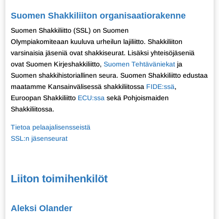
Suomen Shakkiliiton organisaatiorakenne
Suomen Shakkiliitto (SSL) on Suomen
Olympiakomiteaan kuuluva urheilun lajiliitto. Shakkiliiton
varsinaisia jäseniä ovat shakkiseurat. Lisäksi yhteisöjäseniä
ovat Suomen Kirjeshakkiliitto,
Suomen Tehtäväniekat
ja
Suomen shakkihistoriallinen seura. Suomen Shakkiliitto edustaa
maatamme Kansainvälisessä shakkiliitossa
FIDE:ssä
,
Euroopan Shakkiliitto
ECU:ssa
sekä Pohjoismaiden
Shakkiliitossa.
Tietoa pelaajalisensseistä
SSL:n jäsenseurat
Liiton toimihenkilöt
Aleksi Olander