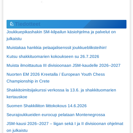
Tiedotteet
Joukkuepikashakin SM-kilpailun käsiohjelma ja palvelut on
julkaistu
Muistakaa hankkia pelaajalisenssit joukkuebliksteihin!
Kutsu shakkituomarien kokoukseen su 26.7.2026
Muista ilmoittautua III divisioonaan JSM-kaudelle 2026–2027
Nuorten EM 2026 Kreetalla / European Youth Chess
Championship in Crete
Shakkitoimitsijakurssi verkossa la 13.6. ja shakkituomarien
kertauskoe
Suomen Shakkiliiton liittokokous 14.6.2026
Seurajoukkueiden eurocup pelataan Montenegrossa
JSM-kausi 2026–2027 – liigan sekä I ja II divisioonan ohjelmat
on julkaistu