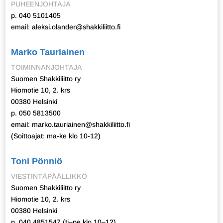
PUHEENJOHTAJA
p. 040 5101405
email: aleksi.olander@shakkiliitto.fi
Marko Tauriainen
TOIMINNANJOHTAJA
Suomen Shakkiliitto ry
Hiomotie 10, 2. krs
00380 Helsinki
p. 050 5813500
email: marko.tauriainen@shakkiliitto.fi
(Soittoajat: ma-ke klo 10-12)
Toni Pönniö
VIESTINTÄPÄÄLLIKKÖ
Suomen Shakkiliitto ry
Hiomotie 10, 2. krs
00380 Helsinki
p. 040 4851547 (ti–pe klo 10–12)