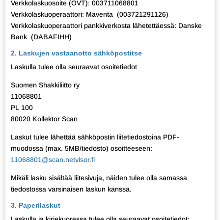
Verkkolaskuosoite (OVT): 003711068801
Verkkolaskuoperaattori: Maventa (003721291126)
Verkkolaskuoperaattori pankkiverkosta lähetettäessä: Danske
Bank (DABAFIHH)
2. Laskujen vastaanotto sähköpostitse
Laskulla tulee olla seuraavat osoitetiedot
Suomen Shakkiliitto ry
11068801
PL 100
80020 Kollektor Scan
Laskut tulee lähettää sähköpostin liitetiedostoina PDF-
muodossa (max. 5MB/tiedosto) osoitteeseen:
11068801@scan.netvisor.fi
Mikäli lasku sisältää liitesivuja, näiden tulee olla samassa
tiedostossa varsinaisen laskun kanssa.
3. Paperilaskut
Laskulla ja kirjekuoressa tulee olla seuraavat osoitetiedot: