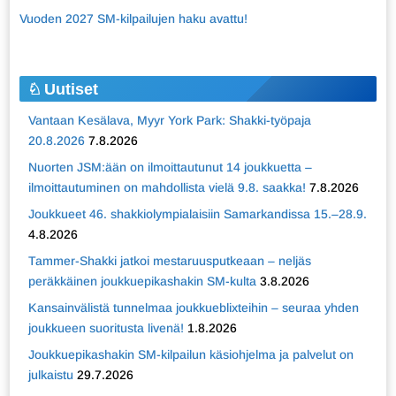
Vuoden 2027 SM-kilpailujen haku avattu!
Uutiset
Vantaan Kesälava, Myyr York Park: Shakki-työpaja
20.8.2026
7.8.2026
Nuorten JSM:ään on ilmoittautunut 14 joukkuetta –
ilmoittautuminen on mahdollista vielä 9.8. saakka!
7.8.2026
Joukkueet 46. shakkiolympialaisiin Samarkandissa 15.–28.9.
4.8.2026
Tammer-Shakki jatkoi mestaruusputkeaan – neljäs
peräkkäinen joukkuepikashakin SM-kulta
3.8.2026
Kansainvälistä tunnelmaa joukkueblixteihin – seuraa yhden
joukkueen suoritusta livenä!
1.8.2026
Joukkuepikashakin SM-kilpailun käsiohjelma ja palvelut on
julkaistu
29.7.2026