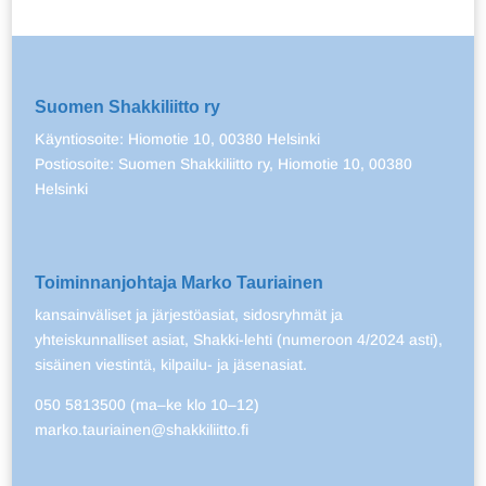
Suomen Shakkiliitto ry
Käyntiosoite: Hiomotie 10, 00380 Helsinki
Postiosoite: Suomen Shakkiliitto ry, Hiomotie 10, 00380
Helsinki
Toiminnanjohtaja Marko Tauriainen
kansainväliset ja järjestöasiat, sidosryhmät ja
yhteiskunnalliset asiat, Shakki-lehti (numeroon 4/2024 asti),
sisäinen viestintä, kilpailu- ja jäsenasiat.
050 5813500 (ma–ke klo 10–12)
marko.tauriainen@shakkiliitto.fi