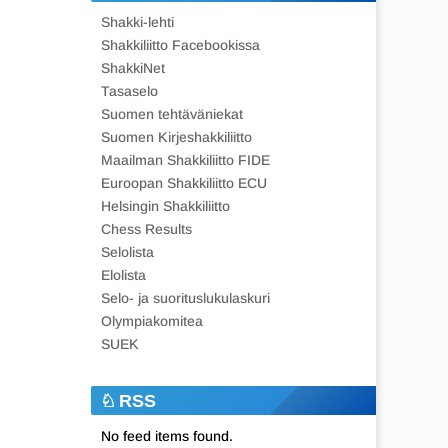
Shakki-lehti
Shakkiliitto Facebookissa
ShakkiNet
Tasaselo
Suomen tehtäväniekat
Suomen Kirjeshakkiliitto
Maailman Shakkiliitto FIDE
Euroopan Shakkiliitto ECU
Helsingin Shakkiliitto
Chess Results
Selolista
Elolista
Selo- ja suorituslukulaskuri
Olympiakomitea
SUEK
RSS
No feed items found.