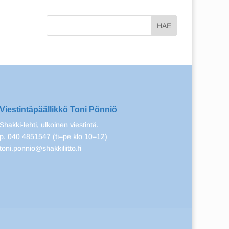
Viestintäpäällikkö Toni Pönniö
Shakki-lehti, ulkoinen viestintä.
p. 040 4851547 (ti–pe klo 10–12)
toni.ponnio@shakkiliitto.fi