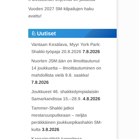
Vuoden 2027 SM-kilpailujen haku
avattu!
Uutiset
Vantaan Kesälava, Myyr York Park:
Shakki-työpaja 20.8.2026
7.8.2026
Nuorten JSM:ään on ilmoittautunut
14 joukkuetta – ilmoittautuminen on
mahdollista vielä 9.8. saakka!
7.8.2026
Joukkueet 46. shakkiolympialaisiin
Samarkandissa 15.–28.9.
4.8.2026
Tammer-Shakki jatkoi
mestaruusputkeaan – neljäs
peräkkäinen joukkuepikashakin SM-
kulta
3.8.2026
Kansainvälistä tunnelmaa