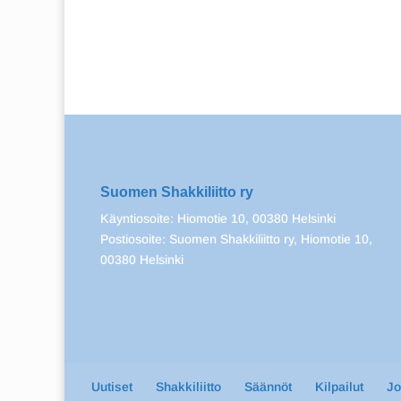
Suomen Shakkiliitto ry
Käyntiosoite: Hiomotie 10, 00380 Helsinki
Postiosoite: Suomen Shakkiliitto ry, Hiomotie 10,
00380 Helsinki
Uutiset
Shakkiliitto
Säännöt
Kilpailut
J