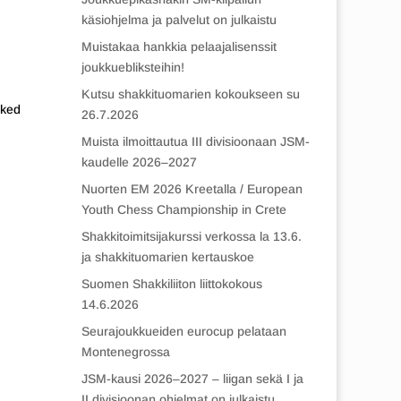
käsiohjelma ja palvelut on julkaistu
Muistakaa hankkia pelaajalisenssit
joukkuebliksteihin!
Kutsu shakkituomarien kokoukseen su
cked
26.7.2026
Muista ilmoittautua III divisioonaan JSM-
kaudelle 2026–2027
Nuorten EM 2026 Kreetalla / European
Youth Chess Championship in Crete
Shakkitoimitsijakurssi verkossa la 13.6.
ja shakkituomarien kertauskoe
Suomen Shakkiliiton liittokokous
14.6.2026
Seurajoukkueiden eurocup pelataan
Montenegrossa
JSM-kausi 2026–2027 – liigan sekä I ja
II divisioonan ohjelmat on julkaistu