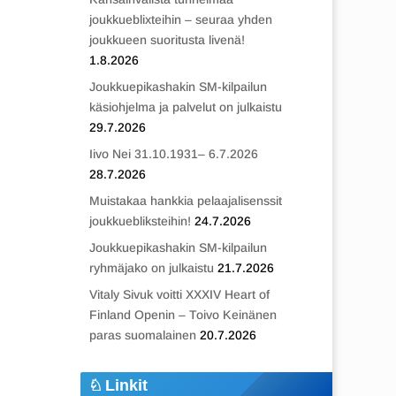
joukkueblixteihin – seuraa yhden
joukkueen suoritusta livenä!
1.8.2026
Joukkuepikashakin SM-kilpailun
käsiohjelma ja palvelut on julkaistu
29.7.2026
Iivo Nei 31.10.1931– 6.7.2026
28.7.2026
Muistakaa hankkia pelaajalisenssit
joukkuebliksteihin!
24.7.2026
Joukkuepikashakin SM-kilpailun
ryhmäjako on julkaistu
21.7.2026
Vitaly Sivuk voitti XXXIV Heart of
Finland Openin – Toivo Keinänen
paras suomalainen
20.7.2026
Linkit