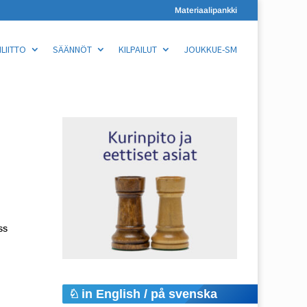
Materiaalipankki
LIITTO
SÄÄNNÖT
KILPAILUT
JOUKKUE-SM
ss
in English / på svenska