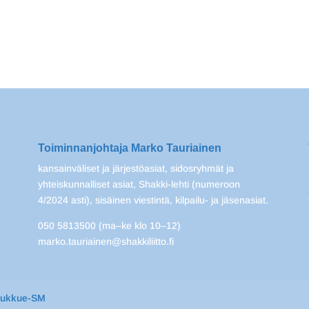
Toiminnanjohtaja Marko Tauriainen
kansainväliset ja järjestöasiat, sidosryhmät ja
yhteiskunnalliset asiat, Shakki-lehti (numeroon
4/2024 asti), sisäinen viestintä, kilpailu- ja jäsenasiat.
050 5813500 (ma–ke klo 10–12)
marko.tauriainen@shakkiliitto.fi
oukkue-SM