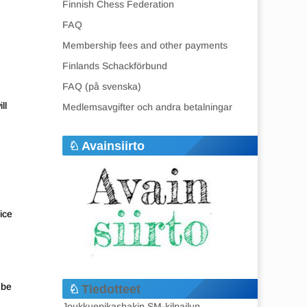
Finnish Chess Federation
FAQ
Membership fees and other payments
Finlands Schackförbund
FAQ (på svenska)
ll
Medlemsavgifter och andra betalningar
Avainsiirto
ice
 be
Tiedotteet
Joukkuepikashakin SM-kilpailun