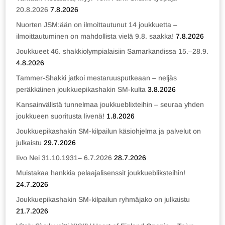
20.8.2026
7.8.2026
Nuorten JSM:ään on ilmoittautunut 14 joukkuetta –
ilmoittautuminen on mahdollista vielä 9.8. saakka!
7.8.2026
Joukkueet 46. shakkiolympialaisiin Samarkandissa 15.–28.9.
4.8.2026
Tammer-Shakki jatkoi mestaruusputkeaan – neljäs
peräkkäinen joukkuepikashakin SM-kulta
3.8.2026
Kansainvälistä tunnelmaa joukkueblixteihin – seuraa yhden
joukkueen suoritusta livenä!
1.8.2026
Joukkuepikashakin SM-kilpailun käsiohjelma ja palvelut on
julkaistu
29.7.2026
Iivo Nei 31.10.1931– 6.7.2026
28.7.2026
Muistakaa hankkia pelaajalisenssit joukkuebliksteihin!
24.7.2026
Joukkuepikashakin SM-kilpailun ryhmäjako on julkaistu
21.7.2026