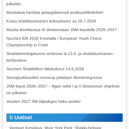
julkaistu
Muistakaa hankkia pelaajalisenssit joukkuebliksteihin!
Kutsu shakkituomarien kokoukseen su 26.7.2026
Muista ilmoittautua III divisioonaan JSM-kaudelle 2026–2027
Nuorten EM 2026 Kreetalla / European Youth Chess
Championship in Crete
Shakkitoimitsijakurssi verkossa la 13.6. ja shakkituomarien
kertauskoe
Suomen Shakkiliiton liittokokous 14.6.2026
Seurajoukkueiden eurocup pelataan Montenegrossa
JSM-kausi 2026–2027 – liigan sekä I ja II divisioonan ohjelmat
on julkaistu
Vuoden 2027 SM-kilpailujen haku avattu!
Uutiset
Vantaan Kesälava, Myyr York Park: Shakki-työpaja