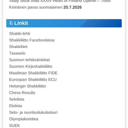
Vitaly Sivuk voitti XXXIV Heart of Finland Openin – Toivo
Keinänen paras suomalainen
20.7.2026
Linkit
Shakki-lehti
Shakkiliitto Facebookissa
ShakkiNet
Tasaselo
Suomen tehtäväniekat
Suomen Kirjeshakkiliitto
Maailman Shakkiliitto FIDE
Euroopan Shakkiliitto ECU
Helsingin Shakkiliitto
Chess Results
Selolista
Elolista
Selo- ja suorituslukulaskuri
Olympiakomitea
SUEK