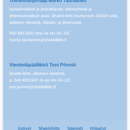
Toiminnanjohtaja Marko Tauriainen
kansainväliset ja järjestöasiat, sidosryhmät ja
yhteiskunnalliset asiat, Shakki-lehti (numeroon 4/2024 asti),
sisäinen viestintä, kilpailu- ja jäsenasiat.
050 5813500 (ma–ke klo 10–12)
marko.tauriainen@shakkiliitto.fi
Viestintäpäällikkö Toni Pönniö
Shakki-lehti, ulkoinen viestintä.
p. 040 4851547 (ti–pe klo 10–12)
toni.ponnio@shakkiliitto.fi
Uutiset
Shakkiliitto
Säännöt
Kilpailut