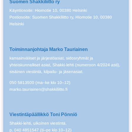
Suomen Shakkiliitto ry
Käyntiosoite: Hiomotie 10, 00380 Helsinki
Postiosoite: Suomen Shakkiliitto ry, Hiomotie 10, 00380
Helsinki
Toiminnanjohtaja Marko Tauriainen
kansainväliset ja järjestöasiat, sidosryhmät ja
yhteiskunnalliset asiat, Shakki-lehti (numeroon 4/2024 asti),
sisäinen viestintä, kilpailu- ja jäsenasiat.
050 5813500 (ma–ke klo 10–12)
marko.tauriainen@shakkiliitto.fi
Viestintäpäällikkö Toni Pönniö
Shakki-lehti, ulkoinen viestintä.
p. 040 4851547 (ti–pe klo 10–12)