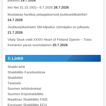
julkaistu
29.7.2026
Iivo Nei 31.10.1931– 6.7.2026
28.7.2026
Muistakaa hankkia pelaajalisenssit joukkuebliksteihin!
24.7.2026
Joukkuepikashakin SM-kilpailun ryhmäjako on julkaistu
21.7.2026
Vitaly Sivuk voitti XXXIV Heart of Finland Openin – Toivo
Keinänen paras suomalainen
20.7.2026
Linkit
Shakki-lehti
Shakkiliitto Facebookissa
ShakkiNet
Tasaselo
Suomen tehtäväniekat
Suomen Kirjeshakkiliitto
Maailman Shakkiliitto FIDE
Euroopan Shakkiliitto ECU