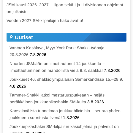
JSM-kausi 2026–2027 – liigan sekä I ja II divisioonan ohjelmat
on julkaistu
Vuoden 2027 SM-kilpailujen haku avattu!
Uutiset
Vantaan Kesälava, Myyr York Park: Shakki-työpaja
20.8.2026
7.8.2026
Nuorten JSM:ään on ilmoittautunut 14 joukkuetta –
ilmoittautuminen on mahdollista vielä 9.8. saakka!
7.8.2026
Joukkueet 46. shakkiolympialaisiin Samarkandissa 15.–28.9.
4.8.2026
Tammer-Shakki jatkoi mestaruusputkeaan – neljäs
peräkkäinen joukkuepikashakin SM-kulta
3.8.2026
Kansainvälistä tunnelmaa joukkueblixteihin – seuraa yhden
joukkueen suoritusta livenä!
1.8.2026
Joukkuepikashakin SM-kilpailun käsiohjelma ja palvelut on