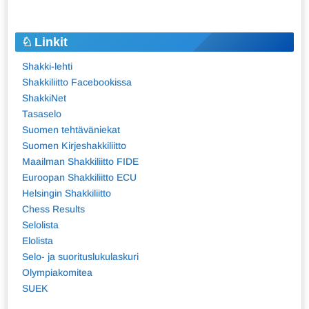
Linkit
Shakki-lehti
Shakkiliitto Facebookissa
ShakkiNet
Tasaselo
Suomen tehtäväniekat
Suomen Kirjeshakkiliitto
Maailman Shakkiliitto FIDE
Euroopan Shakkiliitto ECU
Helsingin Shakkiliitto
Chess Results
Selolista
Elolista
Selo- ja suorituslukulaskuri
Olympiakomitea
SUEK