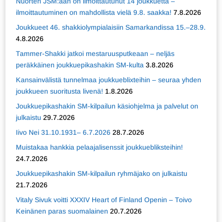
Nuorten JSM:ään on ilmoittautunut 14 joukkuetta –
ilmoittautuminen on mahdollista vielä 9.8. saakka!
7.8.2026
Joukkueet 46. shakkiolympialaisiin Samarkandissa 15.–28.9.
4.8.2026
Tammer-Shakki jatkoi mestaruusputkeaan – neljäs
peräkkäinen joukkuepikashakin SM-kulta
3.8.2026
Kansainvälistä tunnelmaa joukkueblixteihin – seuraa yhden
joukkueen suoritusta livenä!
1.8.2026
Joukkuepikashakin SM-kilpailun käsiohjelma ja palvelut on
julkaistu
29.7.2026
Iivo Nei 31.10.1931– 6.7.2026
28.7.2026
Muistakaa hankkia pelaajalisenssit joukkuebliksteihin!
24.7.2026
Joukkuepikashakin SM-kilpailun ryhmäjako on julkaistu
21.7.2026
Vitaly Sivuk voitti XXXIV Heart of Finland Openin – Toivo
Keinänen paras suomalainen
20.7.2026