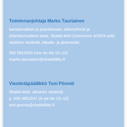
Toiminnanjohtaja Marko Tauriainen
kansainväliset ja järjestöasiat, sidosryhmät ja
yhteiskunnalliset asiat, Shakki-lehti (numeroon 4/2024 asti),
sisäinen viestintä, kilpailu- ja jäsenasiat.
050 5813500 (ma–ke klo 10–12)
marko.tauriainen@shakkiliitto.fi
Viestintäpäällikkö Toni Pönniö
Shakki-lehti, ulkoinen viestintä.
p. 040 4851547 (ti–pe klo 10–12)
toni.ponnio@shakkiliitto.fi