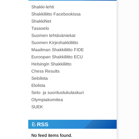
Shakki-lehti
Shakkiliitto Facebookissa
ShakkiNet
Tasaselo
Suomen tehtäväniekat
Suomen Kirjeshakkiliitto
Maailman Shakkiliitto FIDE
Euroopan Shakkiliitto ECU
Helsingin Shakkiliitto
Chess Results
Selolista
Elolista
Selo- ja suorituslukulaskuri
Olympiakomitea
SUEK
RSS
No feed items found.