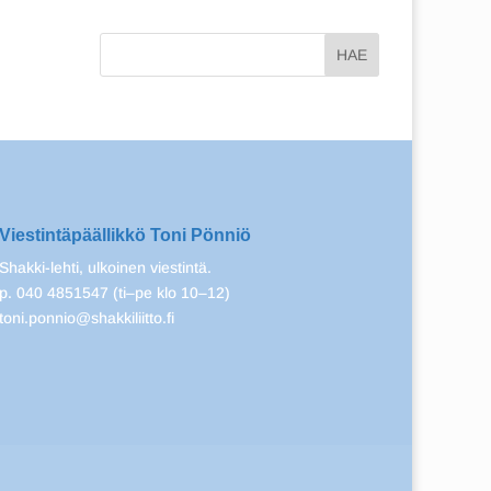
Viestintäpäällikkö Toni Pönniö
Shakki-lehti, ulkoinen viestintä.
p. 040 4851547 (ti–pe klo 10–12)
toni.ponnio@shakkiliitto.fi