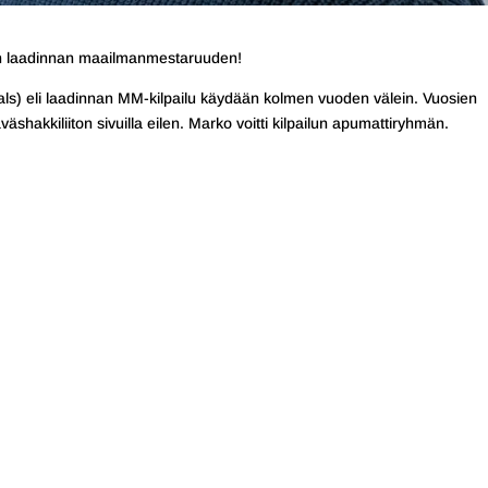
vien laadinnan maailmanmestaruuden!
s) eli laadinnan MM-kilpailu käydään kolmen vuoden välein. Vuosien
äshakkiliiton sivuilla eilen. Marko voitti kilpailun apumattiryhmän.