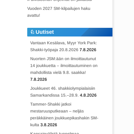
Vuoden 2027 SM-kilpailujen haku
avattu!
Uutiset
Vantaan Kesälava, Myyr York Park:
Shakki-työpaja 20.8.2026
7.8.2026
Nuorten JSM:ään on ilmoittautunut
14 joukkuetta – ilmoittautuminen on
mahdollista vielä 9.8. saakka!
7.8.2026
Joukkueet 46. shakkiolympialaisiin
Samarkandissa 15.–28.9.
4.8.2026
Tammer-Shakki jatkoi
mestaruusputkeaan – neljäs
peräkkäinen joukkuepikashakin SM-
kulta
3.8.2026
Kansainvälistä tunnelmaa