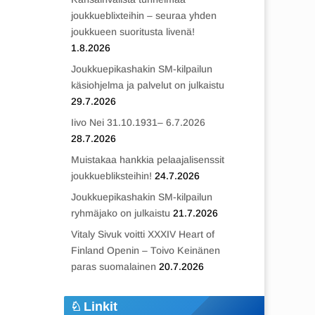
joukkueblixteihin – seuraa yhden
joukkueen suoritusta livenä!
1.8.2026
Joukkuepikashakin SM-kilpailun
käsiohjelma ja palvelut on julkaistu
29.7.2026
Iivo Nei 31.10.1931– 6.7.2026
28.7.2026
Muistakaa hankkia pelaajalisenssit
joukkuebliksteihin!
24.7.2026
Joukkuepikashakin SM-kilpailun
ryhmäjako on julkaistu
21.7.2026
Vitaly Sivuk voitti XXXIV Heart of
Finland Openin – Toivo Keinänen
paras suomalainen
20.7.2026
Linkit