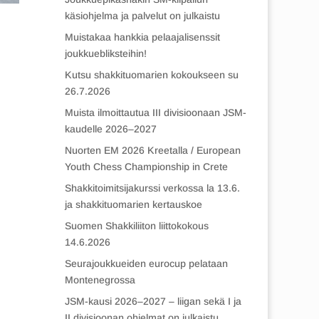
käsiohjelma ja palvelut on julkaistu
Muistakaa hankkia pelaajalisenssit
joukkuebliksteihin!
Kutsu shakkituomarien kokoukseen su
26.7.2026
Muista ilmoittautua III divisioonaan JSM-
kaudelle 2026–2027
Nuorten EM 2026 Kreetalla / European
Youth Chess Championship in Crete
Shakkitoimitsijakurssi verkossa la 13.6.
ja shakkituomarien kertauskoe
Suomen Shakkiliiton liittokokous
14.6.2026
Seurajoukkueiden eurocup pelataan
Montenegrossa
JSM-kausi 2026–2027 – liigan sekä I ja
II divisioonan ohjelmat on julkaistu