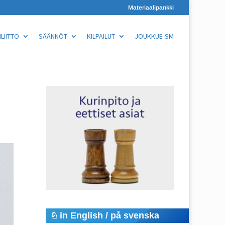
Materiaalipankki
LIITTO
SÄÄNNÖT
KILPAILUT
JOUKKUE-SM
in English / på svenska