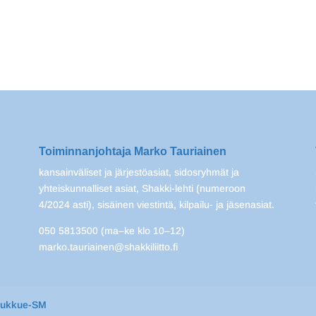
Toiminnanjohtaja Marko Tauriainen
kansainväliset ja järjestöasiat, sidosryhmät ja
yhteiskunnalliset asiat, Shakki-lehti (numeroon
4/2024 asti), sisäinen viestintä, kilpailu- ja jäsenasiat.
050 5813500 (ma–ke klo 10–12)
marko.tauriainen@shakkiliitto.fi
oukkue-SM