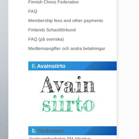
Finnish Chess Federation
FAQ
Membership fees and other payments
Finlands Schackförbund
FAQ (på svenska)
Medlemsavgifter och andra betalningar
Avainsiirto
Tiedotteet
Joukkuepikashakin SM-kilpailun