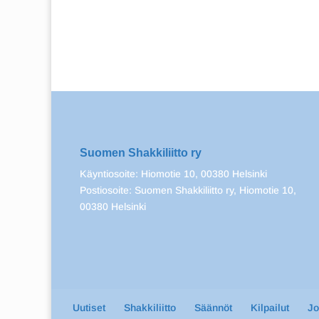
Suomen Shakkiliitto ry
Käyntiosoite: Hiomotie 10, 00380 Helsinki
Postiosoite: Suomen Shakkiliitto ry, Hiomotie 10,
00380 Helsinki
Uutiset
Shakkiliitto
Säännöt
Kilpailut
J