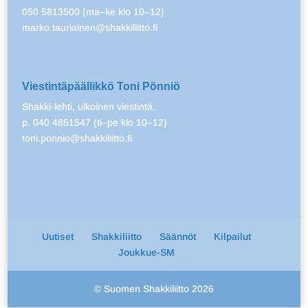
050 5813500 (ma–ke klo 10–12)
marko.tauriainen@shakkiliitto.fi
Viestintäpäällikkö Toni Pönniö
Shakki-lehti, ulkoinen viestintä.
p. 040 4851547 (ti–pe klo 10–12)
toni.ponnio@shakkiliitto.fi
Uutiset
Shakkiliitto
Säännöt
Kilpailut
Joukkue-SM
© Suomen Shakkiliitto 2026