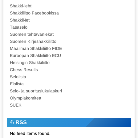
Shakki-lehti
Shakkiliitto Facebookissa
ShakkiNet
Tasaselo
Suomen tehtäväniekat
Suomen Kirjeshakkiliitto
Maailman Shakkiliitto FIDE
Euroopan Shakkiliitto ECU
Helsingin Shakkiliitto
Chess Results
Selolista
Elolista
Selo- ja suorituslukulaskuri
Olympiakomitea
SUEK
RSS
No feed items found.