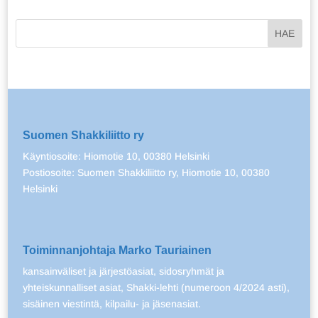
Suomen Shakkiliitto ry
Käyntiosoite: Hiomotie 10, 00380 Helsinki
Postiosoite: Suomen Shakkiliitto ry, Hiomotie 10, 00380
Helsinki
Toiminnanjohtaja Marko Tauriainen
kansainväliset ja järjestöasiat, sidosryhmät ja
yhteiskunnalliset asiat, Shakki-lehti (numeroon 4/2024 asti),
sisäinen viestintä, kilpailu- ja jäsenasiat.