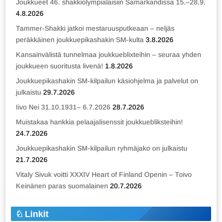
Joukkueet 46. shakkiolympialaisiin Samarkandissa 15.–28.9.
4.8.2026
Tammer-Shakki jatkoi mestaruusputkeaan – neljäs
peräkkäinen joukkuepikashakin SM-kulta
3.8.2026
Kansainvälistä tunnelmaa joukkueblixteihin – seuraa yhden
joukkueen suoritusta livenä!
1.8.2026
Joukkuepikashakin SM-kilpailun käsiohjelma ja palvelut on
julkaistu
29.7.2026
Iivo Nei 31.10.1931– 6.7.2026
28.7.2026
Muistakaa hankkia pelaajalisenssit joukkuebliksteihin!
24.7.2026
Joukkuepikashakin SM-kilpailun ryhmäjako on julkaistu
21.7.2026
Vitaly Sivuk voitti XXXIV Heart of Finland Openin – Toivo
Keinänen paras suomalainen
20.7.2026
Linkit