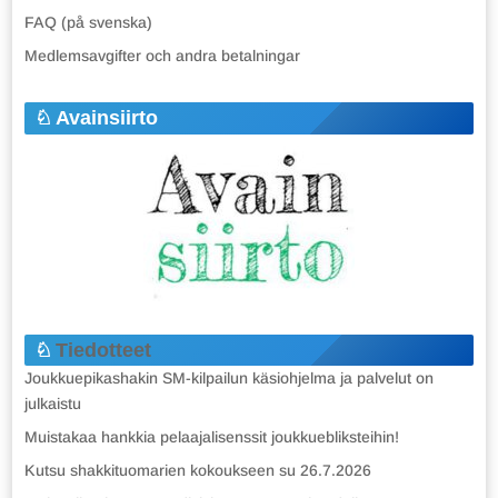
FAQ (på svenska)
Medlemsavgifter och andra betalningar
Avainsiirto
Tiedotteet
Joukkuepikashakin SM-kilpailun käsiohjelma ja palvelut on
julkaistu
Muistakaa hankkia pelaajalisenssit joukkuebliksteihin!
Kutsu shakkituomarien kokoukseen su 26.7.2026