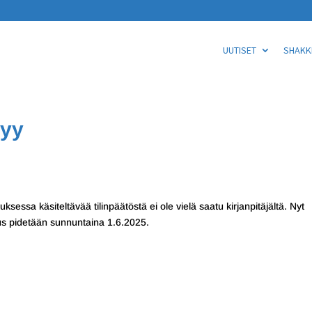
UUTISET
SHAKKI
tyy
ouksessa käsiteltävää tilinpäätöstä ei ole vielä saatu kirjanpitäjältä. Nyt
kous pidetään sunnuntaina 1.6.2025.