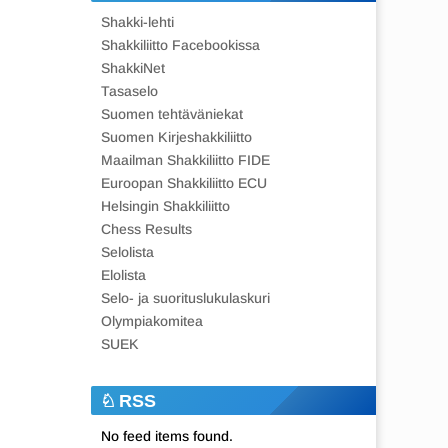
Shakki-lehti
Shakkiliitto Facebookissa
ShakkiNet
Tasaselo
Suomen tehtäväniekat
Suomen Kirjeshakkiliitto
Maailman Shakkiliitto FIDE
Euroopan Shakkiliitto ECU
Helsingin Shakkiliitto
Chess Results
Selolista
Elolista
Selo- ja suorituslukulaskuri
Olympiakomitea
SUEK
RSS
No feed items found.