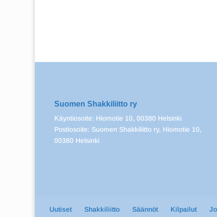
Suomen Shakkiliitto ry
Käyntiosoite: Hiomotie 10, 00380 Helsinki
Postiosoite: Suomen Shakkiliitto ry, Hiomotie 10,
00380 Helsinki
Uutiset
Shakkiliitto
Säännöt
Kilpailut
J