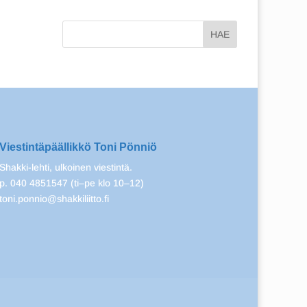
Viestintäpäällikkö Toni Pönniö
Shakki-lehti, ulkoinen viestintä.
p. 040 4851547 (ti–pe klo 10–12)
toni.ponnio@shakkiliitto.fi