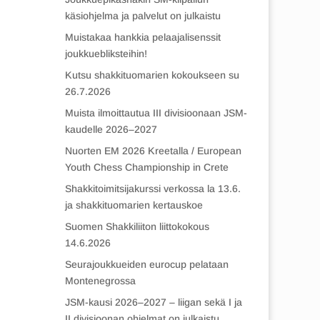
käsiohjelma ja palvelut on julkaistu
Muistakaa hankkia pelaajalisenssit
joukkuebliksteihin!
Kutsu shakkituomarien kokoukseen su
26.7.2026
Muista ilmoittautua III divisioonaan JSM-
kaudelle 2026–2027
Nuorten EM 2026 Kreetalla / European
Youth Chess Championship in Crete
Shakkitoimitsijakurssi verkossa la 13.6.
ja shakkituomarien kertauskoe
Suomen Shakkiliiton liittokokous
14.6.2026
Seurajoukkueiden eurocup pelataan
Montenegrossa
JSM-kausi 2026–2027 – liigan sekä I ja
II divisioonan ohjelmat on julkaistu