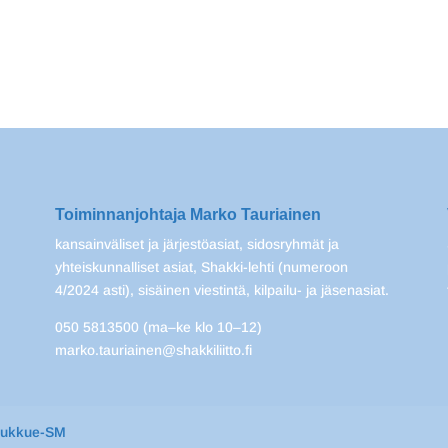
Toiminnanjohtaja Marko Tauriainen
kansainväliset ja järjestöasiat, sidosryhmät ja
yhteiskunnalliset asiat, Shakki-lehti (numeroon
4/2024 asti), sisäinen viestintä, kilpailu- ja jäsenasiat.
050 5813500 (ma–ke klo 10–12)
marko.tauriainen@shakkiliitto.fi
oukkue-SM