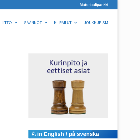
Materiaalipankki
LIITTO
SÄÄNNÖT
KILPAILUT
JOUKKUE-SM
in English / på svenska