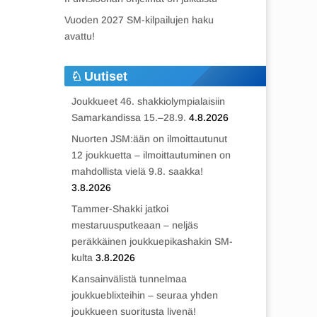
Vuoden 2027 SM-kilpailujen haku
avattu!
Uutiset
Joukkueet 46. shakkiolympialaisiin
Samarkandissa 15.–28.9.
4.8.2026
Nuorten JSM:ään on ilmoittautunut
12 joukkuetta – ilmoittautuminen on
mahdollista vielä 9.8. saakka!
3.8.2026
Tammer-Shakki jatkoi
mestaruusputkeaan – neljäs
peräkkäinen joukkuepikashakin SM-
kulta
3.8.2026
Kansainvälistä tunnelmaa
joukkueblixteihin – seuraa yhden
joukkueen suoritusta livenä!