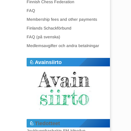
Finnish Chess Federation
FAQ
Membership fees and other payments
Finlands Schackförbund
FAQ (på svenska)
Medlemsavgifter och andra betalningar
Avainsiirto
Tiedotteet
Joukkuepikashakin SM-kilpailun