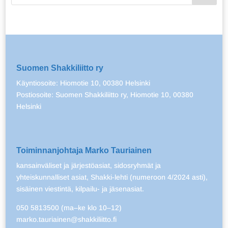
Suomen Shakkiliitto ry
Käyntiosoite: Hiomotie 10, 00380 Helsinki
Postiosoite: Suomen Shakkiliitto ry, Hiomotie 10, 00380
Helsinki
Toiminnanjohtaja Marko Tauriainen
kansainväliset ja järjestöasiat, sidosryhmät ja
yhteiskunnalliset asiat, Shakki-lehti (numeroon 4/2024 asti),
sisäinen viestintä, kilpailu- ja jäsenasiat.
050 5813500 (ma–ke klo 10–12)
marko.tauriainen@shakkiliitto.fi