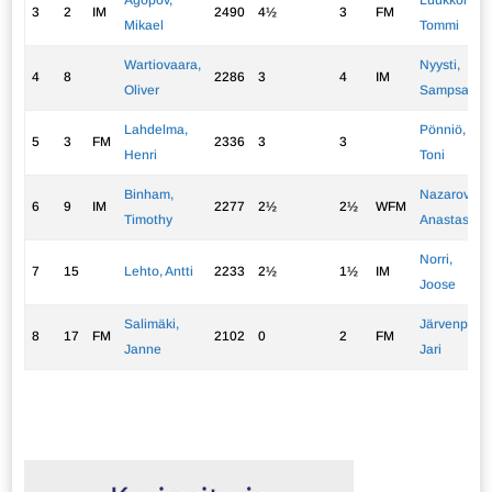
Agopov,
Luukkonen,
3
2
IM
2490
4½
3
FM
Mikael
Tommi
Wartiovaara,
Nyysti,
4
8
2286
3
4
IM
Oliver
Sampsa
Lahdelma,
Pönniö,
5
3
FM
2336
3
3
Henri
Toni
Binham,
Nazarova,
6
9
IM
2277
2½
2½
WFM
Timothy
Anastasia
Norri,
7
15
Lehto, Antti
2233
2½
1½
IM
Joose
Salimäki,
Järvenpää,
8
17
FM
2102
0
2
FM
Janne
Jari