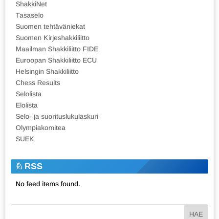
ShakkiNet
Tasaselo
Suomen tehtäväniekat
Suomen Kirjeshakkiliitto
Maailman Shakkiliitto FIDE
Euroopan Shakkiliitto ECU
Helsingin Shakkiliitto
Chess Results
Selolista
Elolista
Selo- ja suorituslukulaskuri
Olympiakomitea
SUEK
RSS
No feed items found.