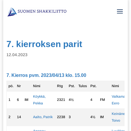
7. kierroksen parit
12.04.2023
7. Kierros pvm. 2023/04/13 klo. 15.00
pö.
Nr
Nimi
Rtg
Pst.
Tulos
Pst.
Nimi
Köykkä,
Valkama,
1
6
IM
2321
4½
4
FM
Pekka
Eero
Keinänen,
2
14
Aalto, Patrik
2238
3
4½
IM
Toivo