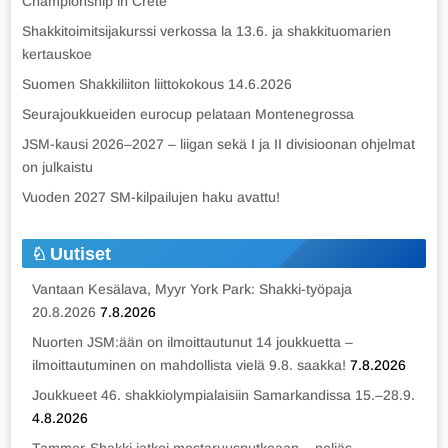
Championship in Crete
Shakkitoimitsijakurssi verkossa la 13.6. ja shakkituomarien
kertauskoe
Suomen Shakkiliiton liittokokous 14.6.2026
Seurajoukkueiden eurocup pelataan Montenegrossa
JSM-kausi 2026–2027 – liigan sekä I ja II divisioonan ohjelmat
on julkaistu
Vuoden 2027 SM-kilpailujen haku avattu!
Uutiset
Vantaan Kesälava, Myyr York Park: Shakki-työpaja
20.8.2026
7.8.2026
Nuorten JSM:ään on ilmoittautunut 14 joukkuetta –
ilmoittautuminen on mahdollista vielä 9.8. saakka!
7.8.2026
Joukkueet 46. shakkiolympialaisiin Samarkandissa 15.–28.9.
4.8.2026