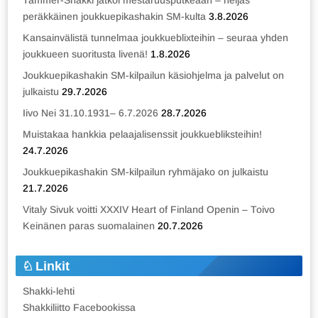
Tammer-Shakki jatkoi mestaruusputkeaan – neljäs
peräkkäinen joukkuepikashakin SM-kulta
3.8.2026
Kansainvälistä tunnelmaa joukkueblixteihin – seuraa yhden
joukkueen suoritusta livenä!
1.8.2026
Joukkuepikashakin SM-kilpailun käsiohjelma ja palvelut on
julkaistu
29.7.2026
Iivo Nei 31.10.1931– 6.7.2026
28.7.2026
Muistakaa hankkia pelaajalisenssit joukkuebliksteihin!
24.7.2026
Joukkuepikashakin SM-kilpailun ryhmäjako on julkaistu
21.7.2026
Vitaly Sivuk voitti XXXIV Heart of Finland Openin – Toivo
Keinänen paras suomalainen
20.7.2026
Linkit
Shakki-lehti
Shakkiliitto Facebookissa