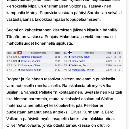
kierroksella kilpailun ensimmäisen voittonsa. Tasaväkinen
kamppailu Mateja Popovicia vastaan päättyi Sarabellan selvästi
vastustajaansa taidokkaampaan loppupelaamiseen.
Suomi on kahdeksannen kierroksen jälkeen kilpailun hännillä.
Tänään on vastassa Pohjois-Makedonia ja vielä erinomaiset
mahdollisuudet kohennella sijoitusta.
Bogner ja Keinänen tasasivat pisteen molemmin puoleisella
varmaotteisella ranskalaisella. Ranskalaista oli myös Vilka
Sipilän ja Yannick Pelletier’n kohtaaminen. Sveitsiläinen käsitteli
sitä hieman paremmin, mutta ratkaisuksi osoittautui Sipilän
materiaalia menettänyt keskipelivirhe, jota Pelletier ei
puolestaan antanut enää anteeksi. Oliver Kurmann ja Eero
Valkama päätyivät myös tasapeliin keskustan blokkiuduttua.
Oliver Wartiovaara, jonka otteita turnauksessa on ollut ilo