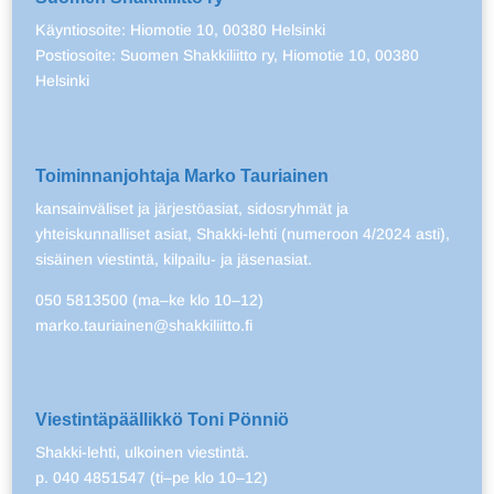
Käyntiosoite: Hiomotie 10, 00380 Helsinki
Postiosoite: Suomen Shakkiliitto ry, Hiomotie 10, 00380
Helsinki
Toiminnanjohtaja Marko Tauriainen
kansainväliset ja järjestöasiat, sidosryhmät ja
yhteiskunnalliset asiat, Shakki-lehti (numeroon 4/2024 asti),
sisäinen viestintä, kilpailu- ja jäsenasiat.
050 5813500 (ma–ke klo 10–12)
marko.tauriainen@shakkiliitto.fi
Viestintäpäällikkö Toni Pönniö
Shakki-lehti, ulkoinen viestintä.
p. 040 4851547 (ti–pe klo 10–12)