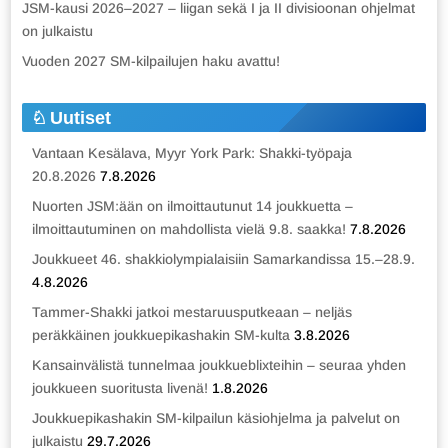
JSM-kausi 2026–2027 – liigan sekä I ja II divisioonan ohjelmat
on julkaistu
Vuoden 2027 SM-kilpailujen haku avattu!
Uutiset
Vantaan Kesälava, Myyr York Park: Shakki-työpaja
20.8.2026
7.8.2026
Nuorten JSM:ään on ilmoittautunut 14 joukkuetta –
ilmoittautuminen on mahdollista vielä 9.8. saakka!
7.8.2026
Joukkueet 46. shakkiolympialaisiin Samarkandissa 15.–28.9.
4.8.2026
Tammer-Shakki jatkoi mestaruusputkeaan – neljäs
peräkkäinen joukkuepikashakin SM-kulta
3.8.2026
Kansainvälistä tunnelmaa joukkueblixteihin – seuraa yhden
joukkueen suoritusta livenä!
1.8.2026
Joukkuepikashakin SM-kilpailun käsiohjelma ja palvelut on
julkaistu
29.7.2026