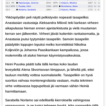
Ykköspöydän peli näytti pelkistyvän nopeasti tasapeliksi.
Anastasian vastustaja Aleksandra Milović teki karkean virheen
aikapulassa hieman ennen ajantarkistusta ja vielä muutaman
kerran sen jälkeenkin. Virheet jäivät kuitenkin rankaisematta, ja
Anastasia joutui tyytymään tasapeliin. Samoin tasapeliin
päädyttiin loppujen lopuksi melko korrektiktisti Nikolina
Koljevićin ja Johanna Paasikankaan kampailussa, jossa
molemmilla oli aluksi hieman käynnistysvaikeuksia.
Heini Puuska päätti tulla tällä kertaa koko laudan
leveydeltä Alena Skvortsovan kimppuun, ja läheltä piti, ettei
tauluun merkitty voittoa suomalaiselle. Tasapelikin on hyvä
suoritus vahvaa montenegrolaista vastaan, mutta tekninen
virhe voittavassa loppupelissä jäi varmaan vähän Heiniä
harmittamaan.
Sarabella Norlamo sai edellisellä kierroksella vahingossa
vapaavuoron, ja se tuntui tehneen hyvää. Hän nappasikin tällä