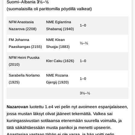
Suomi–Albania
3½–½
(suomalaisilla oli parittomilla pöydillä valkeat)
NFM Anastasia
NME Eglantina
1–0
Nazarova (2208)
Shabanaj (1940)
FM Johanna
NME Klean
½–½
Paasikangas (2155)
Shuqja (1883)
NFM Heini Puuska
Kler Caku (1626)
1–0
(2010)
Sarabella Norlamo
NME Rozana
1–0
(1925)
Gjergij (1920)
3½–½
Nazarovan
luotettu 1.e4 vei pelin nyt avoimeen espanjalaiseen,
jossa mustan läksyt olivat jääneet tekemättä. Valkea sai
kuningassivustan sotilaansa etenemään suurella voimalla, ja
tätä säikähtäessään musta panikoi ja menetti upseerin.
Anastasiaa vastaan tähän ei ole varaa, ja hän voitti pelin