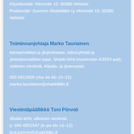
Käyntiosoite: Hiomotie 10, 00380 Helsinki
Postiosoite: Suomen Shakkiliitto ry, Hiomotie 10, 00380
Helsinki
Toiminnanjohtaja Marko Tauriainen
kansainväliset ja järjestöasiat, sidosryhmät ja
yhteiskunnalliset asiat, Shakki-lehti (numeroon 4/2024 asti),
sisäinen viestintä, kilpailu- ja jäsenasiat.
050 5813500 (ma–ke klo 10–12)
marko.tauriainen@shakkiliitto.fi
Viestintäpäällikkö Toni Pönniö
Shakki-lehti, ulkoinen viestintä.
p. 040 4851547 (ti–pe klo 10–12)
toni.ponnio@shakkiliitto.fi