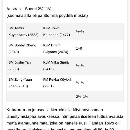
Australia–Suomi
2½–1½
(suomalaisilla oli parittomilla pöydillä mustat)
SM Temur
KvM Toivo
½–½
Kuybokarov (2583)
Keinänen (2477)
SM Bobby Cheng
KvM Dmitri
1–0
(2540)
Sklyarov (2474)
SM Justin Tan
KvM Vilka Sipilä
½–½
(2508)
(2416)
SM Zong-Yuan
FM Pekka Köykkä
½–½
Zhao (2513)
(2361)
2½–1½
Keinänen
on jo usealla kierroksella käyttänyt samaa
lähestymistapaa avauksessa: hän pelaa itselleen tuttua avausta
mutta alamuunnelmaa, joka on hänelle uusi. Tänään Toivo oli
mustilla ranskalaisessa, ja uusi alamuunnelma oli 80- ja 90-