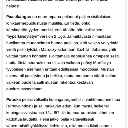
helposti.
Paasikangas
on nuorempana pelannut paljon sisilialaisen
lohikäärmepuolustusta mustilla. En tiedä, onko
kärsimättömyyden merkki, että tänään hän valitsi sen
”hyperkiihdytetyn” version 2…g6. Jännittävästä nimestään
huolimatta muunnelman huono puoli on, että valkea voi yrittää
viedä pelin tylsään Maróczy-sidontaan 3.c4:llä. Johanna yritti
välttää tämän kohtalon sijoittamalla nappulansa omaperäisesti,
mutta tästä seurauksena oli vain valkean pääsy Maróczyn
tyyppiseen asemaan erittäin edullisessa muodossa. Mustan
asema oli passiivinen ja heikko, mutta muutama väärä vaihto
valkean puolelta salli mustan rakentaa kestävän
puolustusasetelman.
Puuska
pelasi valkeilla kuningatargambiitin vaihtomuunnelmaa
(siirtovaihdoin) ja sai mukavan edun, kun musta heikensi
kuningassivustaansa 12…f5?!:llä tummaruutuisten lähettien
kadottua laudalta. Heini jatkoi peliä kärsivällisesti
vähemmistöhyökkäystä kehitellen, eikä musta ikinä saanut