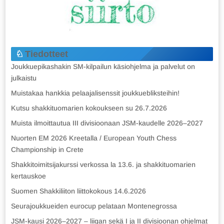
Tiedotteet
Joukkuepikashakin SM-kilpailun käsiohjelma ja palvelut on
julkaistu
Muistakaa hankkia pelaajalisenssit joukkuebliksteihin!
Kutsu shakkituomarien kokoukseen su 26.7.2026
Muista ilmoittautua III divisioonaan JSM-kaudelle 2026–2027
Nuorten EM 2026 Kreetalla / European Youth Chess
Championship in Crete
Shakkitoimitsijakurssi verkossa la 13.6. ja shakkituomarien
kertauskoe
Suomen Shakkiliiton liittokokous 14.6.2026
Seurajoukkueiden eurocup pelataan Montenegrossa
JSM-kausi 2026–2027 – liigan sekä I ja II divisioonan ohjelmat