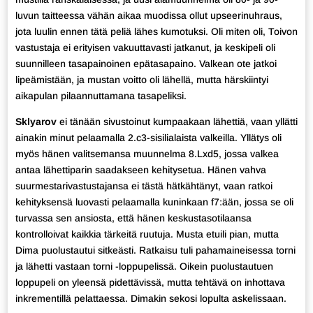
luvun taitteessa vähän aikaa muodissa ollut upseerinuhraus,
jota luulin ennen tätä peliä lähes kumotuksi. Oli miten oli, Toivon
vastustaja ei erityisen vakuuttavasti jatkanut, ja keskipeli oli
suunnilleen tasapainoinen epätasapaino. Valkean ote jatkoi
lipeämistään, ja mustan voitto oli lähellä, mutta härskiintyi
aikapulan pilaannuttamana tasapeliksi.
Sklyarov
ei tänään sivustoinut kumpaakaan lähettiä, vaan yllätti
ainakin minut pelaamalla 2.c3-sisilialaista valkeilla. Yllätys oli
myös hänen valitsemansa muunnelma 8.Lxd5, jossa valkea
antaa lähettiparin saadakseen kehitysetua. Hänen vahva
suurmestarivastustajansa ei tästä hätkähtänyt, vaan ratkoi
kehityksensä luovasti pelaamalla kuninkaan f7:ään, jossa se oli
turvassa sen ansiosta, että hänen keskustasotilaansa
kontrolloivat kaikkia tärkeitä ruutuja. Musta etuili pian, mutta
Dima puolustautui sitkeästi. Ratkaisu tuli pahamaineisessa torni
ja lähetti vastaan torni -loppupelissä. Oikein puolustautuen
loppupeli on yleensä pidettävissä, mutta tehtävä on inhottava
inkrementillä pelattaessa. Dimakin sekosi lopulta askelissaan.