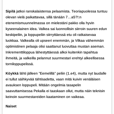
Sipilä
jatkoi ranskalaistensa pelaamista. Teoriapuolessa tuntuu
olevan vielä paikattavaa, sillä tänään 7…a5?!:n
etenemismuunnelmassa on mielestäni pakko olla hyvin
kyseenalainen idea. Valkea sai luonnollisin siirroin suuren edun
keskipeliin, ja loppupeliin siirryttäessä etu oli ratkaisevaa
luokkaa. Valkealla oli upseeri enemmän, ja Vilkaa vähemmän
optimistinen pelaaja olisi saattanut luovuttaa mustan aseman.
Inkrementtiloppua lähestyttäessä alkoi kuitenkin tapahtua
ihmeitä, ja valkeilla pelannut suurmestari erehtyi alkeellisessa
torniloppupelissä.
Köykkä
lähti jälleen ”Eemelillä” peliin (1.e4), mutta nyt laudalle
ei tullut säihkyvää tähtisadetta, vaan mitä kuivin venäläisen
avauksen loppupeli. Mitään ongelmia tasapelin
saavuttamisessa Pekalla ei taaskaan ollut, mutta näin teknisin
keinoin suurmestareiden kaataminen on vaikeaa.
Naiset