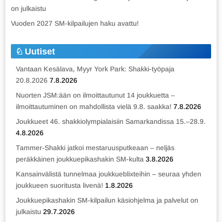
on julkaistu
Vuoden 2027 SM-kilpailujen haku avattu!
Uutiset
Vantaan Kesälava, Myyr York Park: Shakki-työpaja
20.8.2026
7.8.2026
Nuorten JSM:ään on ilmoittautunut 14 joukkuetta –
ilmoittautuminen on mahdollista vielä 9.8. saakka!
7.8.2026
Joukkueet 46. shakkiolympialaisiin Samarkandissa 15.–28.9.
4.8.2026
Tammer-Shakki jatkoi mestaruusputkeaan – neljäs
peräkkäinen joukkuepikashakin SM-kulta
3.8.2026
Kansainvälistä tunnelmaa joukkueblixteihin – seuraa yhden
joukkueen suoritusta livenä!
1.8.2026
Joukkuepikashakin SM-kilpailun käsiohjelma ja palvelut on
julkaistu
29.7.2026