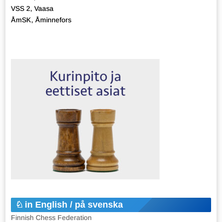
VSS 2, Vaasa
ÅmSK, Åminnefors
in English / på svenska
Finnish Chess Federation