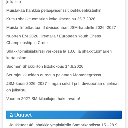
julkaistu
Muistakaa hankkia pelaajalisenssit joukkuebliksteihin!
Kutsu shakkituomarien kokoukseen su 26.7.2026
Muista ilmoittautua III divisioonaan JSM-kaudelle 2026–2027
Nuorten EM 2026 Kreetalla / European Youth Chess
Championship in Crete
Shakkitoimitsijakurssi verkossa la 13.6. ja shakkituomarien
kertauskoe
Suomen Shakkiliiton liittokokous 14.6.2026
Seurajoukkueiden eurocup pelataan Montenegrossa
JSM-kausi 2026–2027 – liigan sekä I ja II divisioonan ohjelmat
on julkaistu
Vuoden 2027 SM-kilpailujen haku avattu!
Uutiset
Joukkueet 46. shakkiolympialaisiin Samarkandissa 15.–28.9.