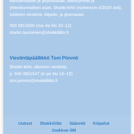
kansainväliset ja järjestöasiat, sidosryhmät ja
yhteiskunnalliset asiat, Shakki-lehti (numeroon 4/2024 asti),
sisäinen viestintä, kilpailu- ja jäsenasiat.
050 5813500 (ma–ke klo 10–12)
marko.tauriainen@shakkiliitto.fi
Viestintäpäällikkö Toni Pönniö
Shakki-lehti, ulkoinen viestintä.
p. 040 4851547 (ti–pe klo 10–12)
toni.ponnio@shakkiliitto.fi
Uutiset
Shakkiliitto
Säännöt
Kilpailut
Joukkue-SM