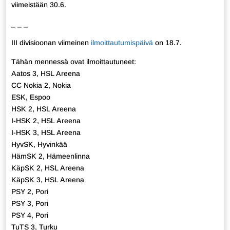
viimeistään 30.6.
_ _ _
III divisioonan viimeinen
ilmoittautumispäivä
on 18.7.
Tähän mennessä ovat ilmoittautuneet:
Aatos 3, HSL Areena
CC Nokia 2, Nokia
ESK, Espoo
HSK 2, HSL Areena
I-HSK 2, HSL Areena
I-HSK 3, HSL Areena
HyvSK, Hyvinkää
HämSK 2, Hämeenlinna
KäpSK 2, HSL Areena
KäpSK 3, HSL Areena
PSY 2, Pori
PSY 3, Pori
PSY 4, Pori
TuTS 3, Turku