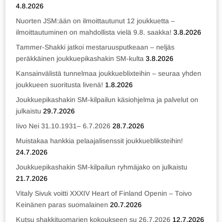
4.8.2026
Nuorten JSM:ään on ilmoittautunut 12 joukkuetta –
ilmoittautuminen on mahdollista vielä 9.8. saakka!
3.8.2026
Tammer-Shakki jatkoi mestaruusputkeaan – neljäs
peräkkäinen joukkuepikashakin SM-kulta
3.8.2026
Kansainvälistä tunnelmaa joukkueblixteihin – seuraa yhden
joukkueen suoritusta livenä!
1.8.2026
Joukkuepikashakin SM-kilpailun käsiohjelma ja palvelut on
julkaistu
29.7.2026
Iivo Nei 31.10.1931– 6.7.2026
28.7.2026
Muistakaa hankkia pelaajalisenssit joukkuebliksteihin!
24.7.2026
Joukkuepikashakin SM-kilpailun ryhmäjako on julkaistu
21.7.2026
Vitaly Sivuk voitti XXXIV Heart of Finland Openin – Toivo
Keinänen paras suomalainen
20.7.2026
Kutsu shakkituomarien kokoukseen su 26.7.2026
12.7.2026