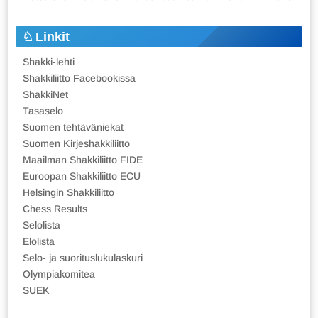
Linkit
Shakki-lehti
Shakkiliitto Facebookissa
ShakkiNet
Tasaselo
Suomen tehtäväniekat
Suomen Kirjeshakkiliitto
Maailman Shakkiliitto FIDE
Euroopan Shakkiliitto ECU
Helsingin Shakkiliitto
Chess Results
Selolista
Elolista
Selo- ja suorituslukulaskuri
Olympiakomitea
SUEK