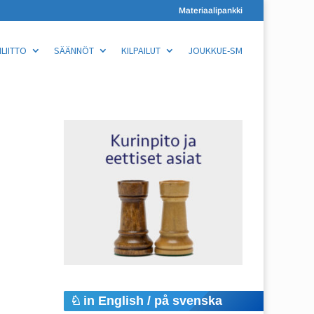
Materiaalipankki
LIITTO
SÄÄNNÖT
KILPAILUT
JOUKKUE-SM
in English / på svenska