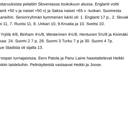
ruuksista pelattiin Sloveniassa toukokuun alussa. Englanti voitti
anit +50 v ja naiset +50 v) ja Saksa naiset +65 v -luokan. Suomesta
raaneihin. Senioriryhmän kymmenen kärki oli: 1. Englanti 17 p., 2. Slova
11, 7. Ruotsi 11, 8. Unkari 10, 9.Kroatia ja 10. Sveitsi 10.
: Yrjölä 4/8, Binham 4½/8, Westerinen 4½/8, Hentunen 5½/8 ja Kivimäki
kkaa: 24. Suomi 2 7 p, 28. Suomi 3 Turku 7 p ja 30. Suomi 4 7p.
 Stadista oli sijalla 13.
roopan turnajaisissa. Eero Patola ja Panu Laine haastattelevat Heikki
iin taisteluihin. Pelinäytteistä vastaavat Heikki ja Joose.