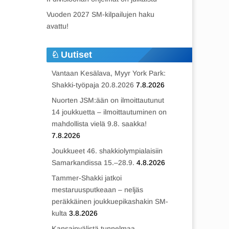
Vuoden 2027 SM-kilpailujen haku
avattu!
Uutiset
Vantaan Kesälava, Myyr York Park:
Shakki-työpaja 20.8.2026
7.8.2026
Nuorten JSM:ään on ilmoittautunut
14 joukkuetta – ilmoittautuminen on
mahdollista vielä 9.8. saakka!
7.8.2026
Joukkueet 46. shakkiolympialaisiin
Samarkandissa 15.–28.9.
4.8.2026
Tammer-Shakki jatkoi
mestaruusputkeaan – neljäs
peräkkäinen joukkuepikashakin SM-
kulta
3.8.2026
Kansainvälistä tunnelmaa