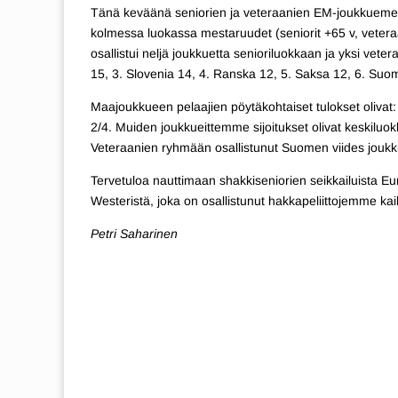
Tänä keväänä seniorien ja veteraanien EM-joukkuemesta
kolmessa luokassa mestaruudet (seniorit +65 v, vetera
osallistui neljä joukkuetta senioriluokkaan ja yksi vete
15, 3. Slovenia 14, 4. Ranska 12, 5. Saksa 12, 6. Suomi 
Maajoukkueen pelaajien pöytäkohtaiset tulokset olivat
2/4. Muiden joukkueittemme sijoitukset olivat keskiluo
Veteraanien ryhmään osallistunut Suomen viides joukkue
Tervetuloa nauttimaan shakkiseniorien seikkailuista Eu
Westeristä, joka on osallistunut hakkapeliittojemme kaikk
Petri Saharinen