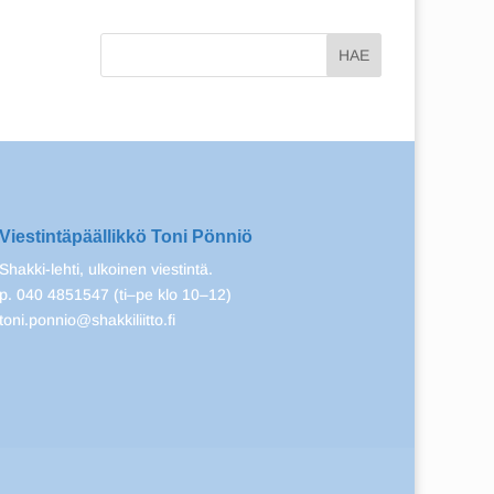
Viestintäpäällikkö Toni Pönniö
Shakki-lehti, ulkoinen viestintä.
p. 040 4851547 (ti–pe klo 10–12)
toni.ponnio@shakkiliitto.fi