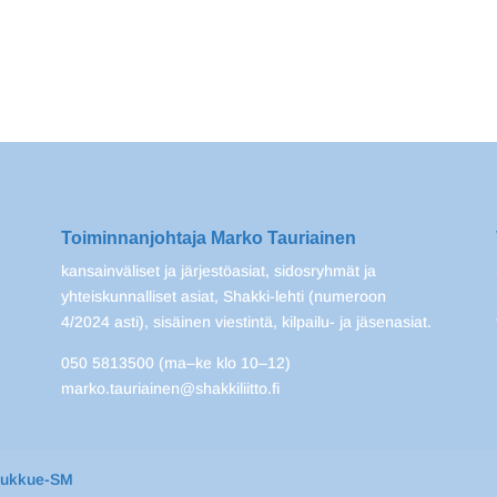
Toiminnanjohtaja Marko Tauriainen
kansainväliset ja järjestöasiat, sidosryhmät ja
yhteiskunnalliset asiat, Shakki-lehti (numeroon
4/2024 asti), sisäinen viestintä, kilpailu- ja jäsenasiat.
050 5813500 (ma–ke klo 10–12)
marko.tauriainen@shakkiliitto.fi
oukkue-SM