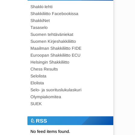
Shakki-lehti
Shakkiliitto Facebookissa
ShakkiNet
Tasaselo
Suomen tehtäväniekat
Suomen Kirjeshakkiliitto
Maailman Shakkiliitto FIDE
Euroopan Shakkiliitto ECU
Helsingin Shakkiliitto
Chess Results
Selolista
Elolista
Selo- ja suorituslukulaskuri
Olympiakomitea
SUEK
RSS
No feed items found.