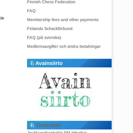
Finnish Chess Federation
FAQ
kia
Membership fees and other payments
Finlands Schackförbund
FAQ (på svenska)
Medlemsavgifter och andra betalningar
Avainsiirto
Tiedotteet
Joukkuepikashakin SM-kilpailun