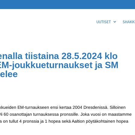
UUTISET
SHAKKI
nalla tiistaina 28.5.2024 klo
 EM-joukkueturnaukset ja SM
elee
oukkueiden EM-turnaukseen ensi kertaa 2004 Dresdenissä. Silloinen
li 60 osanottajan turnauksessa pronssille. Joka vuosi on maastamme
ta on tullut 4 pronssia ja 1 hopea sekä Aaltion pöytäkohtainen hopea