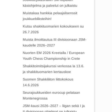
käsiohjelma ja palvelut on julkaistu
Muistakaa hankkia pelaajalisenssit
joukkuebliksteihin!
Kutsu shakkituomarien kokoukseen su
26.7.2026
Muista ilmoittautua III divisioonaan JSM-
kaudelle 2026–2027
Nuorten EM 2026 Kreetalla / European
Youth Chess Championship in Crete
Shakkitoimitsijakurssi verkossa la 13.6.
ja shakkituomarien kertauskoe
Suomen Shakkiliiton liittokokous
14.6.2026
Seurajoukkueiden eurocup pelataan
Montenegrossa
JSM-kausi 2026–2027 – liigan sekä I ja
II divisioonan ohjelmat on julkaistu