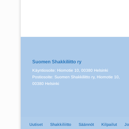
Suomen Shakkiliitto ry
Käyntiosoite: Hiomotie 10, 00380 Helsinki
Postiosoite: Suomen Shakkiliitto ry, Hiomotie 10,
00380 Helsinki
Uutiset
Shakkiliitto
Säännöt
Kilpailut
J