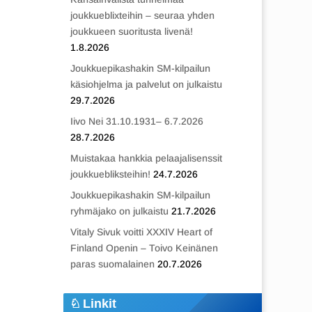
joukkueblixteihin – seuraa yhden
joukkueen suoritusta livenä!
1.8.2026
Joukkuepikashakin SM-kilpailun
käsiohjelma ja palvelut on julkaistu
29.7.2026
Iivo Nei 31.10.1931– 6.7.2026
28.7.2026
Muistakaa hankkia pelaajalisenssit
joukkuebliksteihin!
24.7.2026
Joukkuepikashakin SM-kilpailun
ryhmäjako on julkaistu
21.7.2026
Vitaly Sivuk voitti XXXIV Heart of
Finland Openin – Toivo Keinänen
paras suomalainen
20.7.2026
Linkit