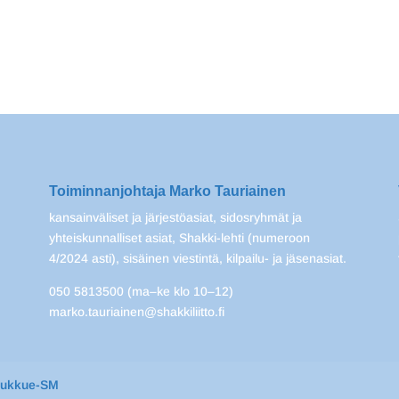
Toiminnanjohtaja Marko Tauriainen
kansainväliset ja järjestöasiat, sidosryhmät ja
yhteiskunnalliset asiat, Shakki-lehti (numeroon
4/2024 asti), sisäinen viestintä, kilpailu- ja jäsenasiat.
050 5813500 (ma–ke klo 10–12)
marko.tauriainen@shakkiliitto.fi
oukkue-SM