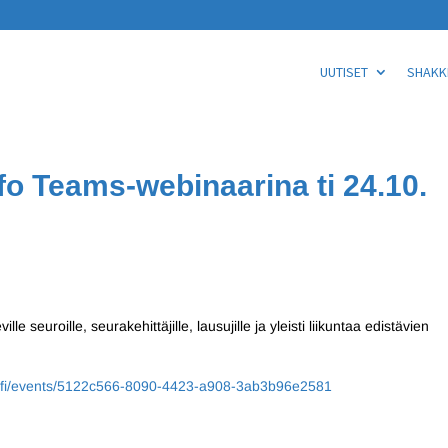
UUTISET
SHAKKI
fo Teams-webinaarina ti 24.10.
e seuroille, seurakehittäjille, lausujille ja yleisti liikuntaa edistävien
t.fi/events/5122c566-8090-4423-a908-3ab3b96e2581