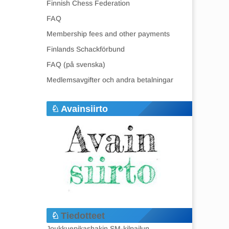
Finnish Chess Federation
FAQ
Membership fees and other payments
Finlands Schackförbund
FAQ (på svenska)
Medlemsavgifter och andra betalningar
Avainsiirto
Tiedotteet
Joukkuepikashakin SM-kilpailun