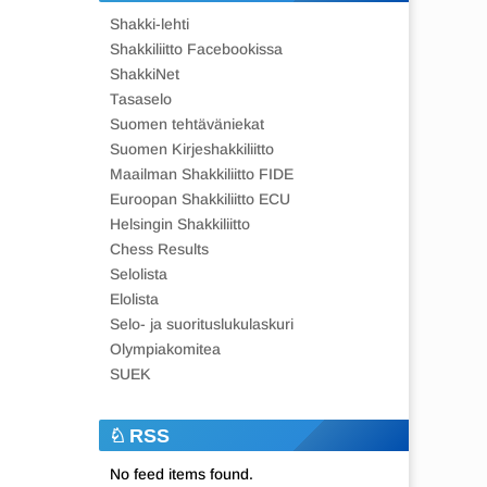
Shakki-lehti
Shakkiliitto Facebookissa
ShakkiNet
Tasaselo
Suomen tehtäväniekat
Suomen Kirjeshakkiliitto
Maailman Shakkiliitto FIDE
Euroopan Shakkiliitto ECU
Helsingin Shakkiliitto
Chess Results
Selolista
Elolista
Selo- ja suorituslukulaskuri
Olympiakomitea
SUEK
RSS
No feed items found.