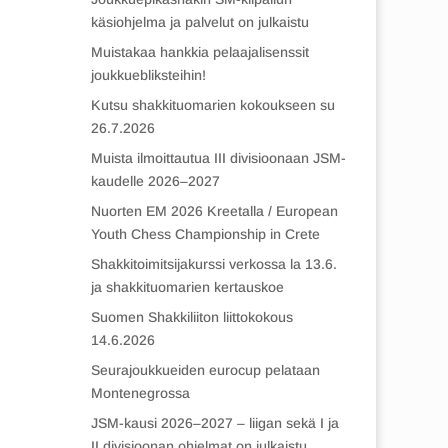
käsiohjelma ja palvelut on julkaistu
Muistakaa hankkia pelaajalisenssit
joukkuebliksteihin!
Kutsu shakkituomarien kokoukseen su
26.7.2026
Muista ilmoittautua III divisioonaan JSM-
kaudelle 2026–2027
Nuorten EM 2026 Kreetalla / European
Youth Chess Championship in Crete
Shakkitoimitsijakurssi verkossa la 13.6.
ja shakkituomarien kertauskoe
Suomen Shakkiliiton liittokokous
14.6.2026
Seurajoukkueiden eurocup pelataan
Montenegrossa
JSM-kausi 2026–2027 – liigan sekä I ja
II divisioonan ohjelmat on julkaistu