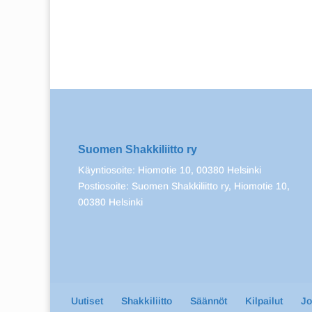
Suomen Shakkiliitto ry
Käyntiosoite: Hiomotie 10, 00380 Helsinki
Postiosoite: Suomen Shakkiliitto ry, Hiomotie 10,
00380 Helsinki
Uutiset
Shakkiliitto
Säännöt
Kilpailut
J