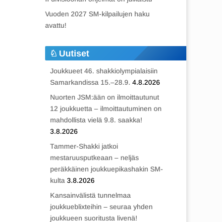
Vuoden 2027 SM-kilpailujen haku
avattu!
Uutiset
Joukkueet 46. shakkiolympialaisiin
Samarkandissa 15.–28.9.
4.8.2026
Nuorten JSM:ään on ilmoittautunut
12 joukkuetta – ilmoittautuminen on
mahdollista vielä 9.8. saakka!
3.8.2026
Tammer-Shakki jatkoi
mestaruusputkeaan – neljäs
peräkkäinen joukkuepikashakin SM-
kulta
3.8.2026
Kansainvälistä tunnelmaa
joukkueblixteihin – seuraa yhden
joukkueen suoritusta livenä!