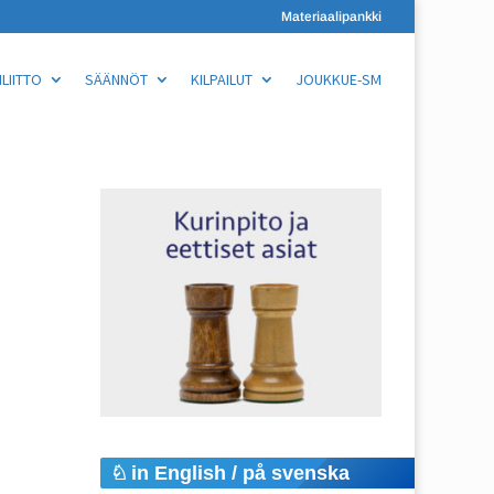
Materiaalipankki
LIITTO
SÄÄNNÖT
KILPAILUT
JOUKKUE-SM
in English / på svenska