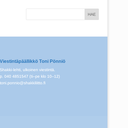
Viestintäpäällikkö Toni Pönniö
Shakki-lehti, ulkoinen viestintä.
p. 040 4851547 (ti–pe klo 10–12)
toni.ponnio@shakkiliitto.fi