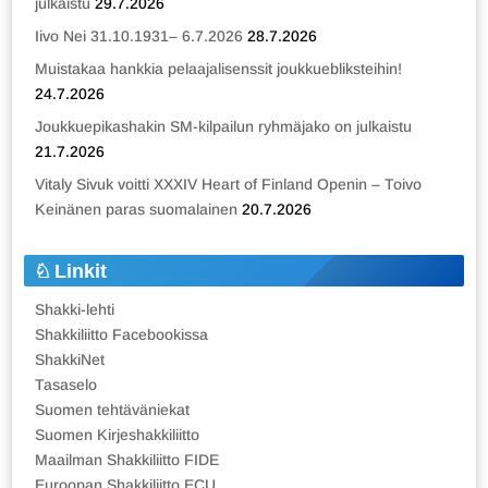
julkaistu
29.7.2026
Iivo Nei 31.10.1931– 6.7.2026
28.7.2026
Muistakaa hankkia pelaajalisenssit joukkuebliksteihin!
24.7.2026
Joukkuepikashakin SM-kilpailun ryhmäjako on julkaistu
21.7.2026
Vitaly Sivuk voitti XXXIV Heart of Finland Openin – Toivo
Keinänen paras suomalainen
20.7.2026
Linkit
Shakki-lehti
Shakkiliitto Facebookissa
ShakkiNet
Tasaselo
Suomen tehtäväniekat
Suomen Kirjeshakkiliitto
Maailman Shakkiliitto FIDE
Euroopan Shakkiliitto ECU