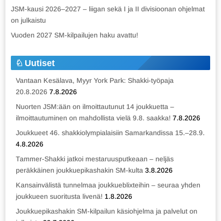
JSM-kausi 2026–2027 – liigan sekä I ja II divisioonan ohjelmat
on julkaistu
Vuoden 2027 SM-kilpailujen haku avattu!
Uutiset
Vantaan Kesälava, Myyr York Park: Shakki-työpaja
20.8.2026
7.8.2026
Nuorten JSM:ään on ilmoittautunut 14 joukkuetta –
ilmoittautuminen on mahdollista vielä 9.8. saakka!
7.8.2026
Joukkueet 46. shakkiolympialaisiin Samarkandissa 15.–28.9.
4.8.2026
Tammer-Shakki jatkoi mestaruusputkeaan – neljäs
peräkkäinen joukkuepikashakin SM-kulta
3.8.2026
Kansainvälistä tunnelmaa joukkueblixteihin – seuraa yhden
joukkueen suoritusta livenä!
1.8.2026
Joukkuepikashakin SM-kilpailun käsiohjelma ja palvelut on