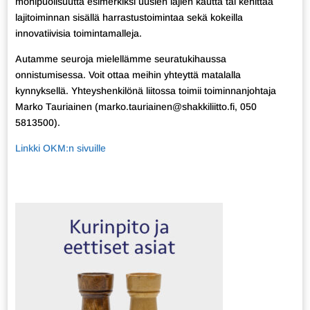
monipuolisuutta esimerkiksi uusien lajien kautta tai kehittää
lajitoiminnan sisällä harrastustoimintaa sekä kokeilla
innovatiivisia toimintamalleja.
Autamme seuroja mielellämme seuratukihaussa
onnistumisessa. Voit ottaa meihin yhteyttä matalalla
kynnyksellä. Yhteyshenkilönä liitossa toimii toiminnanjohtaja
Marko Tauriainen (marko.tauriainen@shakkiliitto.fi, 050
5813500).
Linkki OKM:n sivuille