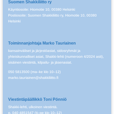
Suomen Shakkiliitto ry
Käyntiosoite: Hiomotie 10, 00380 Helsinki
Postiosoite: Suomen Shakkiliitto ry, Hiomotie 10, 00380
Helsinki
Toiminnanjohtaja Marko Tauriainen
kansainväliset ja järjestöasiat, sidosryhmät ja
yhteiskunnalliset asiat, Shakki-lehti (numeroon 4/2024 asti),
sisäinen viestintä, kilpailu- ja jäsenasiat.
050 5813500 (ma–ke klo 10–12)
marko.tauriainen@shakkiliitto.fi
Viestintäpäällikkö Toni Pönniö
Shakki-lehti, ulkoinen viestintä.
p. 040 4851547 (ti–pe klo 10–12)