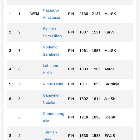
Nazarova
1
1
WFM
FIN
2138
2137
MatSK
9,
Anastasia
Sippola
2
9
FIN
1837
1531
KurVi
7,
Sara-Olivia
Norlamo
3
7
FIN
1961
1957
MatSK
5,
Sarabella
Lehtinen
4
8
FIN
1833
1909
Aatos
5,
Heljä
5
5
Rinne Heini
FIN
1911
1853
SK Ninja
4,
Ivanaynen
6
3
FIN
1602
1611
JoeSK
4,
Natalia
Dannenberg
6
FIN
1918
1896
JoeSK
4,
Alia
Turunen
8
2
FIN
1538
1585
EtVaS
2,
Tiina