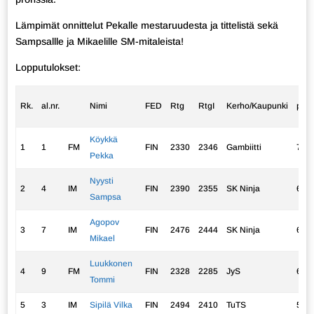
Lämpimät onnittelut Pekalle mestaruudesta ja tittelistä sekä
Sampsallle ja Mikaelille SM-mitaleista!
Lopputulokset:
Rk.
al.nr.
Nimi
FED
Rtg
RtgI
Kerho/Kaupunki
p.
Köykkä
1
1
FM
FIN
2330
2346
Gambiitti
7,0
Pekka
Nyysti
2
4
IM
FIN
2390
2355
SK Ninja
6,5
Sampsa
Agopov
3
7
IM
FIN
2476
2444
SK Ninja
6,0
Mikael
Luukkonen
4
9
FM
FIN
2328
2285
JyS
6,0
Tommi
5
3
IM
Sipilä Vilka
FIN
2494
2410
TuTS
5,5