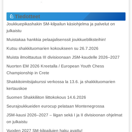
Tiedotteet
Joukkuepikashakin SM-kilpailun käsiohjelma ja palvelut on
julkaistu
Muistakaa hankkia pelaajalisenssit joukkuebliksteihin!
Kutsu shakkituomarien kokoukseen su 26.7.2026
Muista ilmoittautua III divisioonaan JSM-kaudelle 2026–2027
Nuorten EM 2026 Kreetalla / European Youth Chess
Championship in Crete
Shakkitoimitsijakurssi verkossa la 13.6. ja shakkituomarien
kertauskoe
Suomen Shakkiliiton liittokokous 14.6.2026
Seurajoukkueiden eurocup pelataan Montenegrossa
JSM-kausi 2026–2027 – liigan sekä I ja II divisioonan ohjelmat
on julkaistu
Vuoden 2027 SM-kilpailujen haku avattu!