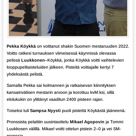
Pekka Köykkä
on voittanut shakin Suomen mestaruuden 2022.
Voitto ratkesi turnauksen viimeisessä käynnissä olevassa
pelissä
Luukkonen
–Köykkä, jonka Köykkä voitti vaihtelevien
looppupelitaisteluiden jälkeen. Pisteitä voittajalle kertyi 7
yhdeksästä pelistä.
Samalla Pekka sai kolmannen ja ratkaisevan kiinnityksen
kansainvälisen mestarin arvoon ja korottuu kvM:ksi, sillä
elolukukin on ylittänyt vaaditun 2400 pisteen rajan.
Toiseksi tuli
Sampsa Nyysti
puoli pistettä Köykästä jääneenä.
Pronssista pelattiin uusintaottelu
Mikael Agopovin
ja Tommi
Luukkosen välillä. Mikael voitti ottelun pistein 2–0 ja vei SM-
pronssia.