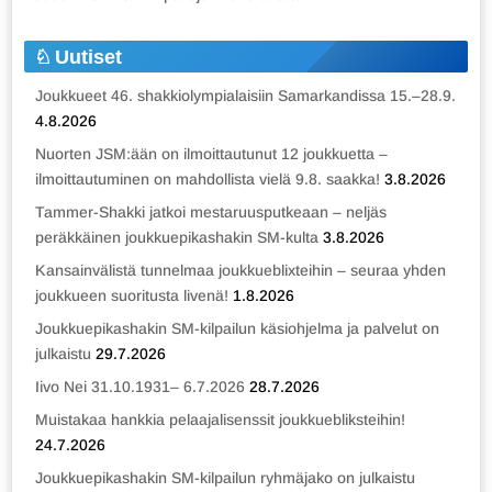
Uutiset
Joukkueet 46. shakkiolympialaisiin Samarkandissa 15.–28.9.
4.8.2026
Nuorten JSM:ään on ilmoittautunut 12 joukkuetta –
ilmoittautuminen on mahdollista vielä 9.8. saakka!
3.8.2026
Tammer-Shakki jatkoi mestaruusputkeaan – neljäs
peräkkäinen joukkuepikashakin SM-kulta
3.8.2026
Kansainvälistä tunnelmaa joukkueblixteihin – seuraa yhden
joukkueen suoritusta livenä!
1.8.2026
Joukkuepikashakin SM-kilpailun käsiohjelma ja palvelut on
julkaistu
29.7.2026
Iivo Nei 31.10.1931– 6.7.2026
28.7.2026
Muistakaa hankkia pelaajalisenssit joukkuebliksteihin!
24.7.2026
Joukkuepikashakin SM-kilpailun ryhmäjako on julkaistu