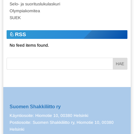
Selo- ja suorituslukulaskuri
Olympiakomitea
SUEK
RSS
No feed items found.
Suomen Shakkiliitto ry
Käyntiosoite: Hiomotie 10, 00380 Helsinki
Postiosoite: Suomen Shakkiliitto ry, Hiomotie 10, 00380
Helsinki