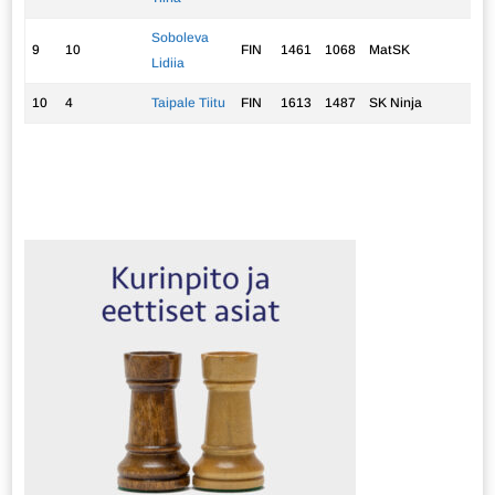
Soboleva
9
10
FIN
1461
1068
MatSK
2,
Lidiia
10
4
Taipale Tiitu
FIN
1613
1487
SK Ninja
1,