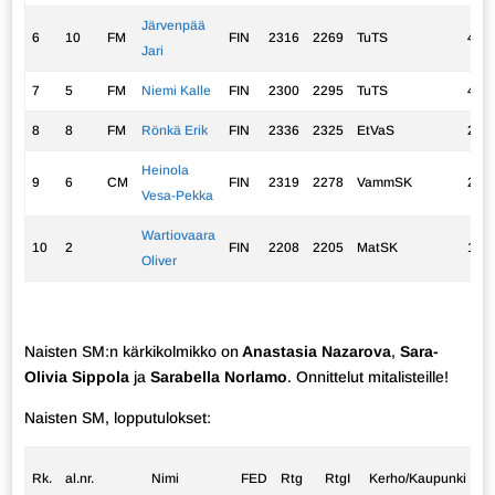
Järvenpää
6
10
FM
FIN
2316
2269
TuTS
4,0
Jari
7
5
FM
Niemi Kalle
FIN
2300
2295
TuTS
4,0
8
8
FM
Rönkä Erik
FIN
2336
2325
EtVaS
2,5
Heinola
9
6
CM
FIN
2319
2278
VammSK
2,0
Vesa-Pekka
Wartiovaara
10
2
FIN
2208
2205
MatSK
1,5
Oliver
Naisten SM:n kärkikolmikko on
Anastasia Nazarova
,
Sara-
Olivia Sippola
ja
Sarabella Norlamo
. Onnittelut mitalisteille!
Naisten SM, lopputulokset:
Rk.
al.nr.
Nimi
FED
Rtg
RtgI
Kerho/Kaupunki
p.