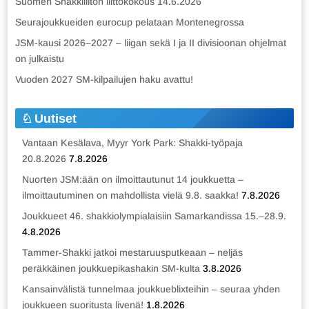
Suomen Shakkiliiton liittokokous 14.6.2026
Seurajoukkueiden eurocup pelataan Montenegrossa
JSM-kausi 2026–2027 – liigan sekä I ja II divisioonan ohjelmat
on julkaistu
Vuoden 2027 SM-kilpailujen haku avattu!
Uutiset
Vantaan Kesälava, Myyr York Park: Shakki-työpaja
20.8.2026
7.8.2026
Nuorten JSM:ään on ilmoittautunut 14 joukkuetta –
ilmoittautuminen on mahdollista vielä 9.8. saakka!
7.8.2026
Joukkueet 46. shakkiolympialaisiin Samarkandissa 15.–28.9.
4.8.2026
Tammer-Shakki jatkoi mestaruusputkeaan – neljäs
peräkkäinen joukkuepikashakin SM-kulta
3.8.2026
Kansainvälistä tunnelmaa joukkueblixteihin – seuraa yhden
joukkueen suoritusta livenä!
1.8.2026