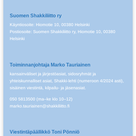
Suomen Shakkiliitto ry
Käyntiosoite: Hiomotie 10, 00380 Helsinki
Postiosoite: Suomen Shakkiliitto ry, Hiomotie 10, 00380
Helsinki
Toiminnanjohtaja Marko Tauriainen
kansainväliset ja järjestöasiat, sidosryhmät ja
yhteiskunnalliset asiat, Shakki-lehti (numeroon 4/2024 asti),
sisäinen viestintä, kilpailu- ja jäsenasiat.
050 5813500 (ma–ke klo 10–12)
marko.tauriainen@shakkiliitto.fi
Viestintäpäällikkö Toni Pönniö