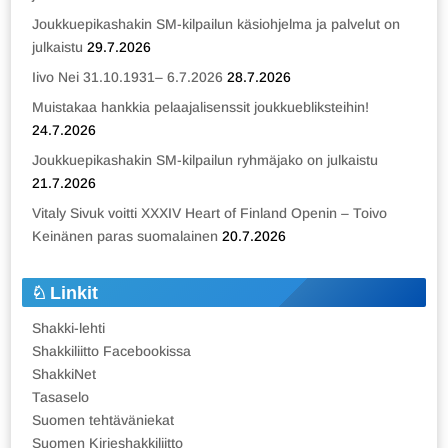
Joukkuepikashakin SM-kilpailun käsiohjelma ja palvelut on
julkaistu
29.7.2026
Iivo Nei 31.10.1931– 6.7.2026
28.7.2026
Muistakaa hankkia pelaajalisenssit joukkuebliksteihin!
24.7.2026
Joukkuepikashakin SM-kilpailun ryhmäjako on julkaistu
21.7.2026
Vitaly Sivuk voitti XXXIV Heart of Finland Openin – Toivo
Keinänen paras suomalainen
20.7.2026
Linkit
Shakki-lehti
Shakkiliitto Facebookissa
ShakkiNet
Tasaselo
Suomen tehtäväniekat
Suomen Kirjeshakkiliitto