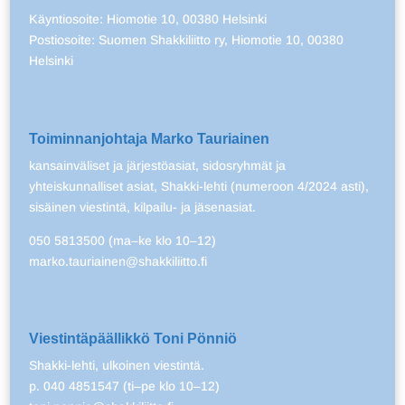
Käyntiosoite: Hiomotie 10, 00380 Helsinki
Postiosoite: Suomen Shakkiliitto ry, Hiomotie 10, 00380
Helsinki
Toiminnanjohtaja Marko Tauriainen
kansainväliset ja järjestöasiat, sidosryhmät ja
yhteiskunnalliset asiat, Shakki-lehti (numeroon 4/2024 asti),
sisäinen viestintä, kilpailu- ja jäsenasiat.
050 5813500 (ma–ke klo 10–12)
marko.tauriainen@shakkiliitto.fi
Viestintäpäällikkö Toni Pönniö
Shakki-lehti, ulkoinen viestintä.
p. 040 4851547 (ti–pe klo 10–12)