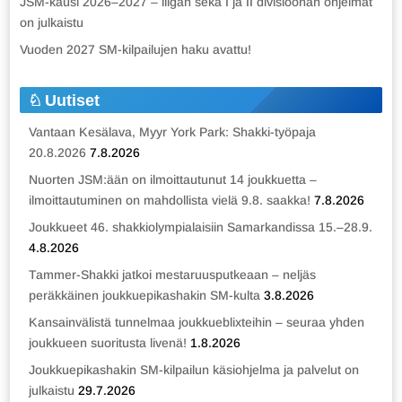
JSM-kausi 2026–2027 – liigan sekä I ja II divisioonan ohjelmat
on julkaistu
Vuoden 2027 SM-kilpailujen haku avattu!
Uutiset
Vantaan Kesälava, Myyr York Park: Shakki-työpaja
20.8.2026
7.8.2026
Nuorten JSM:ään on ilmoittautunut 14 joukkuetta –
ilmoittautuminen on mahdollista vielä 9.8. saakka!
7.8.2026
Joukkueet 46. shakkiolympialaisiin Samarkandissa 15.–28.9.
4.8.2026
Tammer-Shakki jatkoi mestaruusputkeaan – neljäs
peräkkäinen joukkuepikashakin SM-kulta
3.8.2026
Kansainvälistä tunnelmaa joukkueblixteihin – seuraa yhden
joukkueen suoritusta livenä!
1.8.2026
Joukkuepikashakin SM-kilpailun käsiohjelma ja palvelut on
julkaistu
29.7.2026