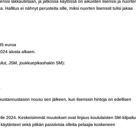
lisenssi lakkautetaan, ja jatkossa käytössä on aikuisten lisenssi ja nuorte
. Hallitus ei nähnyt perusteita sille, miksi nuorten lisenssit tulisi jakaa
 35 euroa
2024 alusta alkaen.
lpailut, JSM, joukkuepikashakin SM):
a
ustannustason nousu sen jälkeen, kun lisenssin hintoja on edellisen
delle 2024. Keskeisimmät muutokset ovat linjaus koululaisten SM-kilpailu
käytänteet sekä pitkän passiivisia olleita pelaajia koskeneen