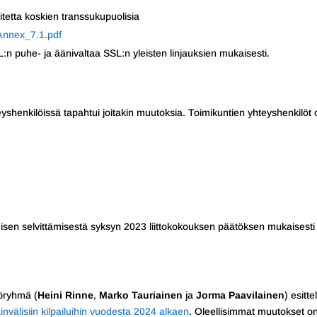
itetta koskien transsukupuolisia
Annex_7.1.pdf
n puhe- ja äänivaltaa SSL:n yleisten linjauksien mukaisesti.
yshenkilöissä tapahtui joitakin muutoksia. Toimikuntien yhteyshenkilöt 
amisen selvittämisestä syksyn 2023 liittokokouksen päätöksen mukaisesti
yöryhmä (
Heini Rinne
,
Marko Tauriainen
ja
Jorma Paavilainen
) esittel
invälisiin kilpailuihin vuodesta 2024 alkaen
. Oleellisimmat muutokset o