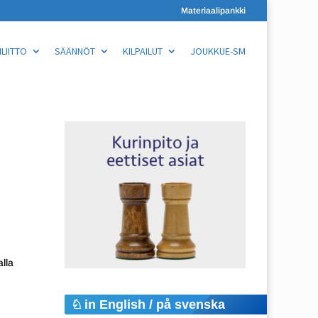
Materiaalipankki
LIITTO
SÄÄNNÖT
KILPAILUT
JOUKKUE-SM
lla
in English / på svenska