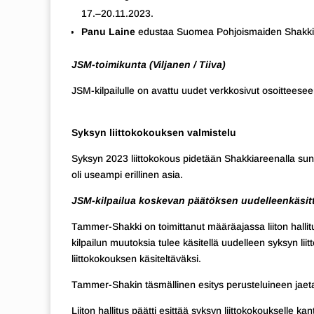
17.–20.11.2023.
Panu Laine
edustaa Suomea Pohjoismaiden Shakkil
JSM-toimikunta (Viljanen / Tiiva)
JSM-kilpailulle on avattu uudet verkkosivut osoitteese
Syksyn liittokokouksen valmistelu
Syksyn 2023 liittokokous pidetään Shakkiareenalla sun
oli useampi erillinen asia.
JSM-kilpailua koskevan päätöksen uudelleenkäsit
Tammer-Shakki on toimittanut määräajassa liiton hallitu
kilpailun muutoksia tulee käsitellä uudelleen syksyn lii
liittokokouksen käsiteltäväksi.
Tammer-Shakin täsmällinen esitys perusteluineen jaeta
Liiton hallitus päätti esittää syksyn liittokokoukselle kan