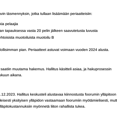
avin täsmennyksin, jotka tullaan lisäämään periaatteisiin:
ia pelaajia
an tapauksessa vasta 20 pelin jälkeen saavutetusta luvusta
htoisista muotoiluista muotoilu B
hdollisimman pian. Periaatteet astuvat voimaan vuoden 2024 alusta.
saatiin muutama hakemus. Hallitus käsitteli asiaa, ja hakuprosessin
lukuun aikana.
12.2023. Hallitus keskusteli alustavaa kiinnostusta foorumin ylläpitoon
leisesti yksityisen ylläpidon vastaamaan foorumiin myötämielisesti, mut
ylläpitokustannuksiin myönnetä liiton rahallista tukea.