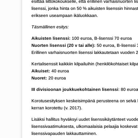
esittää liittokokoukselle, että erillinen varhaisnuorten 
lisenssi, jonka hinta on 50 % aikuisten lisenssin hinnasta
erikseen useampaan ikäluokkaan.
Täsmällinen esitys:
Aikuisten lisenssi:
100 euroa, B-lisenssi 70 euroa
Nuorten lisenssi (20 v tai alle):
50 euroa, B-lisenssi
Erillinen varhaisnuorten lisenssi lakkautetaan vuoden 
Kertalisenssit kaikkiin kilpailuihin (henkilökohtaiset ki
Aikuiset:
40 euroa
Nuoret:
20 euroa
III divisioonan joukkuekohtainen lisenssi
: 80 euro
Korotusesityksen keskeisimpänä perusteena on selvä k
kerran korotettu (v. 2017).
Lisäksi hallitus hyväksyi uudet lisenssikäytänteet vuo
lisenssivaatimuksesta, ulkomaalaisia pelaajia koskevat 
lisenssivapauden lakkauttaminen.