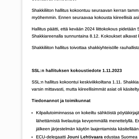
Shakkiliiton hallitus kokoontuu seuraavan kerran tam
myöhemmin. Ennen seuraavaa kokousta kiireellisiä asioi
Hallitus päätti, että kevään 2024 liittokokous pidetään
Shakkiareenalla sunnuntaina 8.12. Kokoukset alkavat k
Shakkiliiton hallitus toivottaa shakkiyhteisölle rauhallis
SSL:n hallituksen kokoustiedote 1.11.2023
SSL:n hallitus kokoontui keskiviikkoiltana 1.11. Shakkia
varsin mittavasti, mutta kiireellisimmät asiat oli käsit
Tiedonannot ja toimikunnat
Kilpailutoiminnassa on kokeiltu sähköistä pöytäkirjaj
lähettämistä livelautoja kevyemmällä menettelyllä. E
jälkeen järjestelmän käytön laajentamista käsitellä
ECU-delegaatti
Jouni Lehtivaara
edustaa Suomea Eu