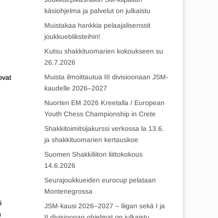
käsiohjelma ja palvelut on julkaistu
Muistakaa hankkia pelaajalisenssit
joukkuebliksteihin!
Kutsu shakkituomarien kokoukseen su
26.7.2026
Muista ilmoittautua III divisioonaan JSM-
ovat
kaudelle 2026–2027
Nuorten EM 2026 Kreetalla / European
Youth Chess Championship in Crete
Shakkitoimitsijakurssi verkossa la 13.6.
ja shakkituomarien kertauskoe
Suomen Shakkiliiton liittokokous
14.6.2026
Seurajoukkueiden eurocup pelataan
Montenegrossa
i
JSM-kausi 2026–2027 – liigan sekä I ja
n
II divisioonan ohjelmat on julkaistu