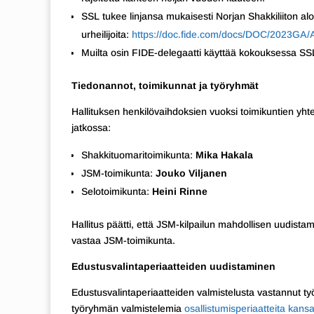
SSL tukee linjansa mukaisesti Norjan Shakkiliiton alo
urheilijoita:
https://doc.fide.com/docs/DOC/2023GA/
Muilta osin FIDE-delegaatti käyttää kokouksessa SSL:
Tiedonannot, toimikunnat ja työryhmät
Hallituksen henkilövaihdoksien vuoksi toimikuntien yhte
jatkossa:
Shakkituomaritoimikunta:
Mika Hakala
JSM-toimikunta:
Jouko Viljanen
Selotoimikunta:
Heini Rinne
Hallitus päätti, että JSM-kilpailun mahdollisen uudist
vastaa JSM-toimikunta.
Edustusvalintaperiaatteiden uudistaminen
Edustusvalintaperiaatteiden valmistelusta vastannut t
työryhmän valmistelemia
osallistumisperiaatteita kansa