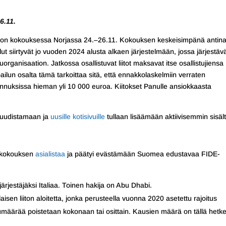
6.11.
liiton kokouksessa Norjassa 24.–26.11. Kokouksen keskeisimpänä antin
lut siirtyvät jo vuoden 2024 alusta alkaen järjestelmään, jossa järjestäv
luorganisaation. Jatkossa osallistuvat liitot maksavat itse osallistujiensa
ailun osalta tämä tarkoittaa sitä, että ennakkolaskelmiin verraten
tannuksissa hieman yli 10 000 euroa. Kiitokset Panulle ansiokkaasta
n uudistamaan ja
uusille kotisivuille
tullaan lisäämään aktiivisemmin sisäl
li kokouksen
asialistaa
ja päätyi evästämään Suomea edustavaa FIDE-
ärjestäjäksi Italiaa. Toinen hakija on Abu Dhabi.
isen liiton aloitetta, jonka perusteella vuonna 2020 asetettu rajoitus
määrää poistetaan kokonaan tai osittain. Kausien määrä on tällä hetke