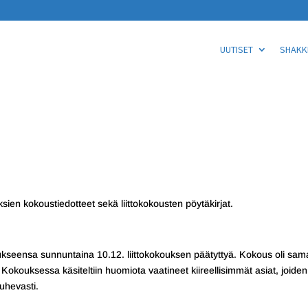
UUTISET
SHAKKI
sien kokoustiedotteet sekä liittokokousten pöytäkirjat.
ukseensa sunnuntaina 10.12. liittokokouksen päätyttyä. Kokous oli sama
Kokouksessa käsiteltiin huomiota vaatineet kiireellisimmät asiat, joiden
ouhevasti.