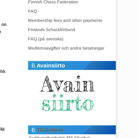
Finnish Chess Federation
FAQ
Membership fees and other payments
a on
Finlands Schackförbund
ä
FAQ (på svenska)
Medlemsavgifter och andra betalningar
Avainsiirto
töä.
llä
Tiedotteet
Joukkuepikashakin SM-kilpailun