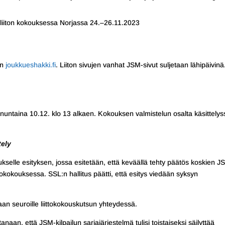
iiton kokouksessa Norjassa 24.–26.11.2023
en
joukkueshakki.fi
. Liiton sivujen vanhat JSM-sivut suljetaan lähipäivinä
nuntaina 10.12. klo 13 alkaen. Kokouksen valmistelun osalta käsittelys
tely
kselle esityksen, jossa esitetään, että keväällä tehty päätös koskien J
ttokokouksessa. SSL:n hallitus päätti, että esitys viedään syksyn
an seuroille liittokokouskutsun yhteydessä.
tanaan, että JSM-kilpailun sarjajärjestelmä tulisi toistaiseksi säilyttää