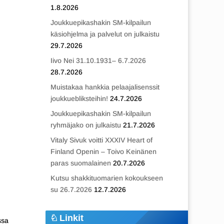
1.8.2026
Joukkuepikashakin SM-kilpailun
käsiohjelma ja palvelut on julkaistu
29.7.2026
Iivo Nei 31.10.1931– 6.7.2026
28.7.2026
Muistakaa hankkia pelaajalisenssit
joukkuebliksteihin!
24.7.2026
Joukkuepikashakin SM-kilpailun
ryhmäjako on julkaistu
21.7.2026
Vitaly Sivuk voitti XXXIV Heart of
Finland Openin – Toivo Keinänen
paras suomalainen
20.7.2026
Kutsu shakkituomarien kokoukseen
su 26.7.2026
12.7.2026
Linkit
ssa