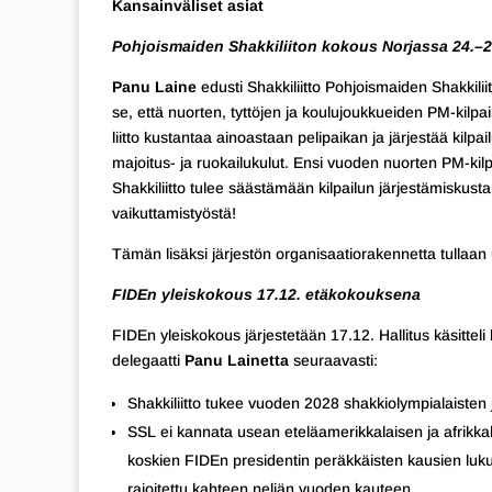
Kansainväliset asiat
Pohjoismaiden Shakkiliiton kokous Norjassa 24.–2
Panu Laine
edusti Shakkiliitto Pohjoismaiden Shakki
se, että nuorten, tyttöjen ja koulujoukkueiden PM-kilpai
liitto kustantaa ainoastaan pelipaikan ja järjestää kilpai
majoitus- ja ruokailukulut. Ensi vuoden nuorten PM-kilp
Shakkiliitto tulee säästämään kilpailun järjestämiskus
vaikuttamistyöstä!
Tämän lisäksi järjestön organisaatiorakennetta tullaa
FIDEn yleiskokous 17.12. etäkokouksena
FIDEn yleiskokous järjestetään 17.12. Hallitus käsitte
delegaatti
Panu Lainetta
seuraavasti:
Shakkiliitto tukee vuoden 2028 shakkiolympialaisten j
SSL ei kannata usean eteläamerikkalaisen ja afrikkala
koskien FIDEn presidentin peräkkäisten kausien luku
rajoitettu kahteen neljän vuoden kauteen.