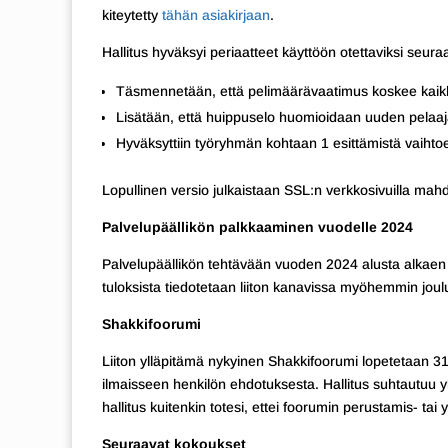
kiteytetty
tähän asiakirjaan
.
Hallitus hyväksyi periaatteet käyttöön otettaviksi seura
Täsmennetään, että pelimäärävaatimus koskee kaikk
Lisätään, että huippuselo huomioidaan uuden pelaaj
Hyväksyttiin työryhmän kohtaan 1 esittämistä vaihtoe
Lopullinen versio julkaistaan SSL:n verkkosivuilla ma
Palvelupäällikön palkkaaminen vuodelle 2024
Palvelupäällikön tehtävään vuoden 2024 alusta alkaen 
tuloksista tiedotetaan liiton kanavissa myöhemmin jou
Shakkifoorumi
Liiton ylläpitämä nykyinen Shakkifoorumi lopetetaan 31.
ilmaisseen henkilön ehdotuksesta. Hallitus suhtautuu y
hallitus kuitenkin totesi, ettei foorumin perustamis- tai 
Seuraavat kokoukset