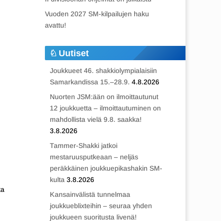
Vuoden 2027 SM-kilpailujen haku
avattu!
Uutiset
Joukkueet 46. shakkiolympialaisiin
Samarkandissa 15.–28.9.
4.8.2026
Nuorten JSM:ään on ilmoittautunut
12 joukkuetta – ilmoittautuminen on
mahdollista vielä 9.8. saakka!
3.8.2026
Tammer-Shakki jatkoi
mestaruusputkeaan – neljäs
peräkkäinen joukkuepikashakin SM-
kulta
3.8.2026
ta
Kansainvälistä tunnelmaa
joukkueblixteihin – seuraa yhden
joukkueen suoritusta livenä!