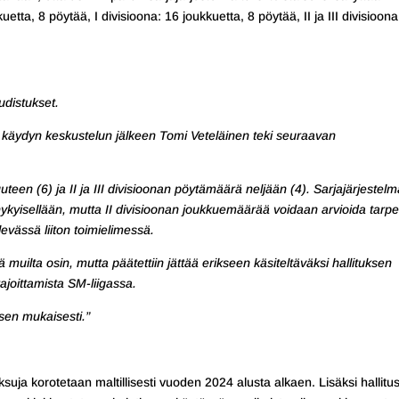
tta, 8 pöytää, I divisioona: 16 joukkuetta, 8 pöytää, II ja III divisioona
udistukset.
iitä käydyn keskustelun jälkeen Tomi Veteläinen teki seuraavan
een (6) ja II ja III divisioonan pöytämäärä neljään (4). Sarjajärjestelm
nykyisellään, mutta II divisioonan joukkuemäärää voidaan arvioida tarp
vässä liiton toimielimessä.
muilta osin, mutta päätettiin jättää erikseen käsiteltäväksi hallituksen
joittamista SM-liigassa.
sen mukaisesti.”
aksuja korotetaan maltillisesti vuoden 2024 alusta alkaen. Lisäksi hallitu