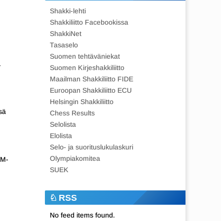
Shakki-lehti
Shakkiliitto Facebookissa
ShakkiNet
Tasaselo
Suomen tehtäväniekat
.
Suomen Kirjeshakkiliitto
Maailman Shakkiliitto FIDE
Euroopan Shakkiliitto ECU
Helsingin Shakkiliitto
sä
Chess Results
Selolista
Elolista
Selo- ja suorituslukulaskuri
Olympiakomitea
SM-
SUEK
RSS
No feed items found.