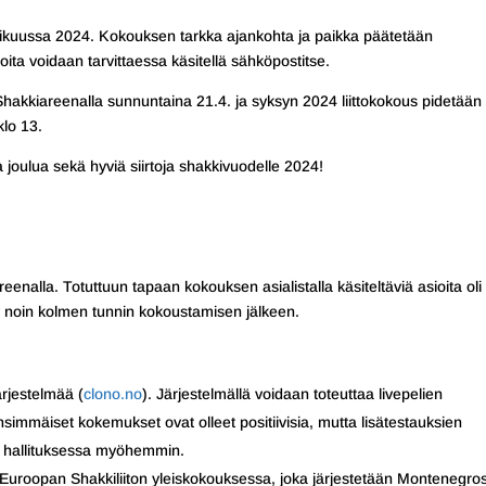
mikuussa 2024. Kokouksen tarkka ajankohta ja paikka päätetään
ta voidaan tarvittaessa käsitellä sähköpostitse.
 Shakkiareenalla sunnuntaina 21.4. ja syksyn 2024 liittokokous pidetään
lo 13.
ta joulua sekä hyviä siirtoja shakkivuodelle 2024!
reenalla. Totuttuun tapaan kokouksen asialistalla käsiteltäviä asioita oli
elty noin kolmen tunnin kokoustamisen jälkeen.
ärjestelmää (
clono.no
). Järjestelmällä voidaan toteuttaa livepelien
nsimmäiset kokemukset ovat olleet positiivisia, mutta lisätestauksien
än hallituksessa myöhemmin.
roopan Shakkiliiton yleiskokouksessa, joka järjestetään Montenegro