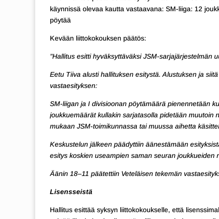
käynnissä olevaa kautta vastaavana: SM-liiga: 12 joukkue
pöytää
Kevään liittokokouksen päätös:
”Hallitus esitti hyväksyttäväksi JSM-sarjajärjestelmän u
Eetu Tiiva alusti hallituksen esitystä. Alustuksen ja s
vastaesityksen:
SM-liigan ja I divisioonan pöytämäärä pienennetään kuut
joukkuemäärät kullakin sarjatasolla pidetään muutoin 
mukaan JSM-toimikunnassa tai muussa aihetta käsittele
Keskustelun jälkeen päädyttiin äänestämään esityksistä 
esitys koskien useampien saman seuran joukkueiden ra
Äänin 18–11 päätettiin Veteläisen tekemän vastaesityk
Lisensseistä
Hallitus esittää syksyn liittokokoukselle, että lisenssim