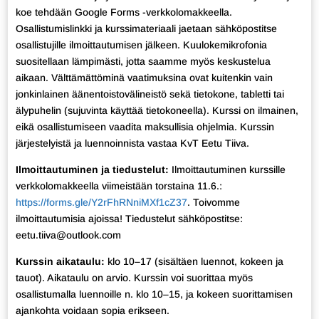
koe tehdään Google Forms -verkkolomakkeella.
Osallistumislinkki ja kurssimateriaali jaetaan sähköpostitse
osallistujille ilmoittautumisen jälkeen. Kuulokemikrofonia
suositellaan lämpimästi, jotta saamme myös keskustelua
aikaan. Välttämättöminä vaatimuksina ovat kuitenkin vain
jonkinlainen äänentoistovälineistö sekä tietokone, tabletti tai
älypuhelin (sujuvinta käyttää tietokoneella). Kurssi on ilmainen,
eikä osallistumiseen vaadita maksullisia ohjelmia. Kurssin
järjestelyistä ja luennoinnista vastaa KvT Eetu Tiiva.
Ilmoittautuminen ja tiedustelut:
Ilmoittautuminen kurssille
verkkolomakkeella viimeistään torstaina 11.6.:
https://forms.gle/Y2rFhRNniMXf1cZ37
. Toivomme
ilmoittautumisia ajoissa! Tiedustelut sähköpostitse:
eetu.tiiva@outlook.com
Kurssin aikataulu:
klo 10–17 (sisältäen luennot, kokeen ja
tauot). Aikataulu on arvio. Kurssin voi suorittaa myös
osallistumalla luennoille n. klo 10–15, ja kokeen suorittamisen
ajankohta voidaan sopia erikseen.