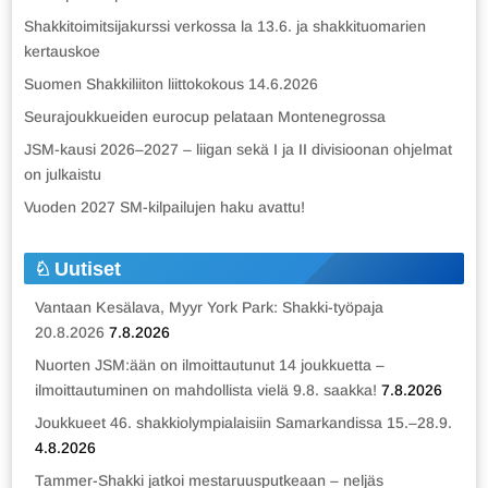
Shakkitoimitsijakurssi verkossa la 13.6. ja shakkituomarien
kertauskoe
Suomen Shakkiliiton liittokokous 14.6.2026
Seurajoukkueiden eurocup pelataan Montenegrossa
JSM-kausi 2026–2027 – liigan sekä I ja II divisioonan ohjelmat
on julkaistu
Vuoden 2027 SM-kilpailujen haku avattu!
Uutiset
Vantaan Kesälava, Myyr York Park: Shakki-työpaja
20.8.2026
7.8.2026
Nuorten JSM:ään on ilmoittautunut 14 joukkuetta –
ilmoittautuminen on mahdollista vielä 9.8. saakka!
7.8.2026
Joukkueet 46. shakkiolympialaisiin Samarkandissa 15.–28.9.
4.8.2026
Tammer-Shakki jatkoi mestaruusputkeaan – neljäs