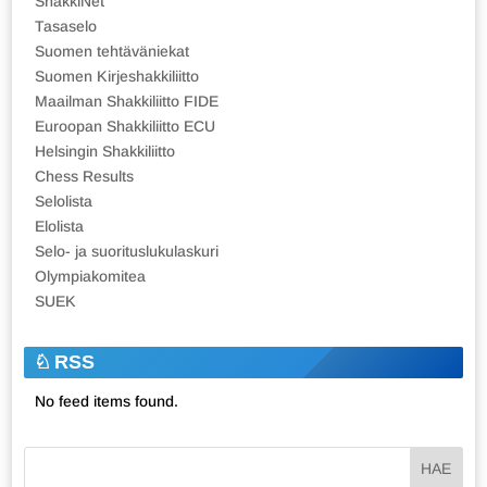
ShakkiNet
Tasaselo
Suomen tehtäväniekat
Suomen Kirjeshakkiliitto
Maailman Shakkiliitto FIDE
Euroopan Shakkiliitto ECU
Helsingin Shakkiliitto
Chess Results
Selolista
Elolista
Selo- ja suorituslukulaskuri
Olympiakomitea
SUEK
RSS
No feed items found.