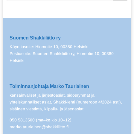
Suomen Shakkiliitto ry
Käyntiosoite: Hiomotie 10, 00380 Helsinki
Postiosoite: Suomen Shakkiliitto ry, Hiomotie 10, 00380
Helsinki
Toiminnanjohtaja Marko Tauriainen
kansainväliset ja järjestöasiat, sidosryhmät ja
yhteiskunnalliset asiat, Shakki-lehti (numeroon 4/2024 asti),
sisäinen viestintä, kilpailu- ja jäsenasiat.
050 5813500 (ma–ke klo 10–12)
marko.tauriainen@shakkiliitto.fi