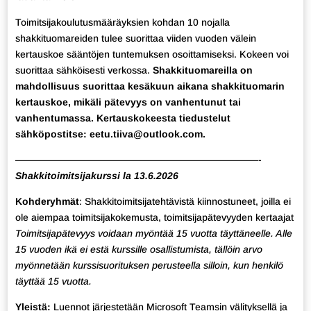
Toimitsijakoulutusmääräyksien kohdan 10 nojalla
shakkituomareiden tulee suorittaa viiden vuoden välein
kertauskoe sääntöjen tuntemuksen osoittamiseksi. Kokeen voi
suorittaa sähköisesti verkossa.
Shakkituomareilla on
mahdollisuus suorittaa kesäkuun aikana shakkituomarin
kertauskoe, mikäli pätevyys on vanhentunut tai
vanhentumassa. Kertauskokeesta tiedustelut
sähköpostitse: eetu.tiiva@outlook.com.
—————————————————————————-
Shakkitoimitsijakurssi la 13.6.2026
Kohderyhmät
: Shakkitoimitsijatehtävistä kiinnostuneet, joilla ei
ole aiempaa toimitsijakokemusta, toimitsijapätevyyden kertaajat
Toimitsijapätevyys voidaan myöntää 15 vuotta täyttäneelle. Alle
15 vuoden ikä ei estä kurssille osallistumista, tällöin arvo
myönnetään kurssisuorituksen perusteella silloin, kun henkilö
täyttää 15 vuotta.
Yleistä:
Luennot järjestetään Microsoft Teamsin välityksellä ja