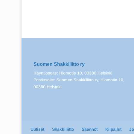
Suomen Shakkiliitto ry
Käyntiosoite: Hiomotie 10, 00380 Helsinki
Postiosoite: Suomen Shakkiliitto ry, Hiomotie 10,
00380 Helsinki
Uutiset
Shakkiliitto
Säännöt
Kilpailut
J