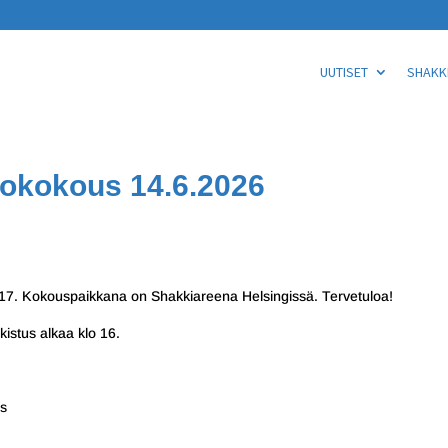
UUTISET
SHAKKI
ttokokous 14.6.2026
lo 17. Kokouspaikkana on Shakkiareena Helsingissä. Tervetuloa!
kistus alkaa klo 16.
us