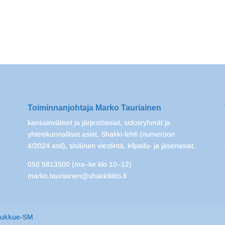
Toiminnanjohtaja Marko Tauriainen
kansainväliset ja järjestöasiat, sidosryhmät ja
yhteiskunnalliset asiat, Shakki-lehti (numeroon
4/2024 asti), sisäinen viestintä, kilpailu- ja jäsenasiat.
050 5813500 (ma–ke klo 10–12)
marko.tauriainen@shakkiliitto.fi
oukkue-SM