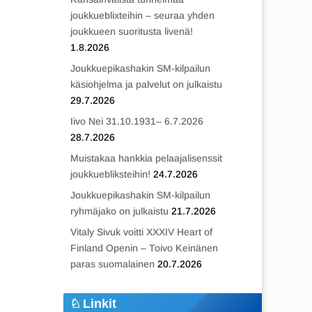
joukkueblixteihin – seuraa yhden
joukkueen suoritusta livenä!
1.8.2026
Joukkuepikashakin SM-kilpailun
käsiohjelma ja palvelut on julkaistu
29.7.2026
Iivo Nei 31.10.1931– 6.7.2026
28.7.2026
Muistakaa hankkia pelaajalisenssit
joukkuebliksteihin!
24.7.2026
Joukkuepikashakin SM-kilpailun
ryhmäjako on julkaistu
21.7.2026
Vitaly Sivuk voitti XXXIV Heart of
Finland Openin – Toivo Keinänen
paras suomalainen
20.7.2026
Linkit