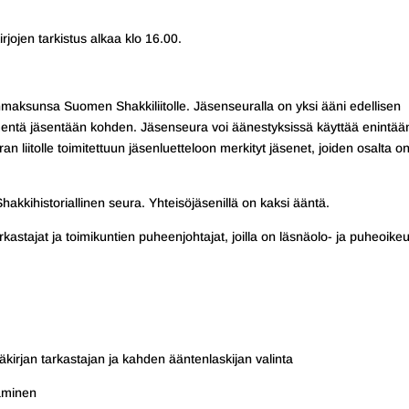
jojen tarkistus alkaa klo 16.00.
maksunsa Suomen Shakkiliitolle. Jäsenseuralla on yksi ääni edellisen
entä jäsentään kohden. Jäsenseura voi äänestyksissä käyttää enintää
 liitolle toimitettuun jäsenluetteloon merkityt jäsenet, joiden osalta o
kkihistoriallinen seura. Yhteisöjäsenillä on kaksi ääntä.
arkastajat ja toimikuntien puheenjohtajat, joilla on läsnäolo- ja puheoike
kirjan tarkastajan ja kahden ääntenlaskijan valinta
eaminen