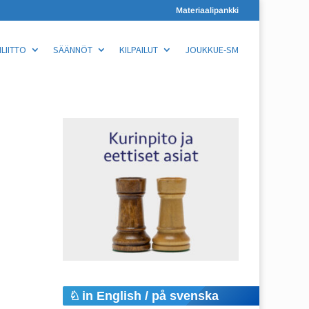
Materiaalipankki
LIITTO
SÄÄNNÖT
KILPAILUT
JOUKKUE-SM
in English / på svenska