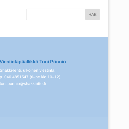
Viestintäpäällikkö Toni Pönniö
Shakki-lehti, ulkoinen viestintä.
p. 040 4851547 (ti–pe klo 10–12)
toni.ponnio@shakkiliitto.fi