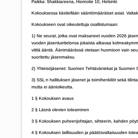
Paikka: Shakkiareena, Hiomotie 10, Helsinki
Kokouksessa käsitellään sääntömääräiset asiat. Valtakir
Kokoukseen ovat oikeutettuja osallistumaan:
1) Ne seurat, jotka ovat maksaneet vuoden 2026 jäsen
vuoden jäsenluettelonsa jokaista alkavaa kolmeakymm
viittä ääntä. Äänimäärässä otetaan huomioon vain seuran
suoritettu jäsenmaksu.
2) Yhteisöjäsenet: Suomen Tehtäväniekat ja Suomen Sha
3) SSL:n hallituksen jäsenet ja toimihenkilöt sekä tilint
mutta ei äänioikeutta.
1 § Kokouksen avaus
2 § Läsnä olevien toteaminen
3 § Kokouksen puheenjohtajan, sihteerin, kahden pöytä
4 § Kokouksen laillisuuden ja päätösvaltaisuuden tot