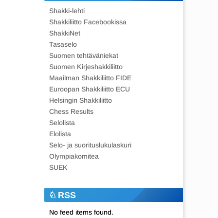
Shakki-lehti
Shakkiliitto Facebookissa
ShakkiNet
Tasaselo
Suomen tehtäväniekat
Suomen Kirjeshakkiliitto
Maailman Shakkiliitto FIDE
Euroopan Shakkiliitto ECU
Helsingin Shakkiliitto
Chess Results
Selolista
Elolista
Selo- ja suorituslukulaskuri
Olympiakomitea
SUEK
RSS
No feed items found.