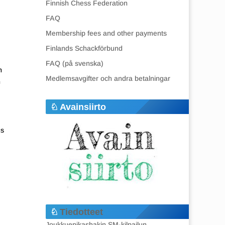
Finnish Chess Federation
FAQ
Membership fees and other payments
Finlands Schackförbund
FAQ (på svenska)
n
Medlemsavgifter och andra betalningar
n
Avainsiirto
us
Tiedotteet
Joukkuepikashakin SM-kilpailun