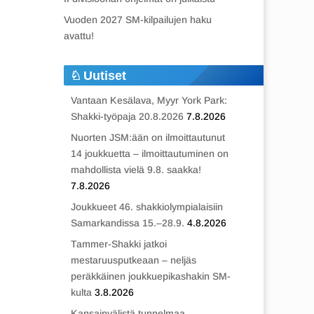
Vuoden 2027 SM-kilpailujen haku
avattu!
Uutiset
Vantaan Kesälava, Myyr York Park:
Shakki-työpaja 20.8.2026
7.8.2026
Nuorten JSM:ään on ilmoittautunut
14 joukkuetta – ilmoittautuminen on
mahdollista vielä 9.8. saakka!
7.8.2026
Joukkueet 46. shakkiolympialaisiin
Samarkandissa 15.–28.9.
4.8.2026
Tammer-Shakki jatkoi
mestaruusputkeaan – neljäs
peräkkäinen joukkuepikashakin SM-
kulta
3.8.2026
Kansainvälistä tunnelmaa