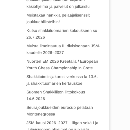
käsiohjelma ja palvelut on julkaistu
Muistakaa hankkia pelaajalisenssit
joukkuebliksteihin!
Kutsu shakkituomarien kokoukseen su
26.7.2026
Muista ilmoittautua III divisioonaan JSM-
kaudelle 2026–2027
Nuorten EM 2026 Kreetalla / European
Youth Chess Championship in Crete
Shakkitoimitsijakurssi verkossa la 13.6.
ja shakkituomarien kertauskoe
Suomen Shakkiliiton liittokokous
14.6.2026
Seurajoukkueiden eurocup pelataan
Montenegrossa
JSM-kausi 2026–2027 – liigan sekä I ja
II divisioonan ohjelmat on julkaistu