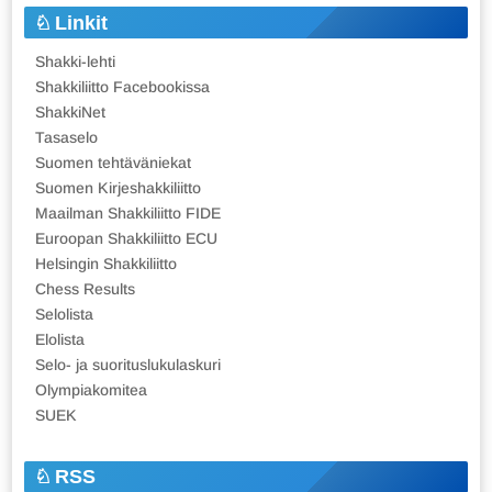
Linkit
Shakki-lehti
Shakkiliitto Facebookissa
ShakkiNet
Tasaselo
Suomen tehtäväniekat
Suomen Kirjeshakkiliitto
Maailman Shakkiliitto FIDE
Euroopan Shakkiliitto ECU
Helsingin Shakkiliitto
Chess Results
Selolista
Elolista
Selo- ja suorituslukulaskuri
Olympiakomitea
SUEK
RSS