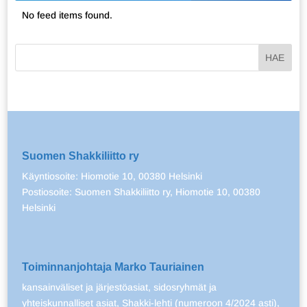
No feed items found.
Suomen Shakkiliitto ry
Käyntiosoite: Hiomotie 10, 00380 Helsinki
Postiosoite: Suomen Shakkiliitto ry, Hiomotie 10, 00380
Helsinki
Toiminnanjohtaja Marko Tauriainen
kansainväliset ja järjestöasiat, sidosryhmät ja
yhteiskunnalliset asiat, Shakki-lehti (numeroon 4/2024 asti),