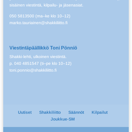
sisäinen viestintä, kilpailu- ja jäsenasiat.
050 5813500 (ma–ke klo 10–12)
marko.tauriainen@shakkiliitto.fi
Viestintäpäällikkö Toni Pönniö
Shakki-lehti, ulkoinen viestintä.
p. 040 4851547 (ti–pe klo 10–12)
toni.ponnio@shakkiliitto.fi
Uutiset
Shakkiliitto
Säännöt
Kilpailut
Joukkue-SM