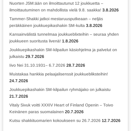
Nuorten JSM:ään on ilmoittautunut 12 joukkuetta –
ilmoittautuminen on mahdollista vielä 9.8. saakka!
3.8.2026
Tammer-Shakki jatkoi mestaruusputkeaan – neljäs
peräkkäinen joukkuepikashakin SM-kulta
3.8.2026
Kansainvälistä tunnelmaa joukkueblixteihin – seuraa yhden
joukkueen suoritusta livenä!
1.8.2026
Joukkuepikashakin SM-kilpailun käsiohjelma ja palvelut on
julkaistu
29.7.2026
Iivo Nei 31.10.1931– 6.7.2026
28.7.2026
Muistakaa hankkia pelaajalisenssit joukkuebliksteihin!
24.7.2026
Joukkuepikashakin SM-kilpailun ryhmäjako on julkaistu
21.7.2026
Vitaly Sivuk voitti XXXIV Heart of Finland Openin – Toivo
Keinänen paras suomalainen
20.7.2026
Kutsu shakkituomarien kokoukseen su 26.7.2026
12.7.2026