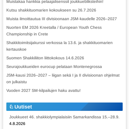
Muistakaa hankkia pelaajalisenssit joukkuebliksteihin!
Kutsu shakkituomarien kokoukseen su 26.7.2026
Muista ilmoittautua III divisioonaan JSM-kaudelle 2026–2027
Nuorten EM 2026 Kreetalla / European Youth Chess
Championship in Crete
Shakkitoimitsijakurssi verkossa la 13.6. ja shakkituomarien
kertauskoe
Suomen Shakkiliiton liittokokous 14.6.2026
Seurajoukkueiden eurocup pelataan Montenegrossa
JSM-kausi 2026–2027 – liigan sekä I ja II divisioonan ohjelmat
on julkaistu
Vuoden 2027 SM-kilpailujen haku avattu!
Uutiset
Joukkueet 46. shakkiolympialaisiin Samarkandissa 15.–28.9.
4.8.2026