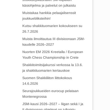
käsiohjelma ja palvelut on julkaistu
Muistakaa hankkia pelaajalisenssit
joukkuebliksteihin!
Kutsu shakkituomarien kokoukseen su
26.7.2026
Muista ilmoittautua III divisioonaan JSM-
kaudelle 2026–2027
Nuorten EM 2026 Kreetalla / European
Youth Chess Championship in Crete
Shakkitoimitsijakurssi verkossa la 13.6.
ja shakkituomarien kertauskoe
Suomen Shakkiliiton liittokokous
14.6.2026
Seurajoukkueiden eurocup pelataan
Montenegrossa
JSM-kausi 2026–2027 – liigan sekä I ja
II divisioonan ohjelmat on julkaistu