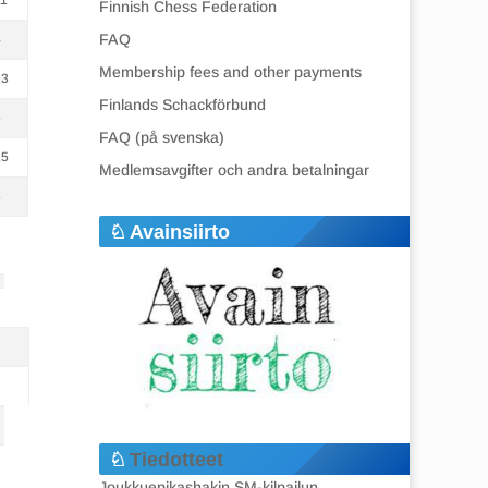
11
Finnish Chess Federation
FAQ
4
Membership fees and other payments
13
Finlands Schackförbund
6
FAQ (på svenska)
15
Medlemsavgifter och andra betalningar
8
Avainsiirto
Tiedotteet
Joukkuepikashakin SM-kilpailun