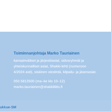
Toiminnanjohtaja Marko Tauriainen
kansainväliset ja järjestöasiat, sidosryhmät ja
yhteiskunnalliset asiat, Shakki-lehti (numeroon
4/2024 asti), sisäinen viestintä, kilpailu- ja jäsenasiat.
050 5813500 (ma–ke klo 10–12)
marko.tauriainen@shakkiliitto.fi
oukkue-SM