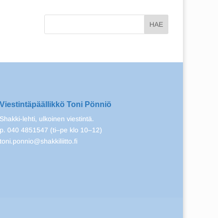
Viestintäpäällikkö Toni Pönniö
Shakki-lehti, ulkoinen viestintä.
p. 040 4851547 (ti–pe klo 10–12)
toni.ponnio@shakkiliitto.fi