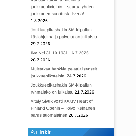
joukkueblixteihin – seuraa yhden
joukkueen suoritusta livenä!
1.8.2026
Joukkuepikashakin SM-kilpailun
käsiohjelma ja palvelut on julkaistu
29.7.2026
Iivo Nei 31.10.1931– 6.7.2026
28.7.2026
Muistakaa hankkia pelaajalisenssit
joukkuebliksteihin!
24.7.2026
Joukkuepikashakin SM-kilpailun
ryhmäjako on julkaistu
21.7.2026
Vitaly Sivuk voitti XXXIV Heart of
Finland Openin – Toivo Keinänen
paras suomalainen
20.7.2026
Linkit