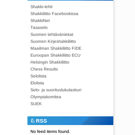
Shakki-lehti
Shakkiliitto Facebookissa
ShakkiNet
Tasaselo
Suomen tehtäväniekat
Suomen Kirjeshakkiliitto
Maailman Shakkiliitto FIDE
Euroopan Shakkiliitto ECU
Helsingin Shakkiliitto
Chess Results
Selolista
Elolista
Selo- ja suorituslukulaskuri
Olympiakomitea
SUEK
RSS
No feed items found.