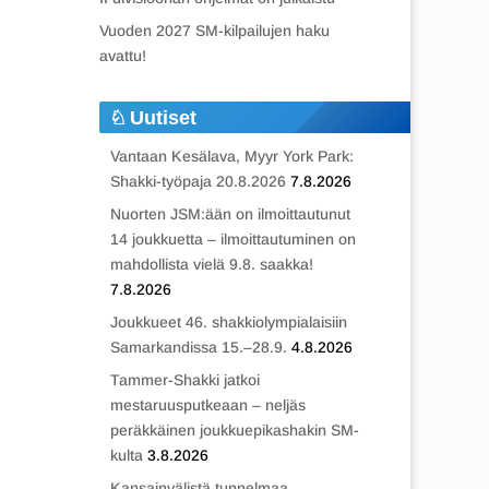
Vuoden 2027 SM-kilpailujen haku
avattu!
Uutiset
Vantaan Kesälava, Myyr York Park:
Shakki-työpaja 20.8.2026
7.8.2026
Nuorten JSM:ään on ilmoittautunut
14 joukkuetta – ilmoittautuminen on
mahdollista vielä 9.8. saakka!
7.8.2026
Joukkueet 46. shakkiolympialaisiin
Samarkandissa 15.–28.9.
4.8.2026
Tammer-Shakki jatkoi
mestaruusputkeaan – neljäs
peräkkäinen joukkuepikashakin SM-
kulta
3.8.2026
Kansainvälistä tunnelmaa