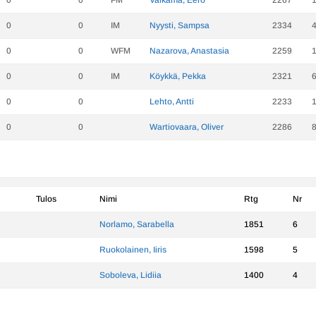
0
0
FM
Valkama, Eero
2267
0
0
IM
Nyysti, Sampsa
2334
0
0
WFM
Nazarova, Anastasia
2259
0
0
IM
Köykkä, Pekka
2321
0
0
Lehto, Antti
2233
0
0
Wartiovaara, Oliver
2286
Tulos
Nimi
Rtg
Nr
Norlamo, Sarabella
1851
6
Ruokolainen, Iiris
1598
5
Soboleva, Lidiia
1400
4