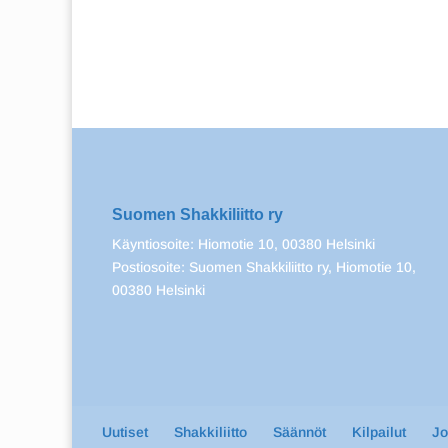
Suomen Shakkiliitto ry
Käyntiosoite: Hiomotie 10, 00380 Helsinki
Postiosoite: Suomen Shakkiliitto ry, Hiomotie 10,
00380 Helsinki
Uutiset
Shakkiliitto
Säännöt
Kilpailut
J