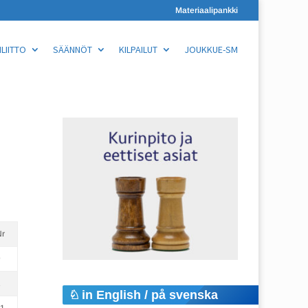
Materiaalipankki
LIITTO
SÄÄNNÖT
KILPAILUT
JOUKKUE-SM
Nr
9
2
in English / på svenska