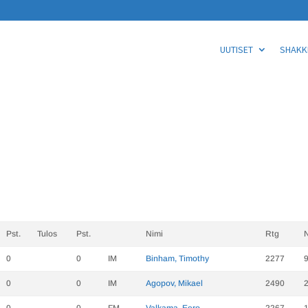
UUTISET
SHAKKI
Pst.
Tulos
Pst.
Nimi
Rtg
0
0
IM
Binham, Timothy
2277
0
0
IM
Agopov, Mikael
2490