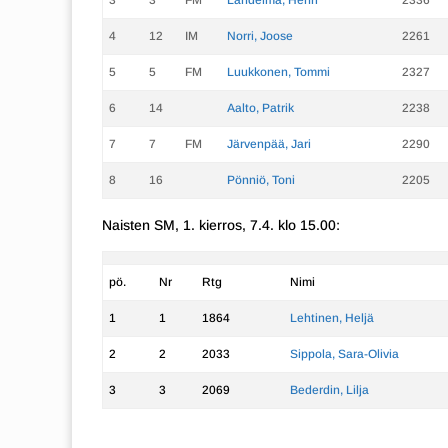
3
3
FM
Lahdelma, Henri
2336
4
12
IM
Norri, Joose
2261
5
5
FM
Luukkonen, Tommi
2327
6
14
Aalto, Patrik
2238
7
7
FM
Järvenpää, Jari
2290
8
16
Pönniö, Toni
2205
Naisten SM, 1. kierros, 7.4. klo 15.00:
pö.
Nr
Rtg
Nimi
1
1
1864
Lehtinen, Heljä
2
2
2033
Sippola, Sara-Olivia
3
3
2069
Bederdin, Lilja