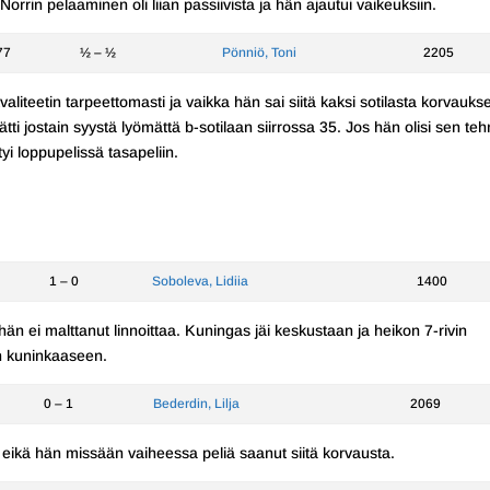
 Norrin pelaaminen oli liian passiivista ja hän ajautui vaikeuksiin.
77
½ – ½
Pönniö, Toni
2205
aliteetin tarpeettomasti ja vaikka hän sai siitä kaksi sotilasta korvauks
ätti jostain syystä lyömättä b-sotilaan siirrossa 35. Jos hän olisi sen teh
yi loppupelissä tasapeliin.
1 – 0
Soboleva, Lidiia
1400
 hän ei malttanut linnoittaa. Kuningas jäi keskustaan ja heikon 7-rivin
n kuninkaaseen.
0 – 1
Bederdin, Lilja
2069
 eikä hän missään vaiheessa peliä saanut siitä korvausta.