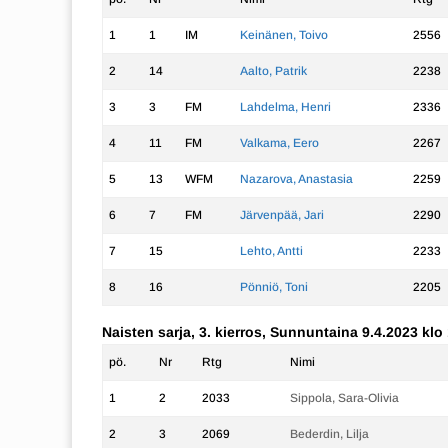
1
1
IM
Keinänen, Toivo
2556
2
14
Aalto, Patrik
2238
3
3
FM
Lahdelma, Henri
2336
4
11
FM
Valkama, Eero
2267
5
13
WFM
Nazarova, Anastasia
2259
6
7
FM
Järvenpää, Jari
2290
7
15
Lehto, Antti
2233
8
16
Pönniö, Toni
2205
Naisten sarja, 3. kierros, Sunnuntaina 9.4.2023 klo
pö.
Nr
Rtg
Nimi
1
2
2033
Sippola, Sara-Olivia
2
3
2069
Bederdin, Lilja