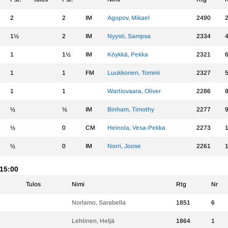
2
2
IM
Agopov, Mikael
2490
1½
2
IM
Nyysti, Sampsa
2334
1
1½
IM
Köykkä, Pekka
2321
1
1
FM
Luukkonen, Tommi
2327
1
1
Wartiovaara, Oliver
2286
½
½
IM
Binham, Timothy
2277
½
0
CM
Heinola, Vesa-Pekka
2273
½
0
IM
Norri, Joose
2261
 15:00
Tulos
Nimi
Rtg
Nr
Norlamo, Sarabella
1851
6
Lehtinen, Heljä
1864
1