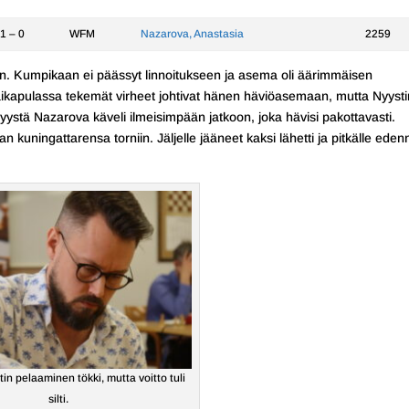
1 – 0
WFM
Nazarova, Anastasia
2259
lin. Kumpikaan ei päässyt linnoitukseen ja asema oli äärimmäisen
ikapulassa tekemät virheet johtivat hänen häviöasemaan, mutta Nyysti
 syystä Nazarova käveli ilmeisimpään jatkoon, joka hävisi pakottavasti.
n kuningattarensa torniin. Jäljelle jääneet kaksi lähetti ja pitkälle eden
n pelaaminen tökki, mutta voitto tuli
silti.