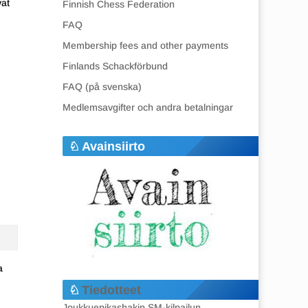
vat
Finnish Chess Federation
FAQ
Membership fees and other payments
Finlands Schackförbund
FAQ (på svenska)
Medlemsavgifter och andra betalningar
Avainsiirto
a
Tiedotteet
Joukkuepikashakin SM-kilpailun