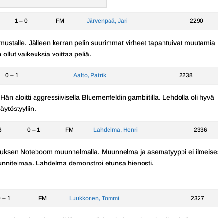
1 – 0
FM
Järvenpää, Jari
2290
pi mustalle. Jälleen kerran pelin suurimmat virheet tapahtuivat muutamia
 ollut vaikeuksia voittaa peliä.
0 – 1
Aalto, Patrik
2238
än aloitti aggressiivisella Bluemenfeldin gambiitilla. Lehdolla oli hyvä
äytöstyyliin.
3
0 – 1
FM
Lahdelma, Henri
2336
stuksen Noteboom muunnelmalla. Muunnelma ja asematyyppi ei ilmeises
a suunnitelmaa. Lahdelma demonstroi etunsa hienosti.
0 – 1
FM
Luukkonen, Tommi
2327