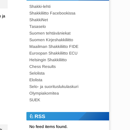
Shakki-lehti
Shakkiliitto Facebookissa
 ja
ShakkiNet
Tasaselo
Suomen tehtäväniekat
Suomen Kirjeshakkiliitto
Maailman Shakkiliitto FIDE
Euroopan Shakkiliitto ECU
Helsingin Shakkiliitto
Chess Results
Selolista
Elolista
Selo- ja suorituslukulaskuri
Olympiakomitea
SUEK
RSS
No feed items found.
Nr