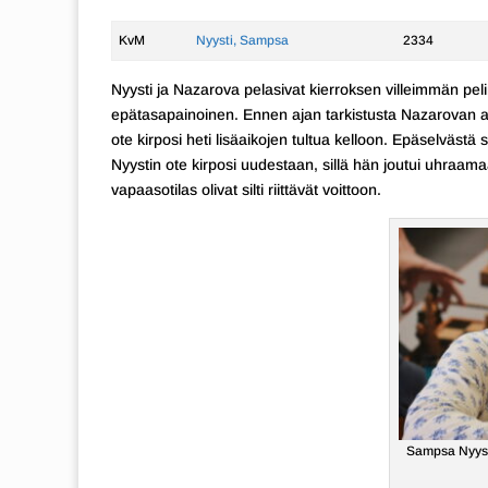
KvM
Nyysti, Sampsa
2334
Nyysti ja Nazarova pelasivat kierroksen villeimmän pe
epätasapainoinen. Ennen ajan tarkistusta Nazarovan a
ote kirposi heti lisäaikojen tultua kelloon. Epäselvästä
Nyystin ote kirposi uudestaan, sillä hän joutui uhraamaa
vapaasotilas olivat silti riittävät voittoon.
Sampsa Nyysti