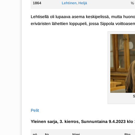
1864
Lehtinen, Heljä
½ 
Lehtisellä oli lupaava asema keskipelissä, mutta huono
eriväristen lähettien loppupeli, jossa Sippola voittoase
S
Pelit
Yleinen sarja, 3. kierros, Sunnuntaina 9.4.2023 klo
pö.
Nr
Nimi
Rtg