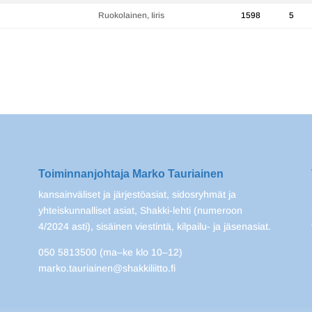
Ruokolainen, Iiris
1598
5
Toiminnanjohtaja Marko Tauriainen
kansainväliset ja järjestöasiat, sidosryhmät ja
yhteiskunnalliset asiat, Shakki-lehti (numeroon
4/2024 asti), sisäinen viestintä, kilpailu- ja jäsenasiat.
050 5813500 (ma–ke klo 10–12)
marko.tauriainen@shakkiliitto.fi