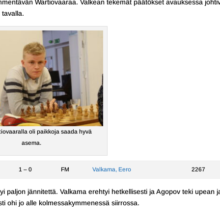
i hämmentävän Wartiovaaraa. Valkean tekemät päätökset avauksessa johti
 tavalla.
tiovaaralla oli paikkoja saada hyvä
asema.
1 – 0
FM
Valkama, Eero
2267
tyi paljon jännitettä. Valkama erehtyi hetkellisesti ja Agopov teki upean j
esti ohi jo alle kolmessakymmenessä siirrossa.