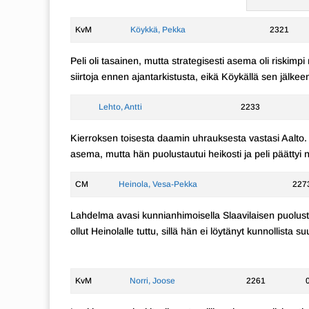
KvM
Köykkä, Pekka
2321
Peli oli tasainen, mutta strategisesti asema oli riskim
siirtoja ennen ajantarkistusta, eikä Köykällä sen jälkeen
Lehto, Antti
2233
Kierroksen toisesta daamin uhrauksesta vastasi Aalto. H
asema, mutta hän puolustautui heikosti ja peli päättyi n
CM
Heinola, Vesa-Pekka
227
Lahdelma avasi kunnianhimoisella Slaavilaisen puolu
ollut Heinolalle tuttu, sillä hän ei löytänyt kunnollist
KvM
Norri, Joose
2261