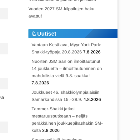
Vuoden 2027 SM-kilpailujen haku
avattu!
Uutiset
Vantaan Kesälava, Myyr York Park:
Shakki-työpaja 20.8.2026
7.8.2026
Nuorten JSM:ään on ilmoittautunut
14 joukkuetta – ilmoittautuminen on
mahdollista vielä 9.8. saakka!
7.8.2026
Joukkueet 46. shakkiolympialaisiin
ti
Samarkandissa 15.–28.9.
4.8.2026
Tammer-Shakki jatkoi
mestaruusputkeaan – neljäs
peräkkäinen joukkuepikashakin SM-
kulta
3.8.2026
Kansainvälistä tunnelmaa