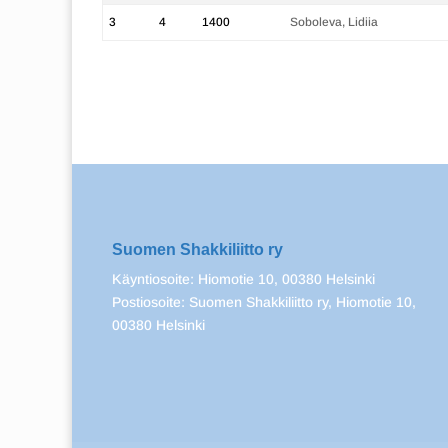
3
4
1400
Soboleva, Lidiia
Suomen Shakkiliitto ry
Käyntiosoite: Hiomotie 10, 00380 Helsinki
Postiosoite: Suomen Shakkiliitto ry, Hiomotie 10,
00380 Helsinki