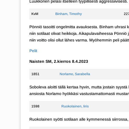
Luukkonen pelasi itselleen tyypillisesti aggressiivisesti.
KvM
Binham, Timothy
22
Pönniö tasoitti ongelmitta avauksesta. Binham uhrasi kv
niin sotilaat olivat heikkoja. Aikapulavaiheessa Pönniö j
niin voitto olisi ollut lähes varma. Myöhemmin peli päätt
Pelit
Naisten SM, 2.kierros 8.4.2023
1851
Norlamo, Sarabella
Soboleva aloitti tällä kertaa hyvin, mutta jostain syystä
ansiosta Norlamo hyökkäsi vastustamattomasti musta
1598
Ruokolainen, Iiris
Ruokolainen syötti sotilaan alle kymmenessä siirrossa,