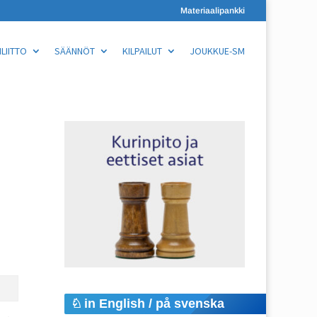
Materiaalipankki
LIITTO
SÄÄNNÖT
KILPAILUT
JOUKKUE-SM
in English / på svenska