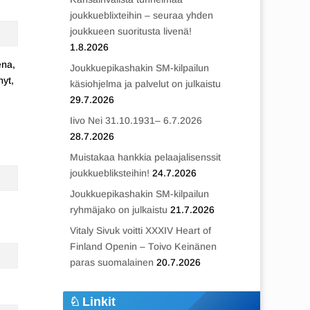
joukkueblixteihin – seuraa yhden
joukkueen suoritusta livenä!
1.8.2026
ena,
Joukkuepikashakin SM-kilpailun
nyt,
käsiohjelma ja palvelut on julkaistu
29.7.2026
Iivo Nei 31.10.1931– 6.7.2026
28.7.2026
Muistakaa hankkia pelaajalisenssit
joukkuebliksteihin!
24.7.2026
Joukkuepikashakin SM-kilpailun
ryhmäjako on julkaistu
21.7.2026
Vitaly Sivuk voitti XXXIV Heart of
Finland Openin – Toivo Keinänen
paras suomalainen
20.7.2026
Linkit