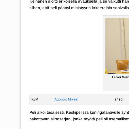
Keinänen aloitti erikoisella avauksella ja se vaikutt
siihen, että peli päättyi miniatyyrin kriteereihin sopivalla
Oliver War
KvM
Agopov, Mikael
2490
Peli alkoi tasaisesti. Keskipelissä kuningatarsivulle syn
pakottavan siirtosarjan, jonka myötä peli oli asemallis