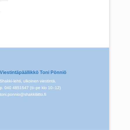
Viestintäpäällikkö Toni Pönniö
Shakki-lehti, ulkoinen viestintä.
p. 040 4851547 (ti–pe klo 10–12)
toni.ponnio@shakkiliitto.fi