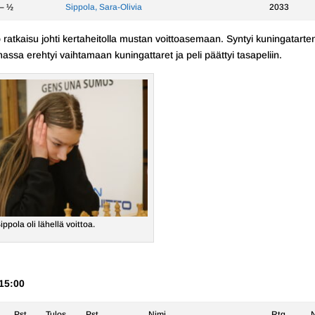
– ½
Sippola, Sara-Olivia
2033
 ratkaisu johti kertaheitolla mustan voittoasemaan. Syntyi kuningatarten
massa erehtyi vaihtamaan kuningattaret ja peli päättyi tasapeliin.
ippola oli lähellä voittoa.
 15:00
Pst.
Tulos
Pst.
Nimi
Rtg