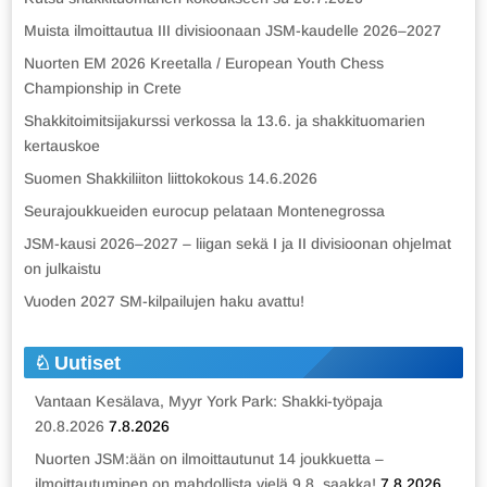
Muista ilmoittautua III divisioonaan JSM-kaudelle 2026–2027
Nuorten EM 2026 Kreetalla / European Youth Chess
Championship in Crete
Shakkitoimitsijakurssi verkossa la 13.6. ja shakkituomarien
kertauskoe
Suomen Shakkiliiton liittokokous 14.6.2026
Seurajoukkueiden eurocup pelataan Montenegrossa
JSM-kausi 2026–2027 – liigan sekä I ja II divisioonan ohjelmat
on julkaistu
Vuoden 2027 SM-kilpailujen haku avattu!
Uutiset
Vantaan Kesälava, Myyr York Park: Shakki-työpaja
20.8.2026
7.8.2026
Nuorten JSM:ään on ilmoittautunut 14 joukkuetta –
ilmoittautuminen on mahdollista vielä 9.8. saakka!
7.8.2026