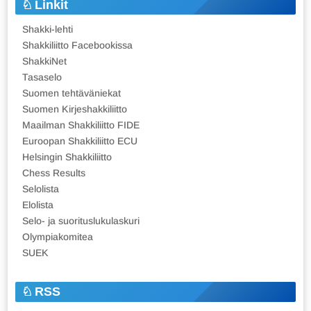
Linkit
Shakki-lehti
Shakkiliitto Facebookissa
ShakkiNet
Tasaselo
Suomen tehtäväniekat
Suomen Kirjeshakkiliitto
Maailman Shakkiliitto FIDE
Euroopan Shakkiliitto ECU
Helsingin Shakkiliitto
Chess Results
Selolista
Elolista
Selo- ja suorituslukulaskuri
Olympiakomitea
SUEK
RSS