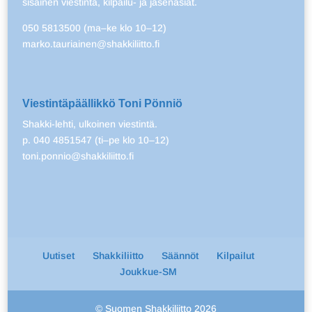
sisäinen viestintä, kilpailu- ja jäsenasiat.
050 5813500 (ma–ke klo 10–12)
marko.tauriainen@shakkiliitto.fi
Viestintäpäällikkö Toni Pönniö
Shakki-lehti, ulkoinen viestintä.
p. 040 4851547 (ti–pe klo 10–12)
toni.ponnio@shakkiliitto.fi
Uutiset
Shakkiliitto
Säännöt
Kilpailut
Joukkue-SM
© Suomen Shakkiliitto 2026