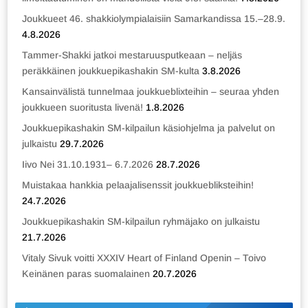
Joukkueet 46. shakkiolympialaisiin Samarkandissa 15.–28.9.
4.8.2026
Tammer-Shakki jatkoi mestaruusputkeaan – neljäs
peräkkäinen joukkuepikashakin SM-kulta
3.8.2026
Kansainvälistä tunnelmaa joukkueblixteihin – seuraa yhden
joukkueen suoritusta livenä!
1.8.2026
Joukkuepikashakin SM-kilpailun käsiohjelma ja palvelut on
julkaistu
29.7.2026
Iivo Nei 31.10.1931– 6.7.2026
28.7.2026
Muistakaa hankkia pelaajalisenssit joukkuebliksteihin!
24.7.2026
Joukkuepikashakin SM-kilpailun ryhmäjako on julkaistu
21.7.2026
Vitaly Sivuk voitti XXXIV Heart of Finland Openin – Toivo
Keinänen paras suomalainen
20.7.2026