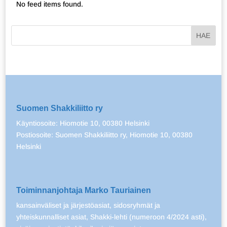
No feed items found.
Suomen Shakkiliitto ry
Käyntiosoite: Hiomotie 10, 00380 Helsinki
Postiosoite: Suomen Shakkiliitto ry, Hiomotie 10, 00380
Helsinki
Toiminnanjohtaja Marko Tauriainen
kansainväliset ja järjestöasiat, sidosryhmät ja
yhteiskunnalliset asiat, Shakki-lehti (numeroon 4/2024 asti),