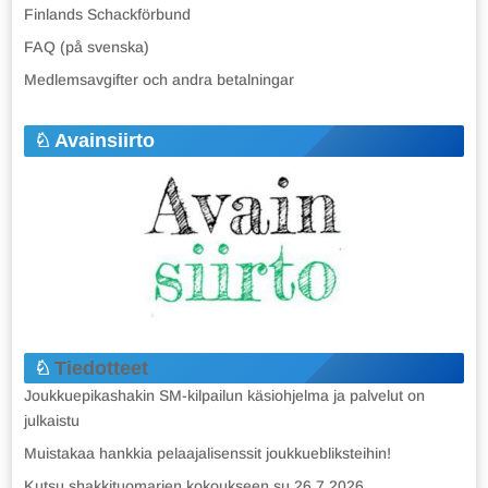
Finlands Schackförbund
FAQ (på svenska)
Medlemsavgifter och andra betalningar
Avainsiirto
Tiedotteet
Joukkuepikashakin SM-kilpailun käsiohjelma ja palvelut on
julkaistu
Muistakaa hankkia pelaajalisenssit joukkuebliksteihin!
Kutsu shakkituomarien kokoukseen su 26.7.2026