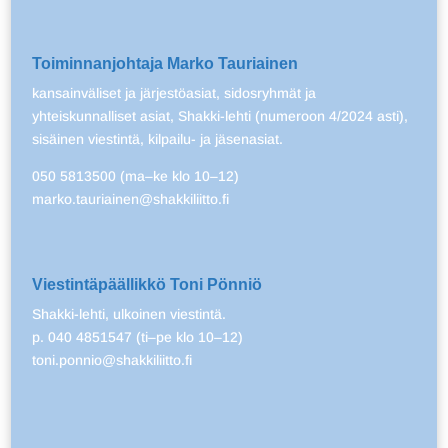
Toiminnanjohtaja Marko Tauriainen
kansainväliset ja järjestöasiat, sidosryhmät ja
yhteiskunnalliset asiat, Shakki-lehti (numeroon 4/2024 asti),
sisäinen viestintä, kilpailu- ja jäsenasiat.
050 5813500 (ma–ke klo 10–12)
marko.tauriainen@shakkiliitto.fi
Viestintäpäällikkö Toni Pönniö
Shakki-lehti, ulkoinen viestintä.
p. 040 4851547 (ti–pe klo 10–12)
toni.ponnio@shakkiliitto.fi