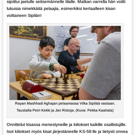
sijoittui jaetulle seitsemännelle tilalle. Matkan varrella hän voitti
lukuisia nimekkäitä pelaajia, esimerkiksi kertaalleen kisan
voittaneen Sipilän!
Rayan Mashhadi Aghajan pelaamassa Vilka Sipilää vastaan.
Taustalla Petri Kekki ja Jan Ristoja. (Kuva: Pekka Kaatiala)
Onnittelut kisassa menestyneille ja kiitokset kaikille osallistujille.
Isot kiitokset myös kisat järjestäneelle KS-58:lle ja tietysti onnea