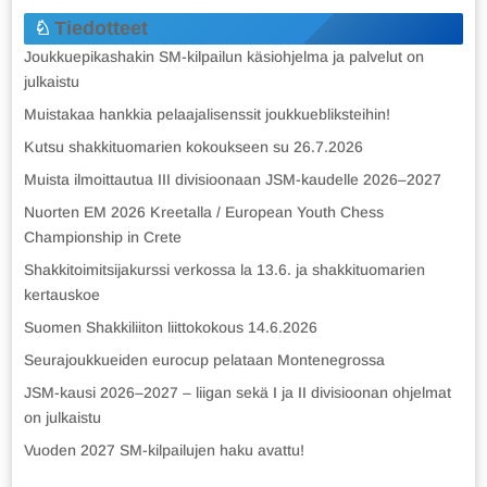
Tiedotteet
Joukkuepikashakin SM-kilpailun käsiohjelma ja palvelut on
julkaistu
Muistakaa hankkia pelaajalisenssit joukkuebliksteihin!
Kutsu shakkituomarien kokoukseen su 26.7.2026
Muista ilmoittautua III divisioonaan JSM-kaudelle 2026–2027
Nuorten EM 2026 Kreetalla / European Youth Chess
Championship in Crete
Shakkitoimitsijakurssi verkossa la 13.6. ja shakkituomarien
kertauskoe
Suomen Shakkiliiton liittokokous 14.6.2026
Seurajoukkueiden eurocup pelataan Montenegrossa
JSM-kausi 2026–2027 – liigan sekä I ja II divisioonan ohjelmat
on julkaistu
Vuoden 2027 SM-kilpailujen haku avattu!