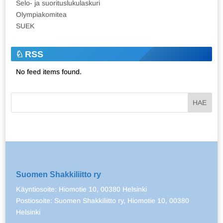
Selo- ja suorituslukulaskuri
Olympiakomitea
SUEK
RSS
No feed items found.
Suomen Shakkiliitto ry
Käyntiosoite: Hiomotie 10, 00380 Helsinki
Postiosoite: Suomen Shakkiliitto ry, Hiomotie 10, 00380
Helsinki