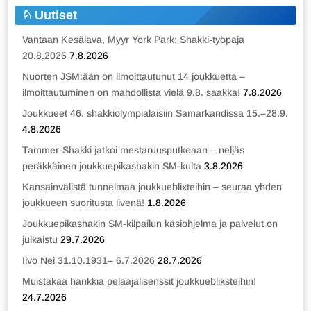
Uutiset
Vantaan Kesälava, Myyr York Park: Shakki-työpaja
20.8.2026
7.8.2026
Nuorten JSM:ään on ilmoittautunut 14 joukkuetta –
ilmoittautuminen on mahdollista vielä 9.8. saakka!
7.8.2026
Joukkueet 46. shakkiolympialaisiin Samarkandissa 15.–28.9.
4.8.2026
Tammer-Shakki jatkoi mestaruusputkeaan – neljäs
peräkkäinen joukkuepikashakin SM-kulta
3.8.2026
Kansainvälistä tunnelmaa joukkueblixteihin – seuraa yhden
joukkueen suoritusta livenä!
1.8.2026
Joukkuepikashakin SM-kilpailun käsiohjelma ja palvelut on
julkaistu
29.7.2026
Iivo Nei 31.10.1931– 6.7.2026
28.7.2026
Muistakaa hankkia pelaajalisenssit joukkuebliksteihin!
24.7.2026