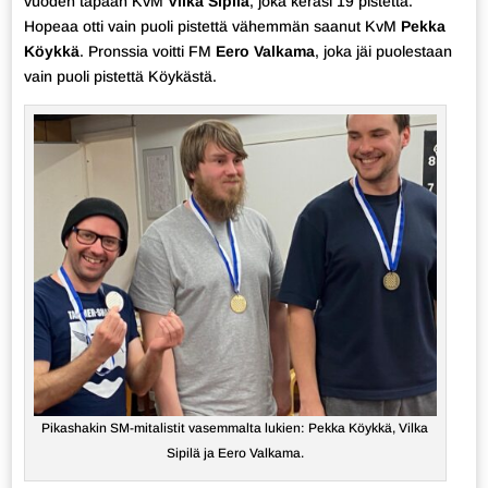
vuoden tapaan KvM
Vilka Sipilä
, joka keräsi 19 pistettä.
Hopeaa otti vain puoli pistettä vähemmän saanut KvM
Pekka
Köykkä
. Pronssia voitti FM
Eero Valkama
, joka jäi puolestaan
vain puoli pistettä Köykästä.
Pikashakin SM-mitalistit vasemmalta lukien: Pekka Köykkä, Vilka
Sipilä ja Eero Valkama.