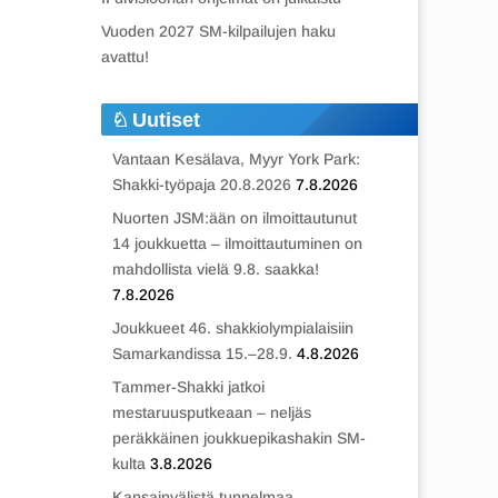
Vuoden 2027 SM-kilpailujen haku
avattu!
Uutiset
Vantaan Kesälava, Myyr York Park:
Shakki-työpaja 20.8.2026
7.8.2026
Nuorten JSM:ään on ilmoittautunut
14 joukkuetta – ilmoittautuminen on
mahdollista vielä 9.8. saakka!
7.8.2026
Joukkueet 46. shakkiolympialaisiin
Samarkandissa 15.–28.9.
4.8.2026
Tammer-Shakki jatkoi
mestaruusputkeaan – neljäs
peräkkäinen joukkuepikashakin SM-
kulta
3.8.2026
Kansainvälistä tunnelmaa