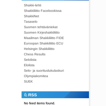
Shakki-lehti
Shakkiliitto Facebookissa
ShakkiNet
Tasaselo
Suomen tehtäväniekat
Suomen Kirjeshakkiliitto
Maailman Shakkiliitto FIDE
Euroopan Shakkiliitto ECU
Helsingin Shakkiliitto
Chess Results
Selolista
Elolista
Selo- ja suorituslukulaskuri
Olympiakomitea
SUEK
RSS
No feed items found.