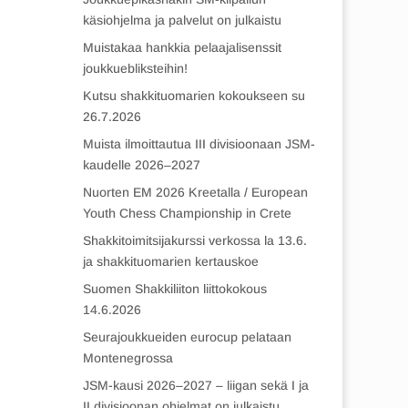
käsiohjelma ja palvelut on julkaistu
Muistakaa hankkia pelaajalisenssit
joukkuebliksteihin!
Kutsu shakkituomarien kokoukseen su
26.7.2026
Muista ilmoittautua III divisioonaan JSM-
kaudelle 2026–2027
Nuorten EM 2026 Kreetalla / European
Youth Chess Championship in Crete
Shakkitoimitsijakurssi verkossa la 13.6.
ja shakkituomarien kertauskoe
Suomen Shakkiliiton liittokokous
14.6.2026
Seurajoukkueiden eurocup pelataan
Montenegrossa
JSM-kausi 2026–2027 – liigan sekä I ja
II divisioonan ohjelmat on julkaistu