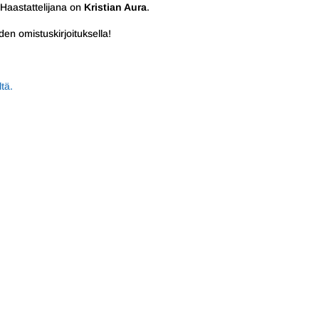
 Haastattelijana on
Kristian Aura
.
den omistuskirjoituksella!
ltä.