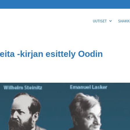
UUTISET
SHAKKI
ta -kirjan esittely Oodin