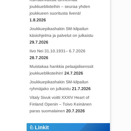
joukkueblixteihin – seuraa yhden
joukkueen suoritusta livenä!
1.8.2026
Joukkuepikashakin SM-kilpailun
käsiohjelma ja palvelut on julkaistu
29.7.2026
Iivo Nei 31.10.1931– 6.7.2026
28.7.2026
Muistakaa hankkia pelaajalisenssit
joukkuebliksteihin!
24.7.2026
Joukkuepikashakin SM-kilpailun
ryhmäjako on julkaistu
21.7.2026
Vitaly Sivuk voitti XXXIV Heart of
Finland Openin – Toivo Keinänen
paras suomalainen
20.7.2026
Linkit