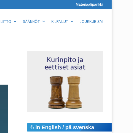
Materiaalipankki
LIITTO
SÄÄNNÖT
KILPAILUT
JOUKKUE-SM
in English / på svenska