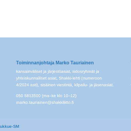
Toiminnanjohtaja Marko Tauriainen
kansainväliset ja järjestöasiat, sidosryhmät ja
yhteiskunnalliset asiat, Shakki-lehti (numeroon
4/2024 asti), sisäinen viestintä, kilpailu- ja jäsenasiat.
050 5813500 (ma–ke klo 10–12)
marko.tauriainen@shakkiliitto.fi
oukkue-SM