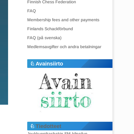
Finnish Chess Federation
FAQ
Membership fees and other payments
Finlands Schackförbund
FAQ (på svenska)
Medlemsavgifter och andra betalningar
Avainsiirto
Tiedotteet
Joukkuepikashakin SM-kilpailun