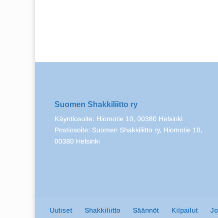
Suomen Shakkiliitto ry
Käyntiosoite: Hiomotie 10, 00380 Helsinki
Postiosoite: Suomen Shakkiliitto ry, Hiomotie 10,
00380 Helsinki
Uutiset
Shakkiliitto
Säännöt
Kilpailut
J