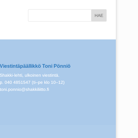
Viestintäpäällikkö Toni Pönniö
Shakki-lehti, ulkoinen viestintä.
p. 040 4851547 (ti–pe klo 10–12)
toni.ponnio@shakkiliitto.fi