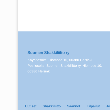
Suomen Shakkiliitto ry
Käyntiosoite: Hiomotie 10, 00380 Helsinki
Postiosoite: Suomen Shakkiliitto ry, Hiomotie 10,
00380 Helsinki
Uutiset
Shakkiliitto
Säännöt
Kilpailut
J