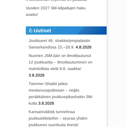
Vuoden 2027 SM-kilpailujen haku
avattu!
Uutiset
Joukkueet 46. shakkiolympialaisiin
Samarkandissa 15.–28.9.
4.8.2026
Nuorten JSM:ään on ilmoittautunut
12 joukkuetta – ilmoittautuminen on
mahdollista vielä 9.8. saakka!
3.8.2026
Tammer-Shakki jatkoi
mestaruusputkeaan – neljäs
peräkkäinen joukkuepikashakin SM-
kulta
3.8.2026
Kansainvälistä tunnelmaa
joukkueblixteihin – seuraa yhden
joukkueen suoritusta livenä!