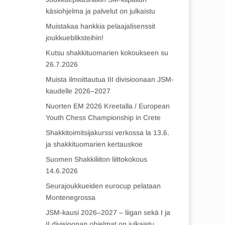
käsiohjelma ja palvelut on julkaistu
Muistakaa hankkia pelaajalisenssit
joukkuebliksteihin!
Kutsu shakkituomarien kokoukseen su
26.7.2026
Muista ilmoittautua III divisioonaan JSM-
kaudelle 2026–2027
Nuorten EM 2026 Kreetalla / European
Youth Chess Championship in Crete
Shakkitoimitsijakurssi verkossa la 13.6.
ja shakkituomarien kertauskoe
Suomen Shakkiliiton liittokokous
14.6.2026
Seurajoukkueiden eurocup pelataan
Montenegrossa
JSM-kausi 2026–2027 – liigan sekä I ja
II divisioonan ohjelmat on julkaistu