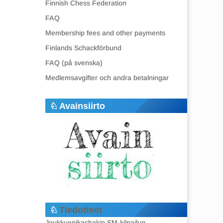
Finnish Chess Federation
FAQ
Membership fees and other payments
Finlands Schackförbund
FAQ (på svenska)
Medlemsavgifter och andra betalningar
Avainsiirto
Tiedotteet
Joukkuepikashakin SM-kilpailun