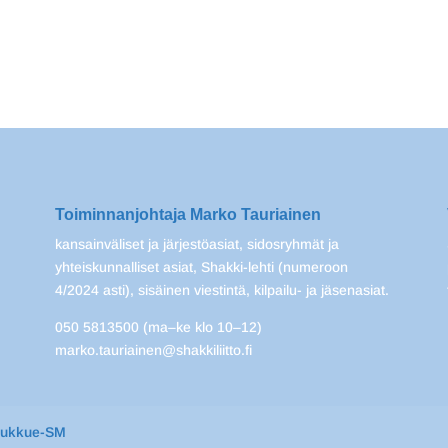
Toiminnanjohtaja Marko Tauriainen
kansainväliset ja järjestöasiat, sidosryhmät ja
yhteiskunnalliset asiat, Shakki-lehti (numeroon
4/2024 asti), sisäinen viestintä, kilpailu- ja jäsenasiat.
050 5813500 (ma–ke klo 10–12)
marko.tauriainen@shakkiliitto.fi
oukkue-SM