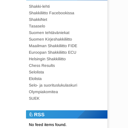
Shakki-lehti
Shakkiliitto Facebookissa
ShakkiNet
Tasaselo
Suomen tehtäväniekat
Suomen Kirjeshakkiliitto
Maailman Shakkiliitto FIDE
Euroopan Shakkiliitto ECU
Helsingin Shakkiliitto
Chess Results
Selolista
Elolista
Selo- ja suorituslukulaskuri
Olympiakomitea
SUEK
RSS
No feed items found.