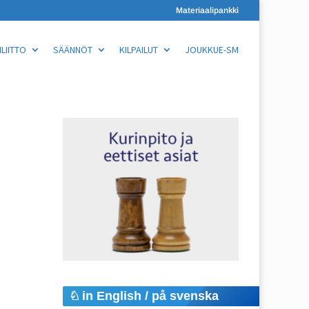
Materiaalipankki
LIITTO
SÄÄNNÖT
KILPAILUT
JOUKKUE-SM
in English / på svenska