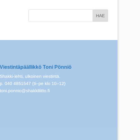
Viestintäpäällikkö Toni Pönniö
Shakki-lehti, ulkoinen viestintä.
p. 040 4851547 (ti–pe klo 10–12)
toni.ponnio@shakkiliitto.fi