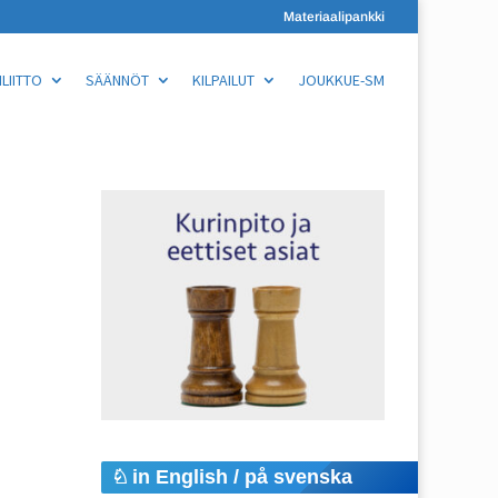
Materiaalipankki
LIITTO
SÄÄNNÖT
KILPAILUT
JOUKKUE-SM
in English / på svenska