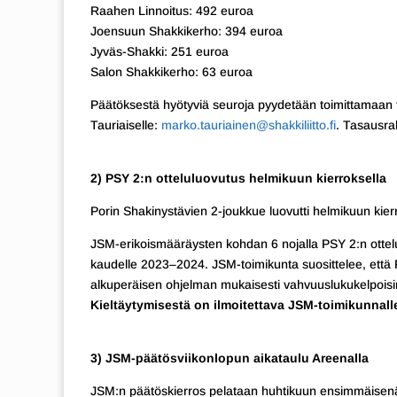
Raahen Linnoitus: 492 euroa
Joensuun Shakkikerho: 394 euroa
Jyväs-Shakki: 251 euroa
Salon Shakkikerho: 63 euroa
Päätöksestä hyötyviä seuroja pyydetään toimittamaan 
Tauriaiselle:
marko.tauriainen@shakkiliitto.fi
. Tasausr
2) PSY 2:n otteluluovutus helmikuun kierroksella
Porin Shakinystävien 2-joukkue luovutti helmikuun kie
JSM-erikoismääräysten kohdan 6 nojalla PSY 2:n ottelut
kaudelle 2023–2024. JSM-toimikunta suosittelee, ett
alkuperäisen ohjelman mukaisesti vahvuuslukukelpoisin
Kieltäytymisestä on ilmoitettava JSM-toimikunnall
3) JSM-päätösviikonlopun aikataulu Areenalla
JSM:n päätöskierros pelataan huhtikuun ensimmäisenä v