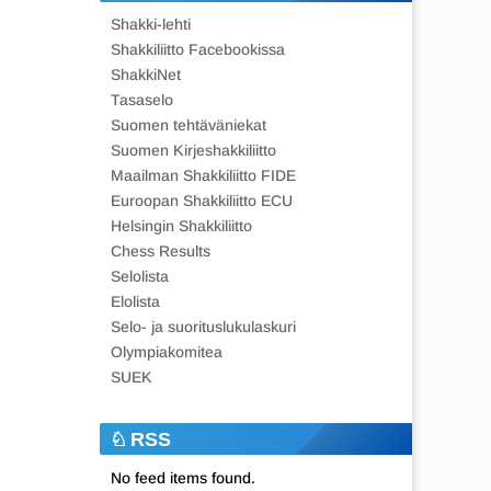
Shakki-lehti
Shakkiliitto Facebookissa
ShakkiNet
Tasaselo
Suomen tehtäväniekat
Suomen Kirjeshakkiliitto
Maailman Shakkiliitto FIDE
Euroopan Shakkiliitto ECU
Helsingin Shakkiliitto
Chess Results
Selolista
Elolista
Selo- ja suorituslukulaskuri
Olympiakomitea
SUEK
RSS
No feed items found.