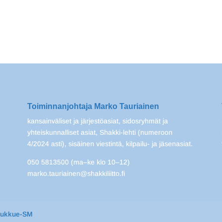
Toiminnanjohtaja Marko Tauriainen
kansainväliset ja järjestöasiat, sidosryhmät ja
yhteiskunnalliset asiat, Shakki-lehti (numeroon
4/2024 asti), sisäinen viestintä, kilpailu- ja jäsenasiat.
050 5813500 (ma–ke klo 10–12)
marko.tauriainen@shakkiliitto.fi
oukkue-SM