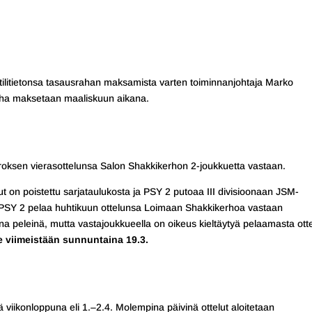
tilitietonsa tasausrahan maksamista varten toiminnanjohtaja Marko
aha maksetaan maaliskuun aikana.
rroksen vierasottelunsa Salon Shakkikerhon 2-joukkuetta vastaan.
 on poistettu sarjataulukosta ja PSY 2 putoaa III divisioonaan JSM-
ä PSY 2 pelaa huhtikuun ottelunsa Loimaan Shakkikerhoa vastaan
a peleinä, mutta vastajoukkueella on oikeus kieltäytyä pelaamasta ott
e viimeistään sunnuntaina 19.3.
iikonloppuna eli 1.–2.4. Molempina päivinä ottelut aloitetaan