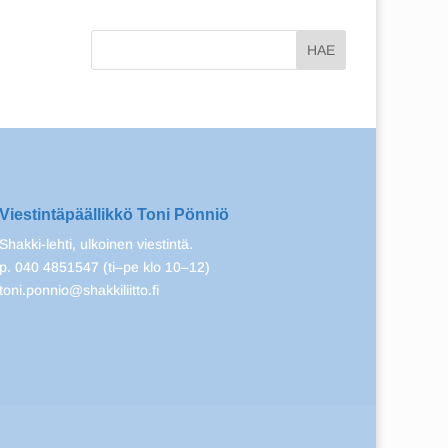
Viestintäpäällikkö Toni Pönniö
Shakki-lehti, ulkoinen viestintä.
p. 040 4851547 (ti–pe klo 10–12)
toni.ponnio@shakkiliitto.fi