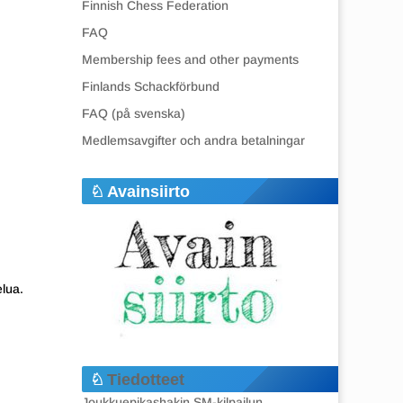
Finnish Chess Federation
FAQ
Membership fees and other payments
Finlands Schackförbund
FAQ (på svenska)
Medlemsavgifter och andra betalningar
Avainsiirto
elua.
Tiedotteet
Joukkuepikashakin SM-kilpailun