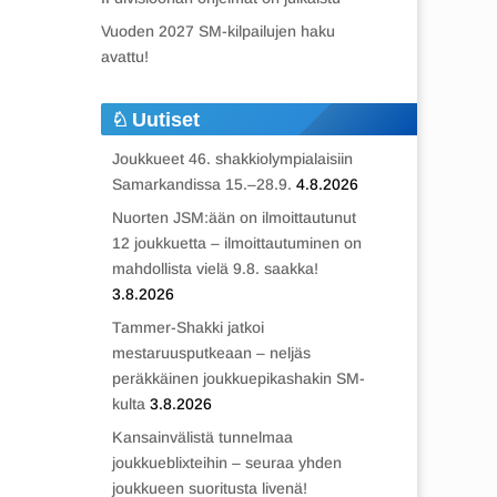
Vuoden 2027 SM-kilpailujen haku
avattu!
Uutiset
Joukkueet 46. shakkiolympialaisiin
Samarkandissa 15.–28.9.
4.8.2026
Nuorten JSM:ään on ilmoittautunut
12 joukkuetta – ilmoittautuminen on
mahdollista vielä 9.8. saakka!
3.8.2026
Tammer-Shakki jatkoi
mestaruusputkeaan – neljäs
peräkkäinen joukkuepikashakin SM-
kulta
3.8.2026
Kansainvälistä tunnelmaa
joukkueblixteihin – seuraa yhden
joukkueen suoritusta livenä!