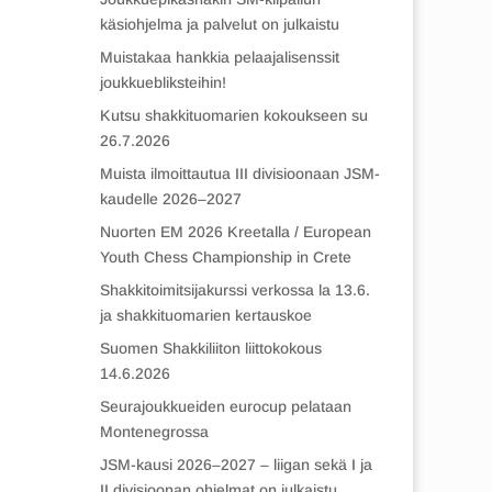
käsiohjelma ja palvelut on julkaistu
Muistakaa hankkia pelaajalisenssit
joukkuebliksteihin!
Kutsu shakkituomarien kokoukseen su
26.7.2026
Muista ilmoittautua III divisioonaan JSM-
kaudelle 2026–2027
Nuorten EM 2026 Kreetalla / European
Youth Chess Championship in Crete
Shakkitoimitsijakurssi verkossa la 13.6.
ja shakkituomarien kertauskoe
Suomen Shakkiliiton liittokokous
14.6.2026
Seurajoukkueiden eurocup pelataan
Montenegrossa
JSM-kausi 2026–2027 – liigan sekä I ja
II divisioonan ohjelmat on julkaistu