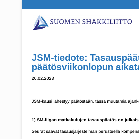
JSM-tiedote: Tasauspäät
päätösviikonlopun aikat
26.02.2023
JSM-kausi lähestyy päätöstään, tässä muutamia ajankoht
1) SM-liigan matkakulujen tasauspäätös on julkais
Seurat saavat tasausjärjestelmän perusteella kompens