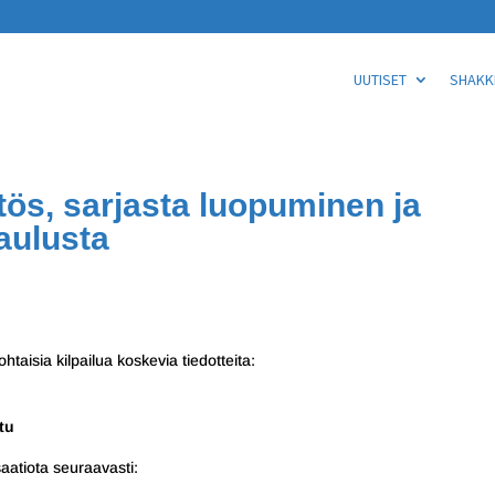
UUTISET
SHAKKI
ös, sarjasta luopuminen ja
aulusta
aisia kilpailua koskevia tiedotteita:
tu
aatiota seuraavasti: