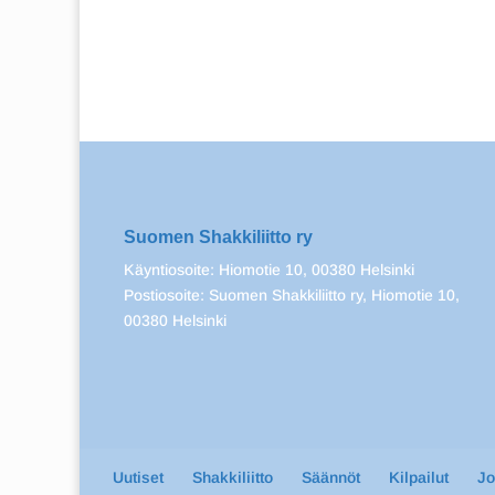
Suomen Shakkiliitto ry
Käyntiosoite: Hiomotie 10, 00380 Helsinki
Postiosoite: Suomen Shakkiliitto ry, Hiomotie 10,
00380 Helsinki
Uutiset
Shakkiliitto
Säännöt
Kilpailut
J