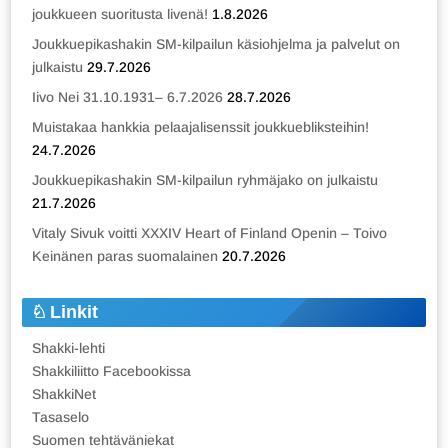
joukkueen suoritusta livenä!
1.8.2026
Joukkuepikashakin SM-kilpailun käsiohjelma ja palvelut on
julkaistu
29.7.2026
Iivo Nei 31.10.1931– 6.7.2026
28.7.2026
Muistakaa hankkia pelaajalisenssit joukkuebliksteihin!
24.7.2026
Joukkuepikashakin SM-kilpailun ryhmäjako on julkaistu
21.7.2026
Vitaly Sivuk voitti XXXIV Heart of Finland Openin – Toivo
Keinänen paras suomalainen
20.7.2026
Linkit
Shakki-lehti
Shakkiliitto Facebookissa
ShakkiNet
Tasaselo
Suomen tehtäväniekat