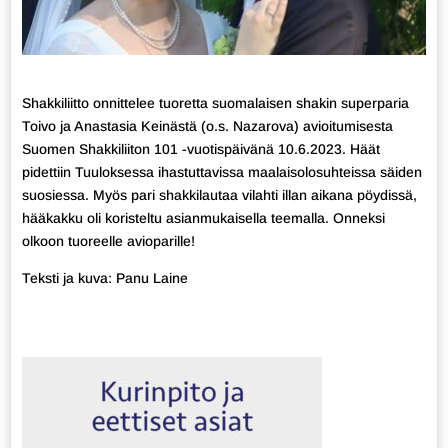
Shakkiliitto onnittelee tuoretta suomalaisen shakin superparia
Toivo ja Anastasia Keinästä (o.s. Nazarova) avioitumisesta
Suomen Shakkiliiton 101 -vuotispäivänä 10.6.2023. Häät
pidettiin Tuuloksessa ihastuttavissa maalaisolosuhteissa säiden
suosiessa. Myös pari shakkilautaa vilahti illan aikana pöydissä,
hääkakku oli koristeltu asianmukaisella teemalla. Onneksi
olkoon tuoreelle avioparille!
Teksti ja kuva: Panu Laine