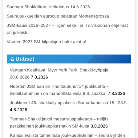
Suomen Shakkiliiton liittokokous 14.6.2026
Seurajoukkueiden eurocup pelataan Montenegrossa
JSM-kausi 2026–2027 – liigan sekä I ja II divisioonan ohjelmat
on julkaistu
Vuoden 2027 SM-kilpailujen haku avattu!
Uutiset
Vantaan Kesälava, Myyr York Park: Shakki-työpaja
20.8.2026
7.8.2026
Nuorten JSM:ään on ilmoittautunut 14 joukkuetta –
ilmoittautuminen on mahdollista vielä 9.8. saakka!
7.8.2026
Joukkueet 46. shakkiolympialaisiin Samarkandissa 15.–28.9.
4.8.2026
Tammer-Shakki jatkoi mestaruusputkeaan – neljäs
peräkkäinen joukkuepikashakin SM-kulta
3.8.2026
Kansainvälistä tunnelmaa joukkueblixteihin – seuraa yhden