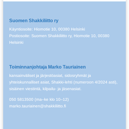
Suomen Shakkiliitto ry
Käyntiosoite: Hiomotie 10, 00380 Helsinki
Postiosoite: Suomen Shakkiliitto ry, Hiomotie 10, 00380
Helsinki
Toiminnanjohtaja Marko Tauriainen
kansainväliset ja järjestöasiat, sidosryhmät ja
yhteiskunnalliset asiat, Shakki-lehti (numeroon 4/2024 asti),
sisäinen viestintä, kilpailu- ja jäsenasiat.
050 5813500 (ma–ke klo 10–12)
marko.tauriainen@shakkiliitto.fi