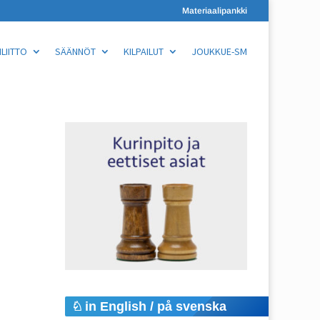
Materiaalipankki
LIITTO
SÄÄNNÖT
KILPAILUT
JOUKKUE-SM
in English / på svenska