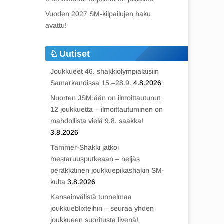
Vuoden 2027 SM-kilpailujen haku
avattu!
Uutiset
Joukkueet 46. shakkiolympialaisiin
Samarkandissa 15.–28.9.
4.8.2026
Nuorten JSM:ään on ilmoittautunut
12 joukkuetta – ilmoittautuminen on
mahdollista vielä 9.8. saakka!
3.8.2026
Tammer-Shakki jatkoi
mestaruusputkeaan – neljäs
peräkkäinen joukkuepikashakin SM-
kulta
3.8.2026
Kansainvälistä tunnelmaa
joukkueblixteihin – seuraa yhden
joukkueen suoritusta livenä!