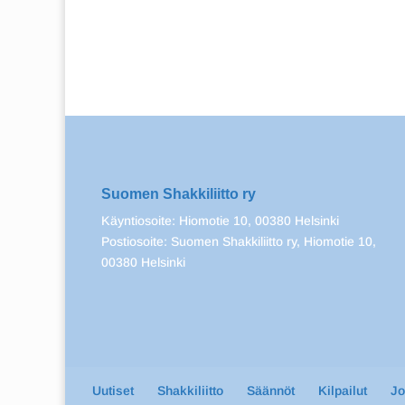
Suomen Shakkiliitto ry
Käyntiosoite: Hiomotie 10, 00380 Helsinki
Postiosoite: Suomen Shakkiliitto ry, Hiomotie 10,
00380 Helsinki
Uutiset
Shakkiliitto
Säännöt
Kilpailut
J