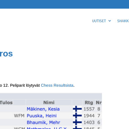
UUTISET
SHAKKI
rros
 12. Peliparit löytyvät
Chess Resultsista
.