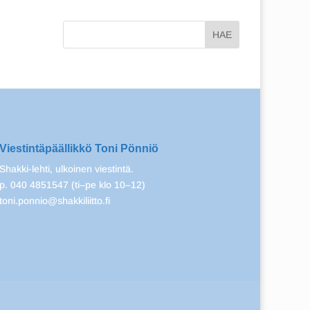
Viestintäpäällikkö Toni Pönniö
Shakki-lehti, ulkoinen viestintä.
p. 040 4851547 (ti–pe klo 10–12)
toni.ponnio@shakkiliitto.fi