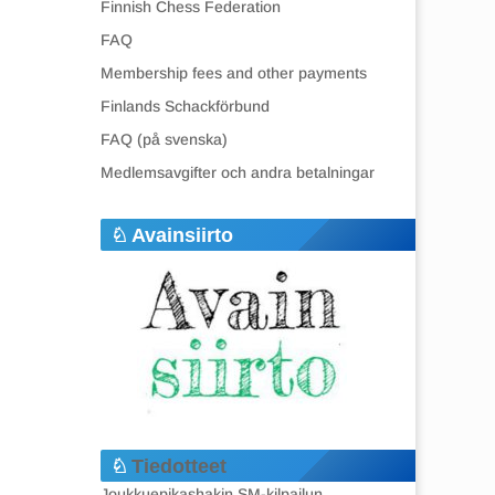
Finnish Chess Federation
FAQ
Membership fees and other payments
Finlands Schackförbund
FAQ (på svenska)
Medlemsavgifter och andra betalningar
Avainsiirto
Tiedotteet
Joukkuepikashakin SM-kilpailun