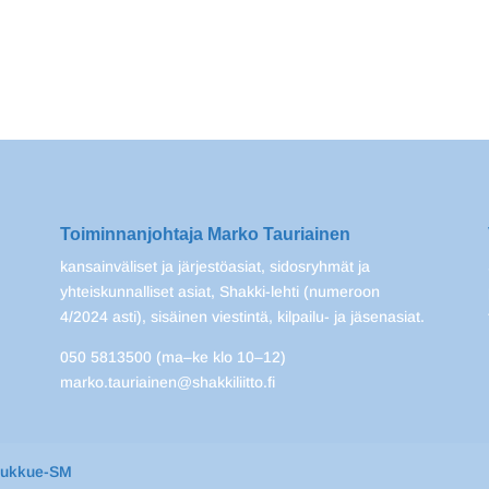
Toiminnanjohtaja Marko Tauriainen
kansainväliset ja järjestöasiat, sidosryhmät ja
yhteiskunnalliset asiat, Shakki-lehti (numeroon
4/2024 asti), sisäinen viestintä, kilpailu- ja jäsenasiat.
050 5813500 (ma–ke klo 10–12)
marko.tauriainen@shakkiliitto.fi
oukkue-SM