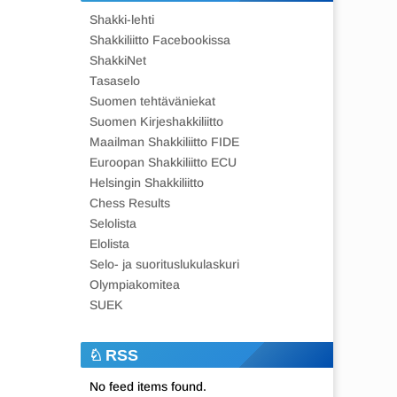
Shakki-lehti
Shakkiliitto Facebookissa
ShakkiNet
Tasaselo
Suomen tehtäväniekat
Suomen Kirjeshakkiliitto
Maailman Shakkiliitto FIDE
Euroopan Shakkiliitto ECU
Helsingin Shakkiliitto
Chess Results
Selolista
Elolista
Selo- ja suorituslukulaskuri
Olympiakomitea
SUEK
RSS
No feed items found.