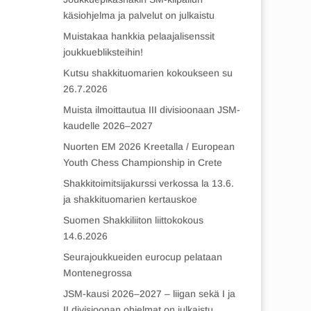
käsiohjelma ja palvelut on julkaistu
Muistakaa hankkia pelaajalisenssit
joukkuebliksteihin!
Kutsu shakkituomarien kokoukseen su
26.7.2026
Muista ilmoittautua III divisioonaan JSM-
kaudelle 2026–2027
Nuorten EM 2026 Kreetalla / European
Youth Chess Championship in Crete
Shakkitoimitsijakurssi verkossa la 13.6.
ja shakkituomarien kertauskoe
Suomen Shakkiliiton liittokokous
14.6.2026
Seurajoukkueiden eurocup pelataan
Montenegrossa
JSM-kausi 2026–2027 – liigan sekä I ja
II divisioonan ohjelmat on julkaistu