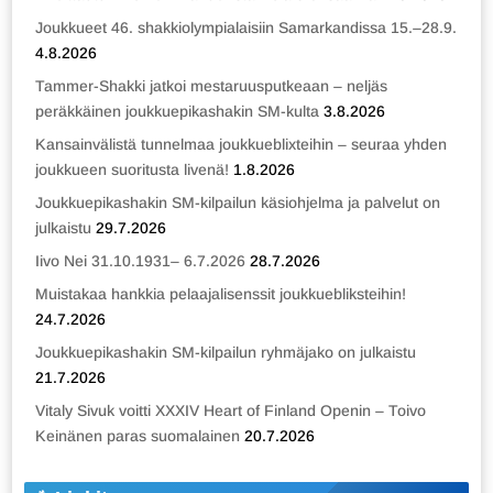
Joukkueet 46. shakkiolympialaisiin Samarkandissa 15.–28.9.
4.8.2026
Tammer-Shakki jatkoi mestaruusputkeaan – neljäs
peräkkäinen joukkuepikashakin SM-kulta
3.8.2026
Kansainvälistä tunnelmaa joukkueblixteihin – seuraa yhden
joukkueen suoritusta livenä!
1.8.2026
Joukkuepikashakin SM-kilpailun käsiohjelma ja palvelut on
julkaistu
29.7.2026
Iivo Nei 31.10.1931– 6.7.2026
28.7.2026
Muistakaa hankkia pelaajalisenssit joukkuebliksteihin!
24.7.2026
Joukkuepikashakin SM-kilpailun ryhmäjako on julkaistu
21.7.2026
Vitaly Sivuk voitti XXXIV Heart of Finland Openin – Toivo
Keinänen paras suomalainen
20.7.2026