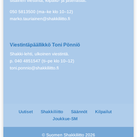
sisäinen viestintä, kilpailu- ja jäsenasiat.
050 5813500 (ma–ke klo 10–12)
marko.tauriainen@shakkiliitto.fi
Viestintäpäällikkö Toni Pönniö
Shakki-lehti, ulkoinen viestintä.
p. 040 4851547 (ti–pe klo 10–12)
toni.ponnio@shakkiliitto.fi
Uutiset
Shakkiliitto
Säännöt
Kilpailut
Joukkue-SM
© Suomen Shakkiliitto 2026