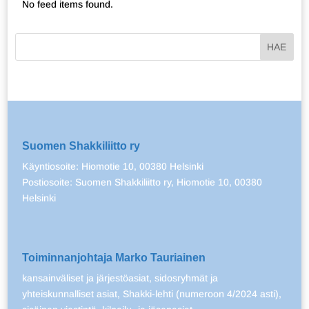
No feed items found.
Suomen Shakkiliitto ry
Käyntiosoite: Hiomotie 10, 00380 Helsinki
Postiosoite: Suomen Shakkiliitto ry, Hiomotie 10, 00380
Helsinki
Toiminnanjohtaja Marko Tauriainen
kansainväliset ja järjestöasiat, sidosryhmät ja
yhteiskunnalliset asiat, Shakki-lehti (numeroon 4/2024 asti),