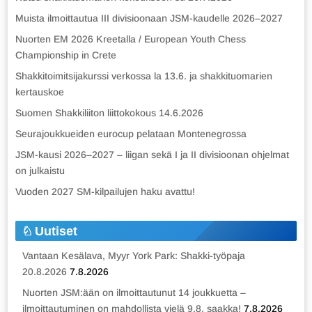
Muista ilmoittautua III divisioonaan JSM-kaudelle 2026–2027
Nuorten EM 2026 Kreetalla / European Youth Chess
Championship in Crete
Shakkitoimitsijakurssi verkossa la 13.6. ja shakkituomarien
kertauskoe
Suomen Shakkiliiton liittokokous 14.6.2026
Seurajoukkueiden eurocup pelataan Montenegrossa
JSM-kausi 2026–2027 – liigan sekä I ja II divisioonan ohjelmat
on julkaistu
Vuoden 2027 SM-kilpailujen haku avattu!
Uutiset
Vantaan Kesälava, Myyr York Park: Shakki-työpaja
20.8.2026
7.8.2026
Nuorten JSM:ään on ilmoittautunut 14 joukkuetta –
ilmoittautuminen on mahdollista vielä 9.8. saakka!
7.8.2026