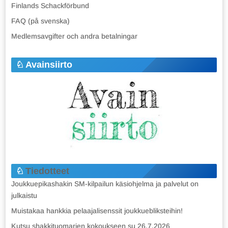
Finlands Schackförbund
FAQ (på svenska)
Medlemsavgifter och andra betalningar
Avainsiirto
Tiedotteet
Joukkuepikashakin SM-kilpailun käsiohjelma ja palvelut on
julkaistu
Muistakaa hankkia pelaajalisenssit joukkuebliksteihin!
Kutsu shakkituomarien kokoukseen su 26.7.2026