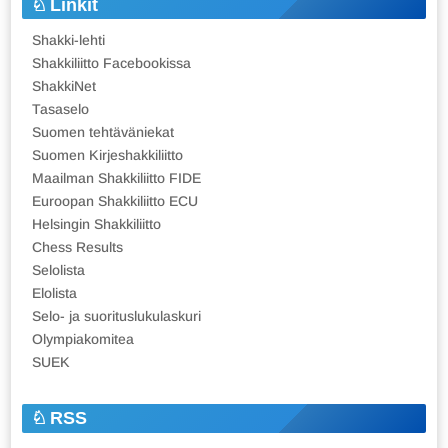
Linkit
Shakki-lehti
Shakkiliitto Facebookissa
ShakkiNet
Tasaselo
Suomen tehtäväniekat
Suomen Kirjeshakkiliitto
Maailman Shakkiliitto FIDE
Euroopan Shakkiliitto ECU
Helsingin Shakkiliitto
Chess Results
Selolista
Elolista
Selo- ja suorituslukulaskuri
Olympiakomitea
SUEK
RSS