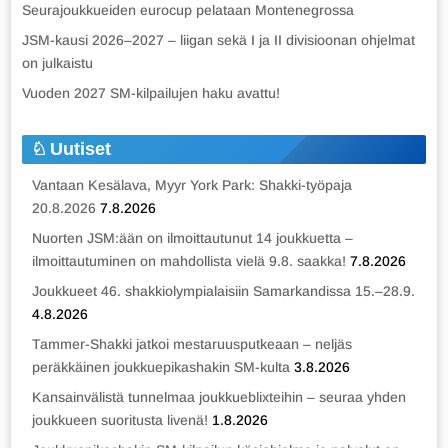
Seurajoukkueiden eurocup pelataan Montenegrossa
JSM-kausi 2026–2027 – liigan sekä I ja II divisioonan ohjelmat
on julkaistu
Vuoden 2027 SM-kilpailujen haku avattu!
Uutiset
Vantaan Kesälava, Myyr York Park: Shakki-työpaja
20.8.2026
7.8.2026
Nuorten JSM:ään on ilmoittautunut 14 joukkuetta –
ilmoittautuminen on mahdollista vielä 9.8. saakka!
7.8.2026
Joukkueet 46. shakkiolympialaisiin Samarkandissa 15.–28.9.
4.8.2026
Tammer-Shakki jatkoi mestaruusputkeaan – neljäs
peräkkäinen joukkuepikashakin SM-kulta
3.8.2026
Kansainvälistä tunnelmaa joukkueblixteihin – seuraa yhden
joukkueen suoritusta livenä!
1.8.2026