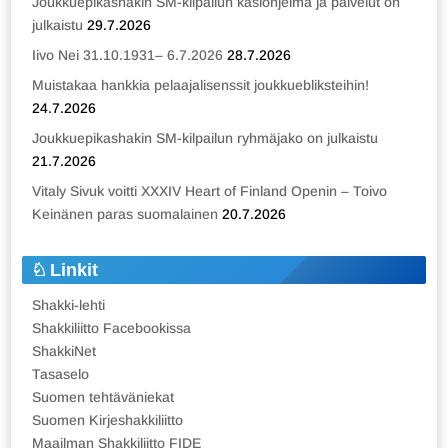
Joukkuepikashakin SM-kilpailun käsiohjelma ja palvelut on
julkaistu
29.7.2026
Iivo Nei 31.10.1931– 6.7.2026
28.7.2026
Muistakaa hankkia pelaajalisenssit joukkuebliksteihin!
24.7.2026
Joukkuepikashakin SM-kilpailun ryhmäjako on julkaistu
21.7.2026
Vitaly Sivuk voitti XXXIV Heart of Finland Openin – Toivo
Keinänen paras suomalainen
20.7.2026
Linkit
Shakki-lehti
Shakkiliitto Facebookissa
ShakkiNet
Tasaselo
Suomen tehtäväniekat
Suomen Kirjeshakkiliitto
Maailman Shakkiliitto FIDE