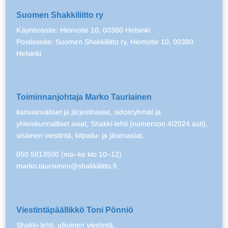
Suomen Shakkiliitto ry
Käyntiosoite: Hiomotie 10, 00380 Helsinki
Postiosoite: Suomen Shakkiliitto ry, Hiomotie 10, 00380
Helsinki
Toiminnanjohtaja Marko Tauriainen
kansainväliset ja järjestöasiat, sidosryhmät ja
yhteiskunnalliset asiat, Shakki-lehti (numeroon 4/2024 asti),
sisäinen viestintä, kilpailu- ja jäsenasiat.
050 5813500 (ma–ke klo 10–12)
marko.tauriainen@shakkiliitto.fi
Viestintäpäällikkö Toni Pönniö
Shakki-lehti, ulkoinen viestintä.