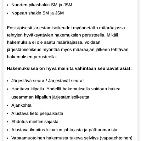
Nuorten pikashakin SM ja JSM
Nopean shakin SM ja JSM
Ensisijaisesti järjestämisoikeudet myönnetään määräajassa
tehtyjen hyväksyttävien hakemuksien perusteella. Mikäli
hakemuksia ei ole saatu määräajassa, voidaan
järjestämisoikeus myöntää myös määräajan jälkeen tehtävän
hakemuksen perusteella.
Hakemuksissa on hyvä mainita vähintään seuraavat asiat:
Järjestävä seura / Järjestävät seurat
Haettava kilpailu. Yhdellä hakemuksella voidaan hakea
useamman kilpailun järjestämisoikeutta.
Ajankohta
Alustava tieto pelipaikasta
Ehdotus miettimisajasta
Alustava ilmoitus kilpailun johtajasta ja päätuomarista
Vapaamuotoinen hakemusta tukeva selvitys (vapaaehtoinen)