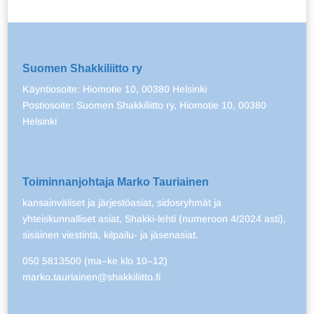
Suomen Shakkiliitto ry
Käyntiosoite: Hiomotie 10, 00380 Helsinki
Postiosoite: Suomen Shakkiliitto ry, Hiomotie 10, 00380
Helsinki
Toiminnanjohtaja Marko Tauriainen
kansainväliset ja järjestöasiat, sidosryhmät ja
yhteiskunnalliset asiat, Shakki-lehti (numeroon 4/2024 asti),
sisäinen viestintä, kilpailu- ja jäsenasiat.
050 5813500 (ma–ke klo 10–12)
marko.tauriainen@shakkiliitto.fi