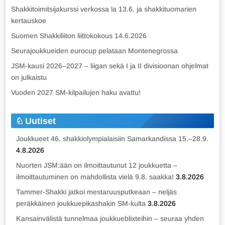
Shakkitoimitsijakurssi verkossa la 13.6. ja shakkituomarien
kertauskoe
Suomen Shakkiliiton liittokokous 14.6.2026
Seurajoukkueiden eurocup pelataan Montenegrossa
JSM-kausi 2026–2027 – liigan sekä I ja II divisioonan ohjelmat
on julkaistu
Vuoden 2027 SM-kilpailujen haku avattu!
Uutiset
Joukkueet 46. shakkiolympialaisiin Samarkandissa 15.–28.9.
4.8.2026
Nuorten JSM:ään on ilmoittautunut 12 joukkuetta –
ilmoittautuminen on mahdollista vielä 9.8. saakka!
3.8.2026
Tammer-Shakki jatkoi mestaruusputkeaan – neljäs
peräkkäinen joukkuepikashakin SM-kulta
3.8.2026
Kansainvälistä tunnelmaa joukkueblixteihin – seuraa yhden