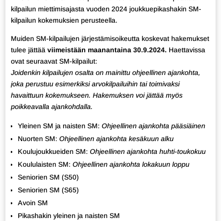
kilpailun miettimisajasta vuoden 2024 joukkuepikashakin SM-
kilpailun kokemuksien perusteella.
Muiden SM-kilpailujen järjestämisoikeutta koskevat hakemukset
tulee jättää
viimeistään maanantaina 30.9.2024.
Haettavissa
ovat seuraavat SM-kilpailut:
Joidenkin kilpailujen osalta on mainittu ohjeellinen ajankohta,
joka perustuu esimerkiksi arvokilpailuihin tai toimivaksi
havaittuun kokemukseen. Hakemuksen voi jättää myös
poikkeavalla ajankohdalla.
Yleinen SM ja naisten SM:
Ohjeellinen ajankohta pääsiäinen
Nuorten SM:
Ohjeellinen ajankohta kesäkuun alku
Koulujoukkueiden SM:
Ohjeellinen ajankohta huhti-toukokuu
Koululaisten SM:
Ohjeellinen ajankohta lokakuun loppu
Seniorien SM (S50)
Seniorien SM (S65)
Avoin SM
Pikashakin yleinen ja naisten SM