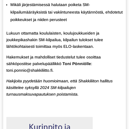
Mikäli järjestämisessä halutaan poiketa SM-
kilpailumääräyksistä tai vakiintuneesta käytännöstä, ehdotetut
poikkeukset ja niiden perusteet
Lukuun ottamatta koululaisten, koulujoukkueiden ja
joukkepikashakin SM-kilpailua, kilpailun tulokset tulee
lähtökohtaisesti toimittaa myös ELO-laskentaan.
Hakemukset ja mahdolliset tiedustelut tulee osoittaa
sähköpostitse palvelupäällikkö
Toni Pönniölle
:
toni.ponnio@shakkiliitto.fi.
Hakijoita pyydetään huomioimaan, että Shakkiliiton hallitus
käsittelee syksyllä 2024 SM-kilpailujen
turnausmaksuvapautuksen poistamista.