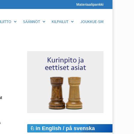
Materiaalipankki
LIITTO
SÄÄNNÖT
KILPAILUT
JOUKKUE-SM
t
ä
in English / på svenska