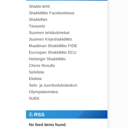
Shakki-lehti
Shakkiliitto Facebookissa
ShakkiNet
Tasaselo
Suomen tehtäväniekat
Suomen Kirjeshakkiliitto
Maailman Shakkiliitto FIDE
Euroopan Shakkiliitto ECU
Helsingin Shakkiliitto
Chess Results
Selolista
Elolista
Selo- ja suorituslukulaskuri
Olympiakomitea
SUEK
RSS
No feed items found.