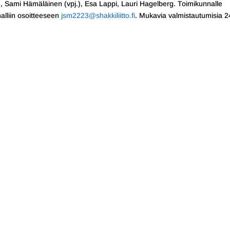
.), Sami Hämäläinen (vpj.), Esa Lappi, Lauri Hagelberg. Toimikunnalle
malliin osoitteeseen
jsm2223@shakkiliitto.fi
. Mukavia valmistautumisia 2