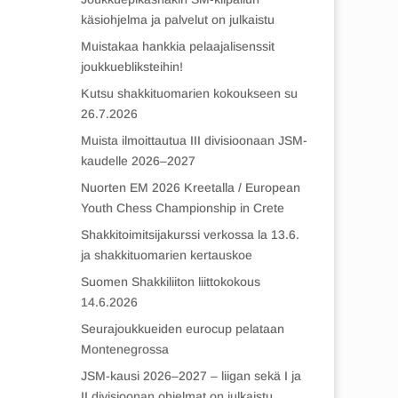
käsiohjelma ja palvelut on julkaistu
Muistakaa hankkia pelaajalisenssit
joukkuebliksteihin!
Kutsu shakkituomarien kokoukseen su
26.7.2026
Muista ilmoittautua III divisioonaan JSM-
kaudelle 2026–2027
Nuorten EM 2026 Kreetalla / European
Youth Chess Championship in Crete
Shakkitoimitsijakurssi verkossa la 13.6.
ja shakkituomarien kertauskoe
Suomen Shakkiliiton liittokokous
14.6.2026
Seurajoukkueiden eurocup pelataan
Montenegrossa
JSM-kausi 2026–2027 – liigan sekä I ja
II divisioonan ohjelmat on julkaistu