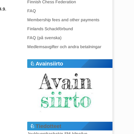
Finnish Chess Federation
4.9.
FAQ
Membership fees and other payments
Finlands Schackförbund
FAQ (på svenska)
Medlemsavgifter och andra betalningar
Avainsiirto
Tiedotteet
Joukkuepikashakin SM-kilpailun