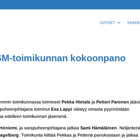
UUTISET
SHAKKI
JSM-toimikunnan kokoonpano
Aiemmin toimikunnassa toimineet
Pekka Hietala
ja
Petteri Paronen
jäävä
 puheenjohtajana toiminut
Esa Lappi
väistyy omasta pyynnöstään
kaa edelleen toimikunnan jäsenenä.
ytöniemi
, ja varapuheenjohtajana jatkaa
Sami Hämäläinen
. Neljänten
Hagelberg
. Toimikunta kiittää Pekkaa ja Petteriä panoksistaan ja jatkaa