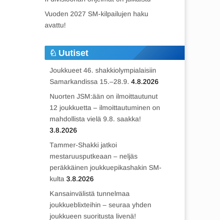
Vuoden 2027 SM-kilpailujen haku
avattu!
Uutiset
Joukkueet 46. shakkiolympialaisiin
Samarkandissa 15.–28.9.
4.8.2026
Nuorten JSM:ään on ilmoittautunut
12 joukkuetta – ilmoittautuminen on
mahdollista vielä 9.8. saakka!
3.8.2026
Tammer-Shakki jatkoi
mestaruusputkeaan – neljäs
peräkkäinen joukkuepikashakin SM-
kulta
3.8.2026
Kansainvälistä tunnelmaa
joukkueblixteihin – seuraa yhden
joukkueen suoritusta livenä!