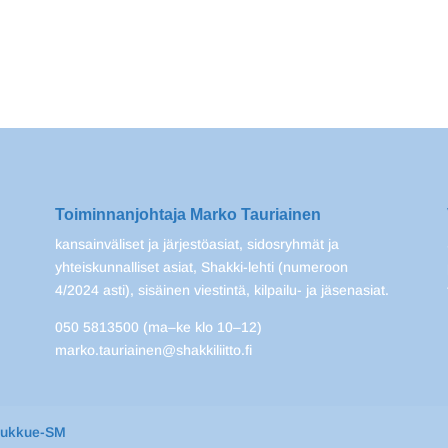
Toiminnanjohtaja Marko Tauriainen
kansainväliset ja järjestöasiat, sidosryhmät ja
yhteiskunnalliset asiat, Shakki-lehti (numeroon
4/2024 asti), sisäinen viestintä, kilpailu- ja jäsenasiat.
050 5813500 (ma–ke klo 10–12)
marko.tauriainen@shakkiliitto.fi
oukkue-SM