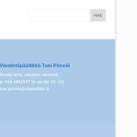
Viestintäpäällikkö Toni Pönniö
Shakki-lehti, ulkoinen viestintä.
p. 040 4851547 (ti–pe klo 10–12)
toni.ponnio@shakkiliitto.fi