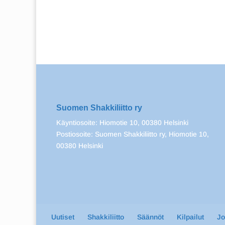
Suomen Shakkiliitto ry
Käyntiosoite: Hiomotie 10, 00380 Helsinki
Postiosoite: Suomen Shakkiliitto ry, Hiomotie 10,
00380 Helsinki
Uutiset
Shakkiliitto
Säännöt
Kilpailut
J