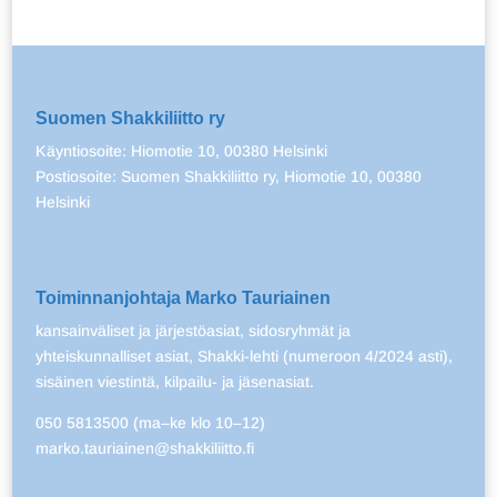
Suomen Shakkiliitto ry
Käyntiosoite: Hiomotie 10, 00380 Helsinki
Postiosoite: Suomen Shakkiliitto ry, Hiomotie 10, 00380
Helsinki
Toiminnanjohtaja Marko Tauriainen
kansainväliset ja järjestöasiat, sidosryhmät ja
yhteiskunnalliset asiat, Shakki-lehti (numeroon 4/2024 asti),
sisäinen viestintä, kilpailu- ja jäsenasiat.
050 5813500 (ma–ke klo 10–12)
marko.tauriainen@shakkiliitto.fi