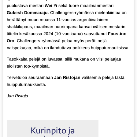
puolustava mestari
Wei Yi
sekä tuore maailmanmestari
Gukesh Dommaraju
. Challengers-ryhmässä mielenkiintoa on
herättänyt muun muassa 11-vuotias argentiinalainen
shakkilupaus, maailman nuorimpana kansainvälisen mestarin
tittelin kesäkuussa 2024 (10-vuotiaana) saavuttanut
Faustino
Oro
. Challengers-ryhmässä pelaa myös peräti neljä
naispelaajaa, mikä on ilahduttava poikkeus huipputurnauksissa.
Tasokkaita pelejä on luvassa, sillä mukana on viisi pelaajaa
elolistan top-kympistä.
Tervetuloa seuraamaan
Jan Ristojan
valitsemia pelejä tästä
huipputurnauksesta.
Jan Ristoja