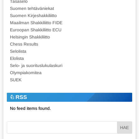
Tasaselo
Suomen tehtäväniekat
Suomen Kirjeshakkiliitto
Maailman Shakkiliitto FIDE
Euroopan Shakkiliitto ECU
Helsingin Shakkiliitto
Chess Results
Selolista
Elolista
Selo- ja suorituslukulaskuri
Olympiakomitea
SUEK
RSS
No feed items found.