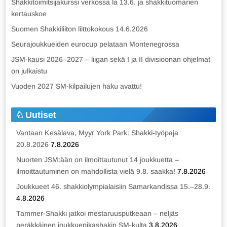
Shakkitoimitsijakurssi verkossa la 13.6. ja shakkituomarien
kertauskoe
Suomen Shakkiliiton liittokokous 14.6.2026
Seurajoukkueiden eurocup pelataan Montenegrossa
JSM-kausi 2026–2027 – liigan sekä I ja II divisioonan ohjelmat
on julkaistu
Vuoden 2027 SM-kilpailujen haku avattu!
Uutiset
Vantaan Kesälava, Myyr York Park: Shakki-työpaja
20.8.2026
7.8.2026
Nuorten JSM:ään on ilmoittautunut 14 joukkuetta –
ilmoittautuminen on mahdollista vielä 9.8. saakka!
7.8.2026
Joukkueet 46. shakkiolympialaisiin Samarkandissa 15.–28.9.
4.8.2026
Tammer-Shakki jatkoi mestaruusputkeaan – neljäs
peräkkäinen joukkuepikashakin SM-kulta
3.8.2026