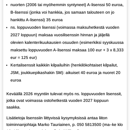
nuorten (2006 tai myöhemmin syntyneet) A-lisenssi 50 euroa,
B-lisenssi (jonka voi hankkia, jos samaan talouteen on jo
hankittu A-lisenssi) 35 euroa
ns. loppuvuoden lisenssi (voimassa maksuhetkestä vuoden
2027 loppuun) maksaa vuosilisenssin hinnan ja jäljellä
olevien kalenterikuukausien osuuden (esimerkiksi syyskuussa
maksettu loppuvuoden A-lisenssi maksaa 100 eur + 3 x 8,333
eur = 125 eur)
Kertalisenssit kaikkiin kilpailuihin (henkilökohtaiset kilpailut,
JSM, joukkuepikashakin SM): aikuiset 40 euroa ja nuoret 20
euroa
Keväällä 2026 myyntiin tulevat myös ns. loppuvuoden lisenssit,
jotka ovat voimassa ostohetkestä vuoden 2027 loppuun
saakka.
Lisätietoja lisenssiin liittyvissä kysymyksissä antaa liiton
toiminnanjohtaja Marko Tauriainen, p. 050 5813500 (ma–ke klo