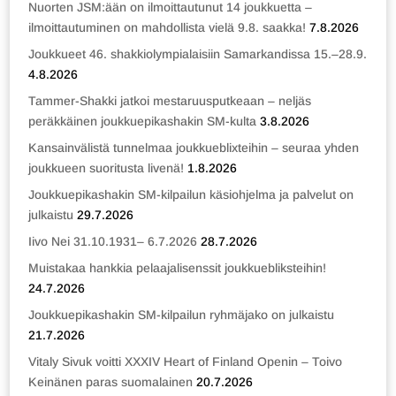
Nuorten JSM:ään on ilmoittautunut 14 joukkuetta –
ilmoittautuminen on mahdollista vielä 9.8. saakka!
7.8.2026
Joukkueet 46. shakkiolympialaisiin Samarkandissa 15.–28.9.
4.8.2026
Tammer-Shakki jatkoi mestaruusputkeaan – neljäs
peräkkäinen joukkuepikashakin SM-kulta
3.8.2026
Kansainvälistä tunnelmaa joukkueblixteihin – seuraa yhden
joukkueen suoritusta livenä!
1.8.2026
Joukkuepikashakin SM-kilpailun käsiohjelma ja palvelut on
julkaistu
29.7.2026
Iivo Nei 31.10.1931– 6.7.2026
28.7.2026
Muistakaa hankkia pelaajalisenssit joukkuebliksteihin!
24.7.2026
Joukkuepikashakin SM-kilpailun ryhmäjako on julkaistu
21.7.2026
Vitaly Sivuk voitti XXXIV Heart of Finland Openin – Toivo
Keinänen paras suomalainen
20.7.2026