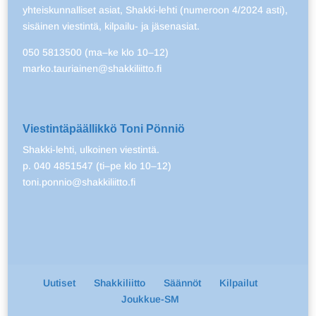
yhteiskunnalliset asiat, Shakki-lehti (numeroon 4/2024 asti),
sisäinen viestintä, kilpailu- ja jäsenasiat.
050 5813500 (ma–ke klo 10–12)
marko.tauriainen@shakkiliitto.fi
Viestintäpäällikkö Toni Pönniö
Shakki-lehti, ulkoinen viestintä.
p. 040 4851547 (ti–pe klo 10–12)
toni.ponnio@shakkiliitto.fi
Uutiset
Shakkiliitto
Säännöt
Kilpailut
Joukkue-SM