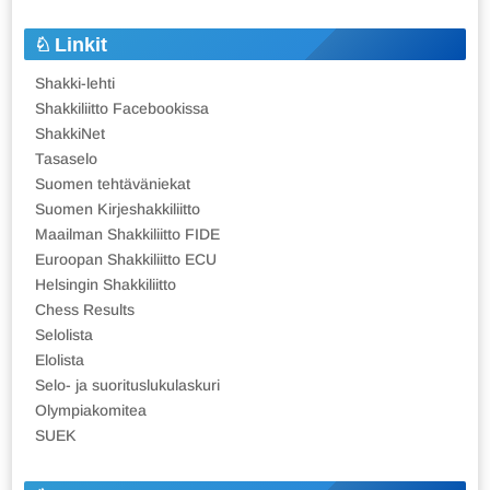
Linkit
Shakki-lehti
Shakkiliitto Facebookissa
ShakkiNet
Tasaselo
Suomen tehtäväniekat
Suomen Kirjeshakkiliitto
Maailman Shakkiliitto FIDE
Euroopan Shakkiliitto ECU
Helsingin Shakkiliitto
Chess Results
Selolista
Elolista
Selo- ja suorituslukulaskuri
Olympiakomitea
SUEK