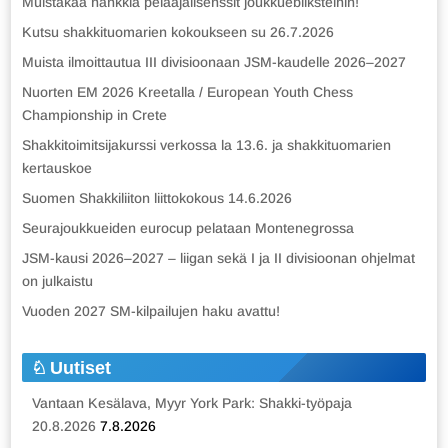
Muistakaa hankkia pelaajalisenssit joukkuebliksteihin!
Kutsu shakkituomarien kokoukseen su 26.7.2026
Muista ilmoittautua III divisioonaan JSM-kaudelle 2026–2027
Nuorten EM 2026 Kreetalla / European Youth Chess
Championship in Crete
Shakkitoimitsijakurssi verkossa la 13.6. ja shakkituomarien
kertauskoe
Suomen Shakkiliiton liittokokous 14.6.2026
Seurajoukkueiden eurocup pelataan Montenegrossa
JSM-kausi 2026–2027 – liigan sekä I ja II divisioonan ohjelmat
on julkaistu
Vuoden 2027 SM-kilpailujen haku avattu!
Uutiset
Vantaan Kesälava, Myyr York Park: Shakki-työpaja
20.8.2026
7.8.2026