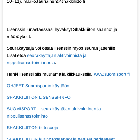
10–12), marko.tauriainen@shakkiliitto.fi
Lisenssin lunastaessasi hyväksyt Shakkiliiton säännöt ja
määräykset.
Seurakäyttäjä voi ostaa lisenssin myös seuran jäsenille.
Lisätietoa
seurakäyttäjän aktivoinnista ja
nippulisenssitoiminnosta
.
Hanki lisenssi siis muutamalla klikkauksella:
www.suomisport.fi
OHJEET Suomisportin käyttöön
SHAKKILIITON LISENSSI-INFO
SUOMISPORT – seurakäyttäjän aktivoiminen ja
nippulisenssitoiminto
SHAKKILIITON tietosuoja
SHAKKILIITON kurinpitosäännöt ja eettiset periaatteet