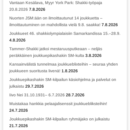
Vantaan Kesälava, Myyr York Park: Shakki-työpaja
20.8.2026
7.8.2026
Nuorten JSM:ään on ilmoittautunut 14 joukkuetta –
ilmoittautuminen on mahdollista vielä 9.8. saakka!
7.8.2026
Joukkueet 46. shakkiolympialaisiin Samarkandissa 15.–28.9.
4.8.2026
Tammer-Shakki jatkoi mestaruusputkeaan – neljäs
peräkkäinen joukkuepikashakin SM-kulta
3.8.2026
Kansainvälistä tunnelmaa joukkueblixteihin – seuraa yhden
joukkueen suoritusta livenä!
1.8.2026
Joukkuepikashakin SM-kilpailun käsiohjelma ja palvelut on
julkaistu
29.7.2026
Iivo Nei 31.10.1931– 6.7.2026
28.7.2026
Muistakaa hankkia pelaajalisenssit joukkuebliksteihin!
24.7.2026
Joukkuepikashakin SM-kilpailun ryhmäjako on julkaistu
21.7.2026