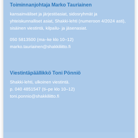
Toiminnanjohtaja Marko Tauriainen
kansainväliset ja järjestöasiat, sidosryhmät ja
yhteiskunnalliset asiat, Shakki-lehti (numeroon 4/2024 asti),
sisäinen viestintä, kilpailu- ja jäsenasiat.
050 5813500 (ma–ke klo 10–12)
marko.tauriainen@shakkiliitto.fi
Viestintäpäällikkö Toni Pönniö
Shakki-lehti, ulkoinen viestintä.
p. 040 4851547 (ti–pe klo 10–12)
toni.ponnio@shakkiliitto.fi