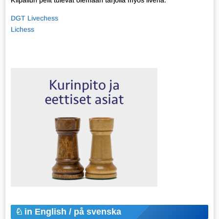
Kilpailun pelit tulevat olemaan tarjolla myös livenä:
DGT Livechess
Lichess
in English / på svenska