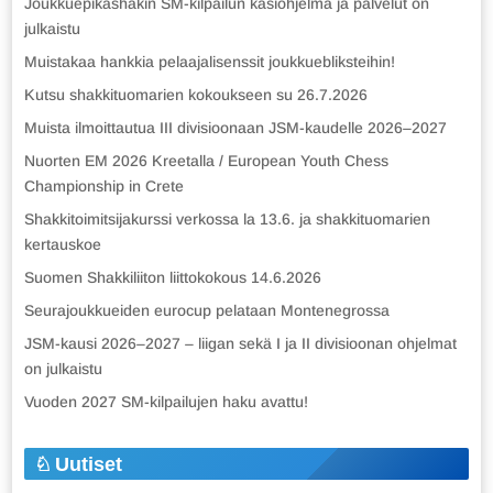
Joukkuepikashakin SM-kilpailun käsiohjelma ja palvelut on
julkaistu
Muistakaa hankkia pelaajalisenssit joukkuebliksteihin!
Kutsu shakkituomarien kokoukseen su 26.7.2026
Muista ilmoittautua III divisioonaan JSM-kaudelle 2026–2027
Nuorten EM 2026 Kreetalla / European Youth Chess
Championship in Crete
Shakkitoimitsijakurssi verkossa la 13.6. ja shakkituomarien
kertauskoe
Suomen Shakkiliiton liittokokous 14.6.2026
Seurajoukkueiden eurocup pelataan Montenegrossa
JSM-kausi 2026–2027 – liigan sekä I ja II divisioonan ohjelmat
on julkaistu
Vuoden 2027 SM-kilpailujen haku avattu!
Uutiset