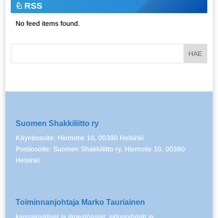
RSS
No feed items found.
Suomen Shakkiliitto ry
Käyntiosoite: Hiomotie 10, 00380 Helsinki
Postiosoite: Suomen Shakkiliitto ry, Hiomotie 10, 00380
Helsinki
Toiminnanjohtaja Marko Tauriainen
kansainväliset ja järjestöasiat, sidosryhmät ja