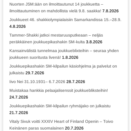
Nuorten JSM:ään on ilmoittautunut 14 joukkuetta –
ilmoittautuminen on mahdollista vielä 9.8. saakka!
7.8.2026
Joukkueet 46. shakkiolympialaisiin Samarkandissa 15.–28.9.
4.8.2026
Tammer-Shakki jatkoi mestaruusputkeaan – neljäs
peräkkäinen joukkuepikashakin SM-kulta
3.8.2026
Kansainvälistä tunnelmaa joukkueblixteihin – seuraa yhden
joukkueen suoritusta livenä!
1.8.2026
Joukkuepikashakin SM-kilpailun käsiohjelma ja palvelut on
julkaistu
29.7.2026
Iivo Nei 31.10.1931– 6.7.2026
28.7.2026
Muistakaa hankkia pelaajalisenssit joukkuebliksteihin!
24.7.2026
Joukkuepikashakin SM-kilpailun ryhmäjako on julkaistu
21.7.2026
Vitaly Sivuk voitti XXXIV Heart of Finland Openin – Toivo
Keinänen paras suomalainen
20.7.2026