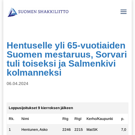
Hentuselle yli 65-vuotiaiden
Suomen mestaruus, Sorvari
tuli toiseksi ja Salmenkivi
kolmanneksi
06.04.2024
Loppusijoitukset 9 kierroksen jälkeen
Rk.
Nimi
Rtg
RtgI
Kerho/Kaupunki
p.
1
Hentunen, Asko
2246
2215
MatSK
7,0