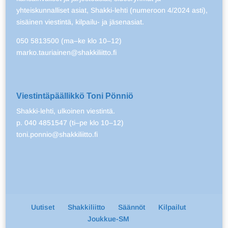
yhteiskunnalliset asiat, Shakki-lehti (numeroon 4/2024 asti),
sisäinen viestintä, kilpailu- ja jäsenasiat.
050 5813500 (ma–ke klo 10–12)
marko.tauriainen@shakkiliitto.fi
Viestintäpäällikkö Toni Pönniö
Shakki-lehti, ulkoinen viestintä.
p. 040 4851547 (ti–pe klo 10–12)
toni.ponnio@shakkiliitto.fi
Uutiset
Shakkiliitto
Säännöt
Kilpailut
Joukkue-SM