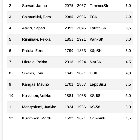
2
Sorvari, Jarmo
2075
2057
TammerSh
6,0
3
Salmenkivi, Eero
2085
2036
ESK
6,0
4
Aakio, Seppo
2055
2046
LauttSSK
5,5
5
Riihimäki, Pekka
1851
1921
KankSK
5,0
6
Patola, Eero
1790
1863
KäpSK
5,0
7
Hietala, Pekka
2018
1994
MatSK
4,5
8
Smeds, Tom
1645
1821
HSK
4,0
9
Kangas, Mauno
1702
1867
LeppSisu
3,5
10
Koskinen, Veikko
1884
1938
KS-58
3,0
11
Mäntyniemi, Jaakko
1824
1936
KS-58
3,0
12
Kukkonen, Martti
1532
1671
Gambiitti
1,5