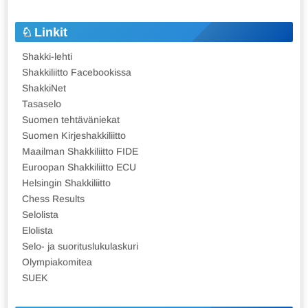
Linkit
Shakki-lehti
Shakkiliitto Facebookissa
ShakkiNet
Tasaselo
Suomen tehtäväniekat
Suomen Kirjeshakkiliitto
Maailman Shakkiliitto FIDE
Euroopan Shakkiliitto ECU
Helsingin Shakkiliitto
Chess Results
Selolista
Elolista
Selo- ja suorituslukulaskuri
Olympiakomitea
SUEK