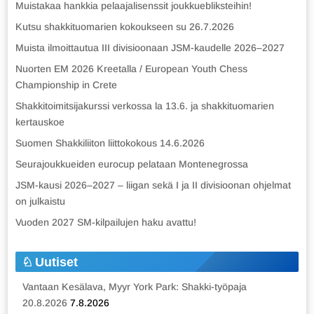
Muistakaa hankkia pelaajalisenssit joukkuebliksteihin!
Kutsu shakkituomarien kokoukseen su 26.7.2026
Muista ilmoittautua III divisioonaan JSM-kaudelle 2026–2027
Nuorten EM 2026 Kreetalla / European Youth Chess
Championship in Crete
Shakkitoimitsijakurssi verkossa la 13.6. ja shakkituomarien
kertauskoe
Suomen Shakkiliiton liittokokous 14.6.2026
Seurajoukkueiden eurocup pelataan Montenegrossa
JSM-kausi 2026–2027 – liigan sekä I ja II divisioonan ohjelmat
on julkaistu
Vuoden 2027 SM-kilpailujen haku avattu!
Uutiset
Vantaan Kesälava, Myyr York Park: Shakki-työpaja
20.8.2026
7.8.2026