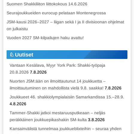
Suomen Shakkiliiton liittokokous 14.6.2026
Seurajoukkueiden eurocup pelataan Montenegrossa
JSM-kausi 2026–2027 – liigan sekä I ja II divisioonan ohjelmat
on julkaistu
Vuoden 2027 SM-kilpailujen haku avattu!
Uutiset
Vantaan Kesälava, Myyr York Park: Shakki-työpaja
20.8.2026
7.8.2026
Nuorten JSM:ään on ilmoittautunut 14 joukkuetta –
ilmoittautuminen on mahdollista vielä 9.8. saakka!
7.8.2026
Joukkueet 46. shakkiolympialaisiin Samarkandissa 15.–28.9.
4.8.2026
Tammer-Shakki jatkoi mestaruusputkeaan – neljäs
peräkkäinen joukkuepikashakin SM-kulta
3.8.2026
Kansainvälistä tunnelmaa joukkueblixteihin – seuraa yhden