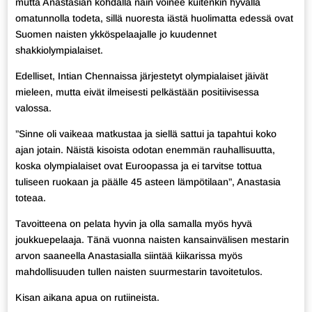
mutta Anastasian kohdalla näin voinee kuitenkin hyvällä
omatunnolla todeta, sillä nuoresta iästä huolimatta edessä ovat
Suomen naisten ykköspelaajalle jo kuudennet
shakkiolympialaiset.
Edelliset, Intian Chennaissa järjestetyt olympialaiset jäivät
mieleen, mutta eivät ilmeisesti pelkästään positiivisessa
valossa.
”Sinne oli vaikeaa matkustaa ja siellä sattui ja tapahtui koko
ajan jotain. Näistä kisoista odotan enemmän rauhallisuutta,
koska olympialaiset ovat Euroopassa ja ei tarvitse tottua
tuliseen ruokaan ja päälle 45 asteen lämpötilaan”, Anastasia
toteaa.
Tavoitteena on pelata hyvin ja olla samalla myös hyvä
joukkuepelaaja. Tänä vuonna naisten kansainvälisen mestarin
arvon saaneella Anastasialla siintää kiikarissa myös
mahdollisuuden tullen naisten suurmestarin tavoitetulos.
Kisan aikana apua on rutiineista.