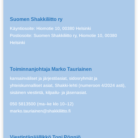
Suomen Shakkiliitto ry
Käyntiosoite: Hiomotie 10, 00380 Helsinki
Postiosoite: Suomen Shakkiliitto ry, Hiomotie 10, 00380
Helsinki
Toiminnanjohtaja Marko Tauriainen
kansainväliset ja järjestöasiat, sidosryhmät ja
yhteiskunnalliset asiat, Shakki-lehti (numeroon 4/2024 asti),
sisäinen viestintä, kilpailu- ja jäsenasiat.
050 5813500 (ma–ke klo 10–12)
marko.tauriainen@shakkiliitto.fi
Viestintäpäällikkö Toni Pönniö