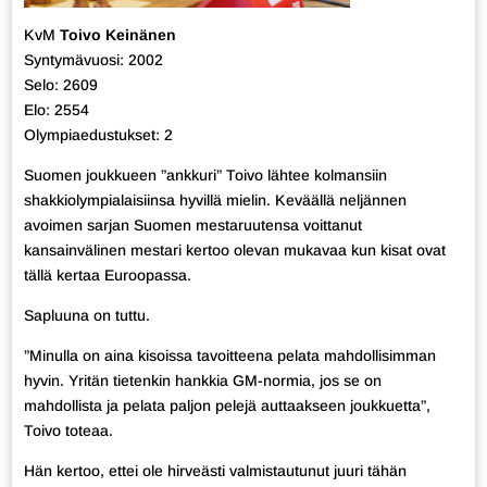
KvM
Toivo Keinänen
Syntymävuosi: 2002
Selo: 2609
Elo: 2554
Olympiaedustukset: 2
Suomen joukkueen ”ankkuri” Toivo lähtee kolmansiin
shakkiolympialaisiinsa hyvillä mielin. Keväällä neljännen
avoimen sarjan Suomen mestaruutensa voittanut
kansainvälinen mestari kertoo olevan mukavaa kun kisat ovat
tällä kertaa Euroopassa.
Sapluuna on tuttu.
”Minulla on aina kisoissa tavoitteena pelata mahdollisimman
hyvin. Yritän tietenkin hankkia GM-normia, jos se on
mahdollista ja pelata paljon pelejä auttaakseen joukkuetta”,
Toivo toteaa.
Hän kertoo, ettei ole hirveästi valmistautunut juuri tähän