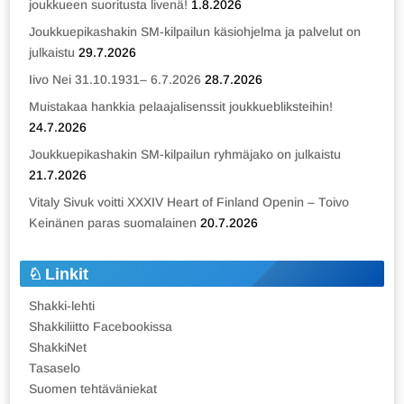
joukkueen suoritusta livenä!
1.8.2026
Joukkuepikashakin SM-kilpailun käsiohjelma ja palvelut on
julkaistu
29.7.2026
Iivo Nei 31.10.1931– 6.7.2026
28.7.2026
Muistakaa hankkia pelaajalisenssit joukkuebliksteihin!
24.7.2026
Joukkuepikashakin SM-kilpailun ryhmäjako on julkaistu
21.7.2026
Vitaly Sivuk voitti XXXIV Heart of Finland Openin – Toivo
Keinänen paras suomalainen
20.7.2026
Linkit
Shakki-lehti
Shakkiliitto Facebookissa
ShakkiNet
Tasaselo
Suomen tehtäväniekat