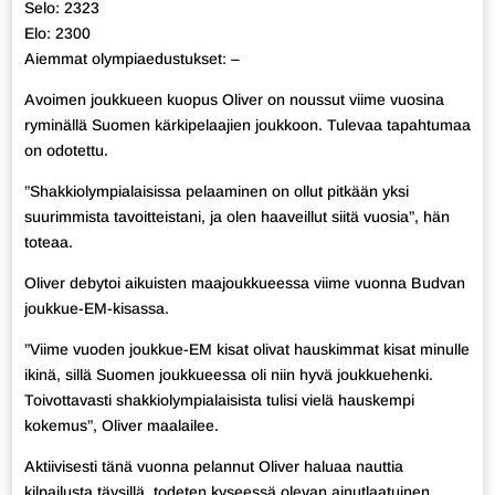
Selo: 2323
Elo: 2300
Aiemmat olympiaedustukset: –
Avoimen joukkueen kuopus Oliver on noussut viime vuosina
ryminällä Suomen kärkipelaajien joukkoon. Tulevaa tapahtumaa
on odotettu.
”Shakkiolympialaisissa pelaaminen on ollut pitkään yksi
suurimmista tavoitteistani, ja olen haaveillut siitä vuosia”, hän
toteaa.
Oliver debytoi aikuisten maajoukkueessa viime vuonna Budvan
joukkue-EM-kisassa.
”Viime vuoden joukkue-EM kisat olivat hauskimmat kisat minulle
ikinä, sillä Suomen joukkueessa oli niin hyvä joukkuehenki.
Toivottavasti shakkiolympialaisista tulisi vielä hauskempi
kokemus”, Oliver maalailee.
Aktiivisesti tänä vuonna pelannut Oliver haluaa nauttia
kilpailusta täysillä, todeten kyseessä olevan ainutlaatuinen