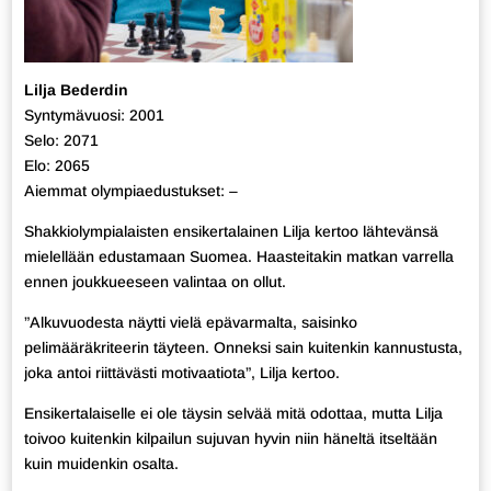
Lilja Bederdin
Syntymävuosi: 2001
Selo: 2071
Elo: 2065
Aiemmat olympiaedustukset: –
Shakkiolympialaisten ensikertalainen Lilja kertoo lähtevänsä
mielellään edustamaan Suomea. Haasteitakin matkan varrella
ennen joukkueeseen valintaa on ollut.
”Alkuvuodesta näytti vielä epävarmalta, saisinko
pelimääräkriteerin täyteen. Onneksi sain kuitenkin kannustusta,
joka antoi riittävästi motivaatiota”, Lilja kertoo.
Ensikertalaiselle ei ole täysin selvää mitä odottaa, mutta Lilja
toivoo kuitenkin kilpailun sujuvan hyvin niin häneltä itseltään
kuin muidenkin osalta.