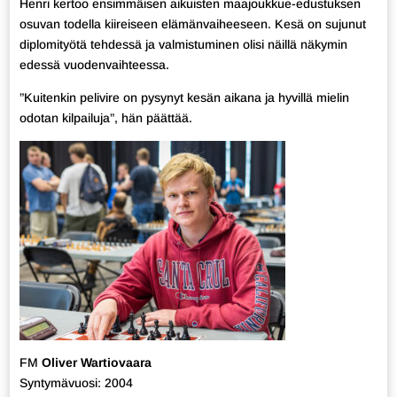
Henri kertoo ensimmäisen aikuisten maajoukkue-edustuksen
osuvan todella kiireiseen elämänvaiheeseen. Kesä on sujunut
diplomityötä tehdessä ja valmistuminen olisi näillä näkymin
edessä vuodenvaihteessa.
”Kuitenkin pelivire on pysynyt kesän aikana ja hyvillä mielin
odotan kilpailuja”, hän päättää.
FM
Oliver Wartiovaara
Syntymävuosi: 2004