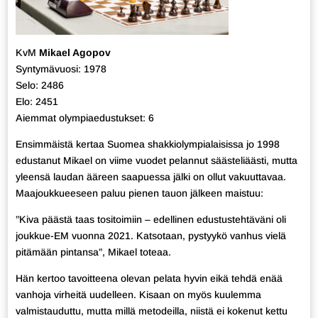
KvM
Mikael Agopov
Syntymävuosi: 1978
Selo: 2486
Elo: 2451
Aiemmat olympiaedustukset: 6
Ensimmäistä kertaa Suomea shakkiolympialaisissa jo 1998
edustanut Mikael on viime vuodet pelannut säästeliäästi, mutta
yleensä laudan ääreen saapuessa jälki on ollut vakuuttavaa.
Maajoukkueeseen paluu pienen tauon jälkeen maistuu:
”Kiva päästä taas tositoimiin – edellinen edustustehtäväni oli
joukkue-EM vuonna 2021. Katsotaan, pystyykö vanhus vielä
pitämään pintansa”, Mikael toteaa.
Hän kertoo tavoitteena olevan pelata hyvin eikä tehdä enää
vanhoja virheitä uudelleen. Kisaan on myös kuulemma
valmistauduttu, mutta millä metodeilla, niistä ei kokenut kettu