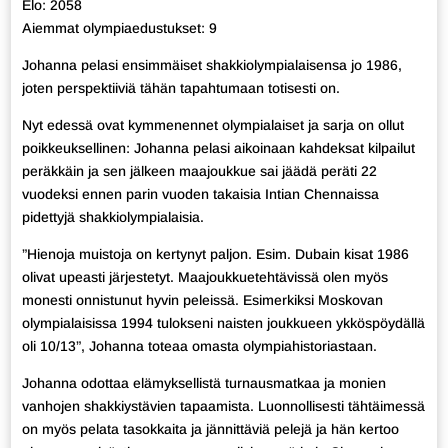
Elo: 2058
Aiemmat olympiaedustukset: 9
Johanna pelasi ensimmäiset shakkiolympialaisensa jo 1986,
joten perspektiiviä tähän tapahtumaan totisesti on.
Nyt edessä ovat kymmenennet olympialaiset ja sarja on ollut
poikkeuksellinen: Johanna pelasi aikoinaan kahdeksat kilpailut
peräkkäin ja sen jälkeen maajoukkue sai jäädä peräti 22
vuodeksi ennen parin vuoden takaisia Intian Chennaissa
pidettyjä shakkiolympialaisia.
”Hienoja muistoja on kertynyt paljon. Esim. Dubain kisat 1986
olivat upeasti järjestetyt. Maajoukkuetehtävissä olen myös
monesti onnistunut hyvin peleissä. Esimerkiksi Moskovan
olympialaisissa 1994 tulokseni naisten joukkueen ykköspöydällä
oli 10/13”, Johanna toteaa omasta olympiahistoriastaan.
Johanna odottaa elämyksellistä turnausmatkaa ja monien
vanhojen shakkiystävien tapaamista. Luonnollisesti tähtäimessä
on myös pelata tasokkaita ja jännittäviä pelejä ja hän kertoo