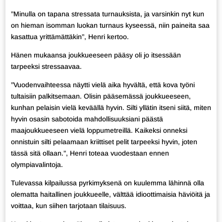
”Minulla on tapana stressata turnauksista, ja varsinkin nyt kun
on hieman isomman luokan turnaus kyseessä, niin paineita saa
kasattua yrittämättäkin”, Henri kertoo.
Hänen mukaansa joukkueeseen pääsy oli jo itsessään
tarpeeksi stressaavaa.
”Vuodenvaihteessa näytti vielä aika hyvältä, että kova työni
tultaisiin palkitsemaan. Olisin pääsemässä joukkueeseen,
kunhan pelaisin vielä keväällä hyvin. Silti yllätin itseni siitä, miten
hyvin osasin sabotoida mahdollisuuksiani päästä
maajoukkueeseen vielä loppumetreillä. Kaikeksi onneksi
onnistuin silti pelaamaan kriittiset pelit tarpeeksi hyvin, joten
tässä sitä ollaan.”, Henri toteaa vuodestaan ennen
olympiavalintoja.
Tulevassa kilpailussa pyrkimyksenä on kuulemma lähinnä olla
olematta haitallinen joukkueelle, välttää idioottimaisia häviöitä ja
voittaa, kun siihen tarjotaan tilaisuus.