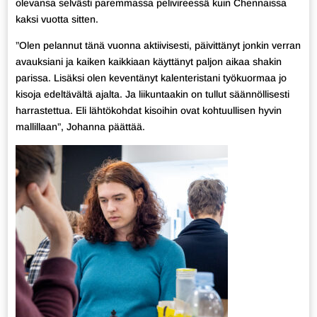
olevansa selvästi paremmassa pelivireessä kuin Chennaissa
kaksi vuotta sitten.
”Olen pelannut tänä vuonna aktiivisesti, päivittänyt jonkin verran
avauksiani ja kaiken kaikkiaan käyttänyt paljon aikaa shakin
parissa. Lisäksi olen keventänyt kalenteristani työkuormaa jo
kisoja edeltävältä ajalta. Ja liikuntaakin on tullut säännöllisesti
harrastettua. Eli lähtökohdat kisoihin ovat kohtuullisen hyvin
mallillaan”, Johanna päättää.