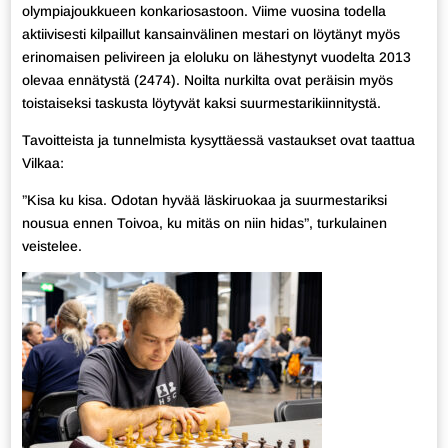
olympiajoukkueen konkariosastoon. Viime vuosina todella
aktiivisesti kilpaillut kansainvälinen mestari on löytänyt myös
erinomaisen pelivireen ja eloluku on lähestynyt vuodelta 2013
olevaa ennätystä (2474). Noilta nurkilta ovat peräisin myös
toistaiseksi taskusta löytyvät kaksi suurmestarikiinnitystä.
Tavoitteista ja tunnelmista kysyttäessä vastaukset ovat taattua
Vilkaa:
”Kisa ku kisa. Odotan hyvää läskiruokaa ja suurmestariksi
nousua ennen Toivoa, ku mitäs on niin hidas”, turkulainen
veistelee.