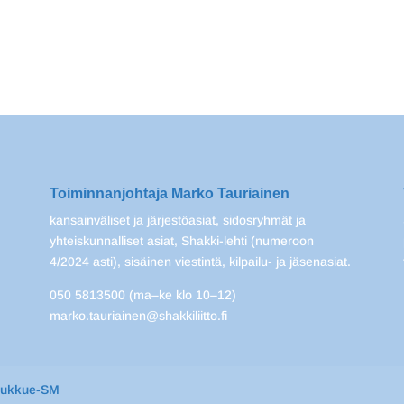
Toiminnanjohtaja Marko Tauriainen
kansainväliset ja järjestöasiat, sidosryhmät ja
yhteiskunnalliset asiat, Shakki-lehti (numeroon
4/2024 asti), sisäinen viestintä, kilpailu- ja jäsenasiat.
050 5813500 (ma–ke klo 10–12)
marko.tauriainen@shakkiliitto.fi
oukkue-SM