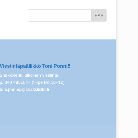
Viestintäpäällikkö Toni Pönniö
Shakki-lehti, ulkoinen viestintä.
p. 040 4851547 (ti–pe klo 10–12)
toni.ponnio@shakkiliitto.fi