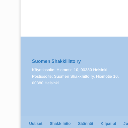
Suomen Shakkiliitto ry
Käyntiosoite: Hiomotie 10, 00380 Helsinki
Postiosoite: Suomen Shakkiliitto ry, Hiomotie 10,
00380 Helsinki
Uutiset
Shakkiliitto
Säännöt
Kilpailut
J