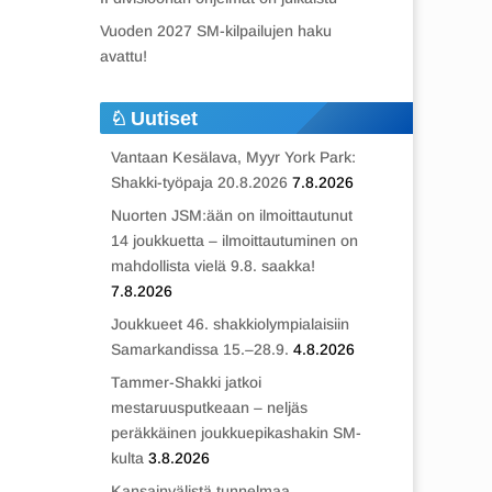
Vuoden 2027 SM-kilpailujen haku
avattu!
Uutiset
Vantaan Kesälava, Myyr York Park:
Shakki-työpaja 20.8.2026
7.8.2026
Nuorten JSM:ään on ilmoittautunut
14 joukkuetta – ilmoittautuminen on
mahdollista vielä 9.8. saakka!
7.8.2026
Joukkueet 46. shakkiolympialaisiin
Samarkandissa 15.–28.9.
4.8.2026
Tammer-Shakki jatkoi
mestaruusputkeaan – neljäs
peräkkäinen joukkuepikashakin SM-
kulta
3.8.2026
Kansainvälistä tunnelmaa