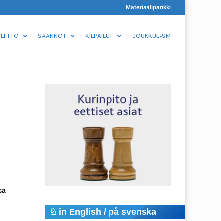
Materiaalipankki
LIITTO
SÄÄNNÖT
KILPAILUT
JOUKKUE-SM
sa
in English / på svenska