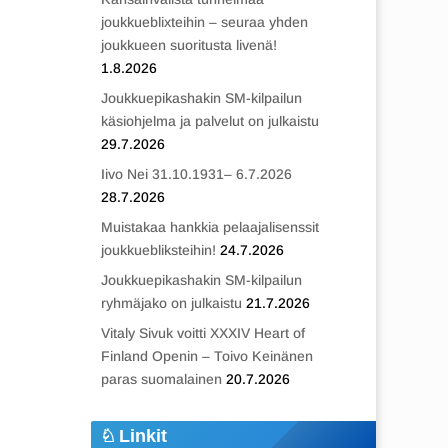
joukkueblixteihin – seuraa yhden
joukkueen suoritusta livenä!
1.8.2026
Joukkuepikashakin SM-kilpailun
käsiohjelma ja palvelut on julkaistu
29.7.2026
Iivo Nei 31.10.1931– 6.7.2026
28.7.2026
Muistakaa hankkia pelaajalisenssit
joukkuebliksteihin!
24.7.2026
Joukkuepikashakin SM-kilpailun
ryhmäjako on julkaistu
21.7.2026
Vitaly Sivuk voitti XXXIV Heart of
Finland Openin – Toivo Keinänen
paras suomalainen
20.7.2026
Linkit