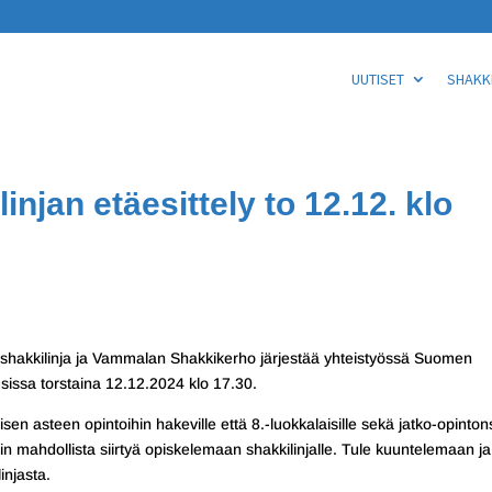
UUTISET
SHAKKI
njan etäesittely to 12.12. klo
shakkilinja ja Vammalan Shakkikerho järjestää yhteistyössä Suomen
sissa torstaina 12.12.2024 klo 17.30.
en asteen opintoihin hakeville että 8.-luokkalaisille sekä jatko-opinton
ksin mahdollista siirtyä opiskelemaan shakkilinjalle. Tule kuuntelemaan ja
injasta.