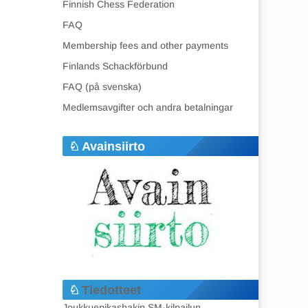
Finnish Chess Federation
FAQ
Membership fees and other payments
Finlands Schackförbund
FAQ (på svenska)
Medlemsavgifter och andra betalningar
Avainsiirto
Tiedotteet
Joukkuepikashakin SM-kilpailun