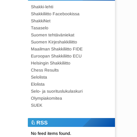
Shakki-lehti
Shakkiliitto Facebookissa
ShakkiNet
Tasaselo
Suomen tehtäväniekat
Suomen Kirjeshakkiliitto
Maailman Shakkiliitto FIDE
Euroopan Shakkiliitto ECU
Helsingin Shakkiliitto
Chess Results
Selolista
Elolista
Selo- ja suorituslukulaskuri
Olympiakomitea
SUEK
RSS
No feed items found.