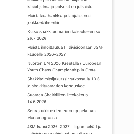
käsiohjelma ja palvelut on julkaistu
Muistakaa hankkia pelaajalisenssit
joukkuebliksteihin!
Kutsu shakkituomarien kokoukseen su
26.7.2026
Muista ilmoittautua III divisioonaan JSM-
kaudelle 2026–2027
Nuorten EM 2026 Kreetalla / European
Youth Chess Championship in Crete
Shakkitoimitsijakurssi verkossa la 13.6.
ja shakkituomarien kertauskoe
Suomen Shakkiliiton liittokokous
14.6.2026
Seurajoukkueiden eurocup pelataan
Montenegrossa
JSM-kausi 2026–2027 – liigan sekä I ja
II divisioonan ohjelmat on julkaistu