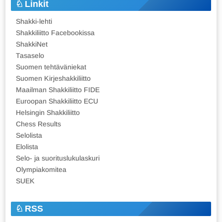
Linkit
Shakki-lehti
Shakkiliitto Facebookissa
ShakkiNet
Tasaselo
Suomen tehtäväniekat
Suomen Kirjeshakkiliitto
Maailman Shakkiliitto FIDE
Euroopan Shakkiliitto ECU
Helsingin Shakkiliitto
Chess Results
Selolista
Elolista
Selo- ja suorituslukulaskuri
Olympiakomitea
SUEK
RSS