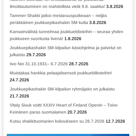
ilmoittautuminen on mahdollista vielä 9.8. saakka!
3.8.2026
Tammer-Shakki jatkoi mestaruusputkeaan – neljäs
peräkkäinen joukkuepikashakin SM-kulta
3.8.2026
Kansainvälistä tunnelmaa joukkueblixteihin – seuraa yhden
joukkueen suoritusta livenä!
1.8.2026
Joukkuepikashakin SM-kilpailun käsiohjelma ja palvelut on
julkaistu
29.7.2026
Iivo Nei 31.10.1931– 6.7.2026
28.7.2026
Muistakaa hankkia pelaajalisenssit joukkuebliksteihin!
24.7.2026
Joukkuepikashakin SM-kilpailun ryhmäjako on julkaistu
21.7.2026
Vitaly Sivuk voitti XXXIV Heart of Finland Openin – Toivo
Keinänen paras suomalainen
20.7.2026
Kutsu shakkituomarien kokoukseen su 26.7.2026
12.7.2026