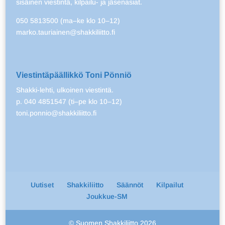
sisäinen viestintä, kilpailu- ja jäsenasiat.
050 5813500 (ma–ke klo 10–12)
marko.tauriainen@shakkiliitto.fi
Viestintäpäällikkö Toni Pönniö
Shakki-lehti, ulkoinen viestintä.
p. 040 4851547 (ti–pe klo 10–12)
toni.ponnio@shakkiliitto.fi
Uutiset
Shakkiliitto
Säännöt
Kilpailut
Joukkue-SM
© Suomen Shakkiliitto 2026