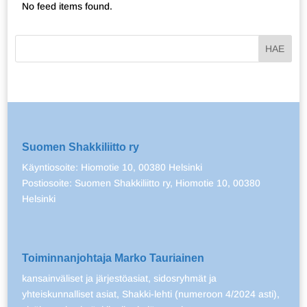
No feed items found.
Suomen Shakkiliitto ry
Käyntiosoite: Hiomotie 10, 00380 Helsinki
Postiosoite: Suomen Shakkiliitto ry, Hiomotie 10, 00380
Helsinki
Toiminnanjohtaja Marko Tauriainen
kansainväliset ja järjestöasiat, sidosryhmät ja
yhteiskunnalliset asiat, Shakki-lehti (numeroon 4/2024 asti),