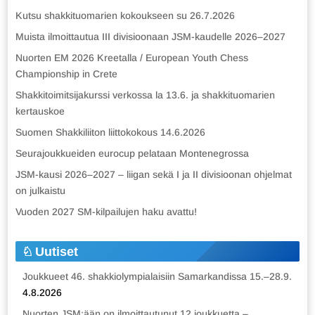
Kutsu shakkituomarien kokoukseen su 26.7.2026
Muista ilmoittautua III divisioonaan JSM-kaudelle 2026–2027
Nuorten EM 2026 Kreetalla / European Youth Chess
Championship in Crete
Shakkitoimitsijakurssi verkossa la 13.6. ja shakkituomarien
kertauskoe
Suomen Shakkiliiton liittokokous 14.6.2026
Seurajoukkueiden eurocup pelataan Montenegrossa
JSM-kausi 2026–2027 – liigan sekä I ja II divisioonan ohjelmat
on julkaistu
Vuoden 2027 SM-kilpailujen haku avattu!
Uutiset
Joukkueet 46. shakkiolympialaisiin Samarkandissa 15.–28.9.
4.8.2026
Nuorten JSM:ään on ilmoittautunut 12 joukkuetta –