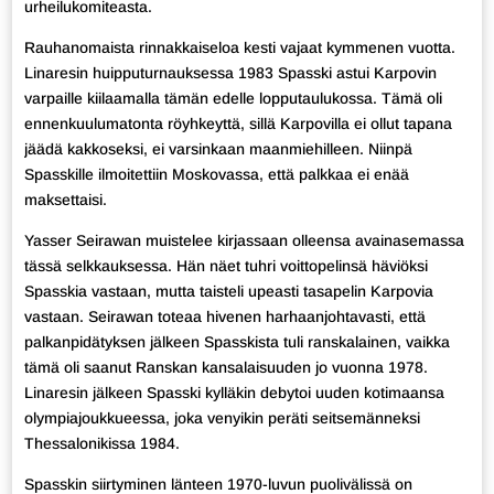
urheilukomiteasta.
Rauhanomaista rinnakkaiseloa kesti vajaat kymmenen vuotta.
Linaresin huipputurnauksessa 1983 Spasski astui Karpovin
varpaille kiilaamalla tämän edelle lopputaulukossa. Tämä oli
ennenkuulumatonta röyhkeyttä, sillä Karpovilla ei ollut tapana
jäädä kakkoseksi, ei varsinkaan maanmiehilleen. Niinpä
Spasskille ilmoitettiin Moskovassa, että palkkaa ei enää
maksettaisi.
Yasser Seirawan muistelee kirjassaan olleensa avainasemassa
tässä selkkauksessa. Hän näet tuhri voittopelinsä häviöksi
Spasskia vastaan, mutta taisteli upeasti tasapelin Karpovia
vastaan. Seirawan toteaa hivenen harhaanjohtavasti, että
palkanpidätyksen jälkeen Spasskista tuli ranskalainen, vaikka
tämä oli saanut Ranskan kansalaisuuden jo vuonna 1978.
Linaresin jälkeen Spasski kylläkin debytoi uuden kotimaansa
olympiajoukkueessa, joka venyikin peräti seitsemänneksi
Thessalonikissa 1984.
Spasskin siirtyminen länteen 1970-luvun puolivälissä on