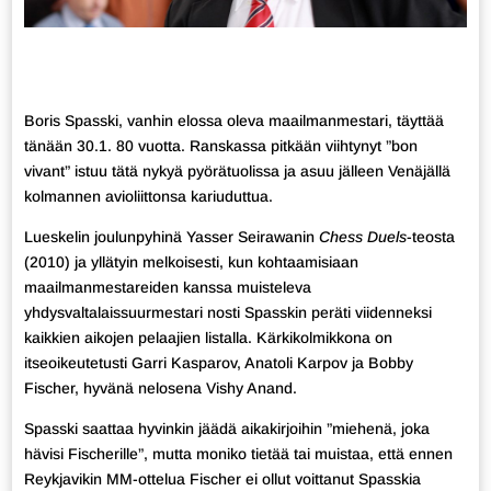
Boris Spasski, vanhin elossa oleva maailmanmestari, täyttää
tänään 30.1. 80 vuotta. Ranskassa pitkään viihtynyt ”bon
vivant” istuu tätä nykyä pyörätuolissa ja asuu jälleen Venäjällä
kolmannen avioliittonsa kariuduttua.
Lueskelin joulunpyhinä Yasser Seirawanin
Chess Duels
-teosta
(2010) ja yllätyin melkoisesti, kun kohtaamisiaan
maailmanmestareiden kanssa muisteleva
yhdysvaltalaissuurmestari nosti Spasskin peräti viidenneksi
kaikkien aikojen pelaajien listalla. Kärkikolmikkona on
itseoikeutetusti Garri Kasparov, Anatoli Karpov ja Bobby
Fischer, hyvänä nelosena Vishy Anand.
Spasski saattaa hyvinkin jäädä aikakirjoihin ”miehenä, joka
hävisi Fischerille”, mutta moniko tietää tai muistaa, että ennen
Reykjavikin MM-ottelua Fischer ei ollut voittanut Spasskia