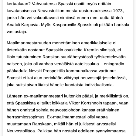
kertaakaan? Vahvuutensa Spasski osoitti myös erittäin
kovatasoisessa Neuvostoliiton mestaruusturnauksessa 1973,
jonka hän vei vakuuttavasti nimiinsä ennen mm. uutta tähteä
Anatoli Karpovia. Myös Kasparoville Spasski oli pitkään hankala
vastustaja.
Maailmanmestaruuden menettäminen amerikkalaiselle ei
tietenkään nostanut Spasskin osakkeita Kremlin silmissä, ei
liioin tutustuminen Ranskan suurlähetystössä työskentelevään
naiseen, joka oli vanhaa venäläistä aatelissukua. Leningradin
pääkadulla Nevski Prospektilla kommunalkassa varttunut
Spasski ei kai alun perinkään viihtynyt neuvostojärjestelmässä,
joka suitsi aivan liiaksi hänelle luontaista individualismia.
Länteen ex-maailmanmestari kuitenkin pääsi, ja merkillisintä on,
että Spasskista ei tullut loikkaria Viktor Kortshnoin tapaan, vaan
hänen onnistui solmia neuvostojohdon kanssa eräänlainen
herrasmiessopimus. Ex-maailmanmestari olisi vapaa
muuttamaan Ranskaan, mikäli hän ei julkisesti arvostelisi
Neuvostoliittoa. Palkkaa hän nostaisi edelleen synnyinmaansa