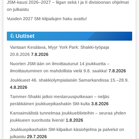
JSM-kausi 2026–2027 – liigan sekä I ja II divisioonan ohjelmat
on julkaistu
Vuoden 2027 SM-kilpailujen haku avattu!
Uutiset
Vantaan Kesälava, Myyr York Park: Shakki-työpaja
20.8.2026
7.8.2026
Nuorten JSM:ään on ilmoittautunut 14 joukkuetta –
ilmoittautuminen on mahdollista vielä 9.8. saakka!
7.8.2026
Joukkueet 46. shakkiolympialaisiin Samarkandissa 15.–28.9.
4.8.2026
Tammer-Shakki jatkoi mestaruusputkeaan – neljäs
peräkkäinen joukkuepikashakin SM-kulta
3.8.2026
Kansainvälistä tunnelmaa joukkueblixteihin – seuraa yhden
joukkueen suoritusta livenä!
1.8.2026
Joukkuepikashakin SM-kilpailun käsiohjelma ja palvelut on
julkaistu
29.7.2026