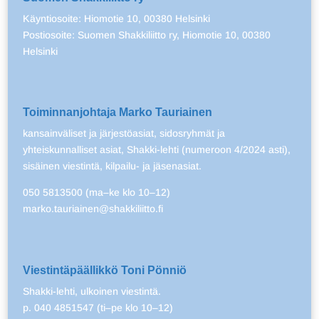
Käyntiosoite: Hiomotie 10, 00380 Helsinki
Postiosoite: Suomen Shakkiliitto ry, Hiomotie 10, 00380
Helsinki
Toiminnanjohtaja Marko Tauriainen
kansainväliset ja järjestöasiat, sidosryhmät ja
yhteiskunnalliset asiat, Shakki-lehti (numeroon 4/2024 asti),
sisäinen viestintä, kilpailu- ja jäsenasiat.
050 5813500 (ma–ke klo 10–12)
marko.tauriainen@shakkiliitto.fi
Viestintäpäällikkö Toni Pönniö
Shakki-lehti, ulkoinen viestintä.
p. 040 4851547 (ti–pe klo 10–12)